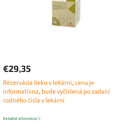
€29,35
Jednotková
Rezervácia lieku v lekárni, cena je
cena:
informatívna, bude vyčíslená po zadaní
rodného čísla v lekárni
Detailné informácie