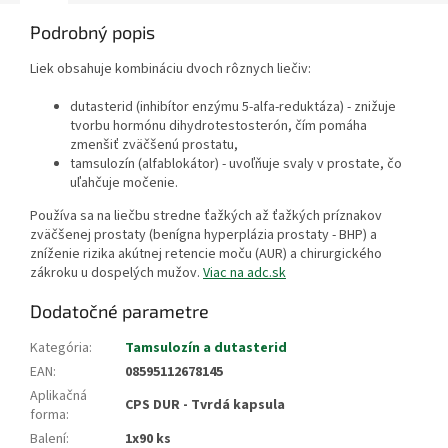
Podrobný popis
Liek obsahuje kombináciu dvoch rôznych liečiv:
dutasterid (inhibítor enzýmu 5‑alfa‑reduktáza) - znižuje
tvorbu hormónu dihydrotestosterón, čím pomáha
zmenšiť zväčšenú prostatu,
tamsulozín (alfablokátor) - uvoľňuje svaly v prostate, čo
uľahčuje močenie.
Používa sa na liečbu stredne ťažkých až ťažkých príznakov
zväčšenej prostaty (benígna hyperplázia prostaty - BHP) a
zníženie rizika akútnej retencie moču (AUR) a chirurgického
zákroku u dospelých mužov.
Viac na adc.sk
Dodatočné parametre
Kategória
:
Tamsulozín a dutasterid
EAN
:
08595112678145
Aplikačná
CPS DUR - Tvrdá kapsula
forma
:
Balení
:
1x90 ks