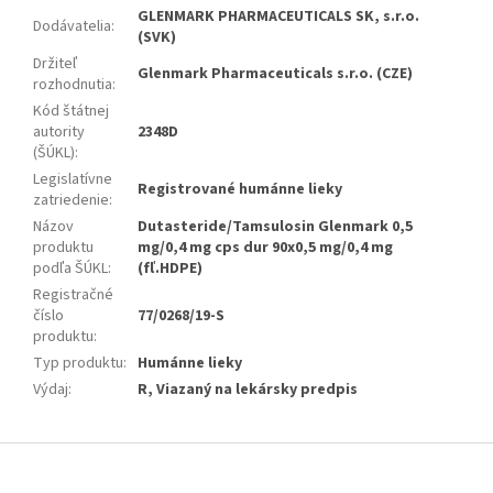
GLENMARK PHARMACEUTICALS SK, s.r.o.
Dodávatelia
:
(SVK)
Držiteľ
Glenmark Pharmaceuticals s.r.o. (CZE)
rozhodnutia
:
Kód štátnej
autority
2348D
(ŠÚKL)
:
Legislatívne
Registrované humánne lieky
zatriedenie
:
Názov
Dutasteride/Tamsulosin Glenmark 0,5
produktu
mg/0,4 mg cps dur 90x0,5 mg/0,4 mg
podľa ŠÚKL
:
(fľ.HDPE)
Registračné
číslo
77/0268/19-S
produktu
:
Typ produktu
:
Humánne lieky
Výdaj
:
R, Viazaný na lekársky predpis
Z
á