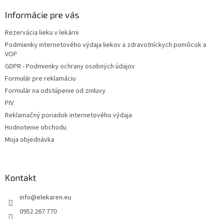
p
ä
Informácie pre vás
t
Rezervácia lieku v lekárni
i
Podmienky internetového výdaja liekov a zdravotníckych pomôcok a
e
VOP
GDPR - Podmienky ochrany osobných údajov
Formulár pre reklamáciu
Formulár na odstúpenie od zmluvy
PIV
Reklamačný poriadok internetového výdaja
Hodnotenie obchodu
Moja objednávka
Kontakt
info
@
elekaren.eu
0952 267 770