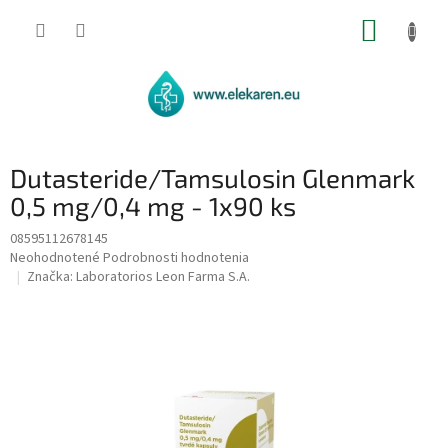
Prejsť
NÁKUP
na
obsah
KOŠÍK
Dutasteride/Tamsulosin Glenmark
0,5 mg/0,4 mg - 1x90 ks
08595112678145
Priemerné
Neohodnotené
Podrobnosti hodnotenia
hodnotenie
Značka:
Laboratorios Leon Farma S.A.
produktu
je
0,0
z
5
hviezdičiek.