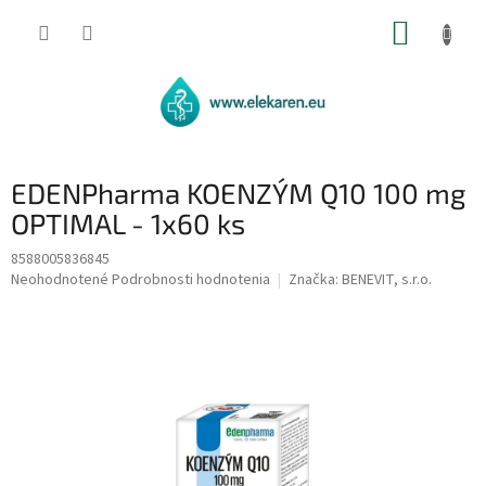
Prejsť
NÁKUP
na
obsah
KOŠÍK
EDENPharma KOENZÝM Q10 100 mg
OPTIMAL - 1x60 ks
8588005836845
Priemerné
Neohodnotené
Podrobnosti hodnotenia
Značka:
BENEVIT, s.r.o.
hodnotenie
produktu
je
0,0
z
5
hviezdičiek.