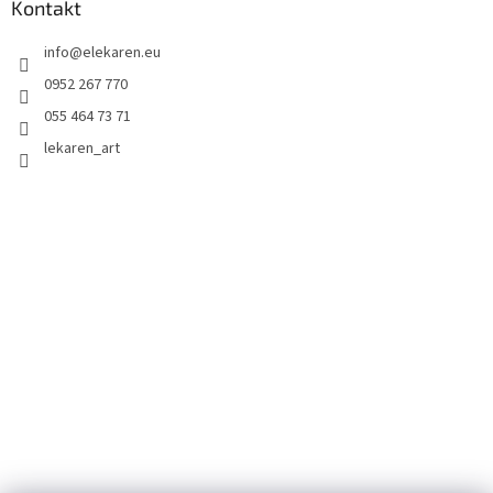
Kontakt
info
@
elekaren.eu
0952 267 770
055 464 73 71
lekaren_art