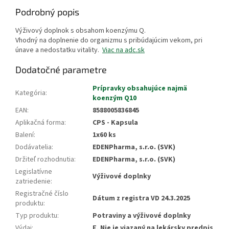
Podrobný popis
Výživový doplnok s obsahom koenzýmu Q.
Vhodný na doplnenie do organizmu s pribúdajúcim vekom, pri
únave a nedostatku vitality.
Viac na adc.sk
Dodatočné parametre
Prípravky obsahujúce najmä
Kategória
:
koenzým Q10
EAN
:
8588005836845
Aplikačná forma
:
CPS - Kapsula
Balení
:
1x60 ks
Dodávatelia
:
EDENPharma, s.r.o. (SVK)
Držiteľ rozhodnutia
:
EDENPharma, s.r.o. (SVK)
Legislatívne
Výživové doplnky
zatriedenie
:
Registračné číslo
Dátum z registra VD 24.3.2025
produktu
:
Typ produktu
:
Potraviny a výživové doplnky
Výdaj
:
F, Nie je viazaný na lekársky predpis