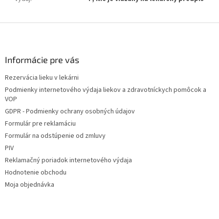
Z
á
p
ä
Informácie pre vás
t
Rezervácia lieku v lekárni
i
Podmienky internetového výdaja liekov a zdravotníckych pomôcok a
e
VOP
GDPR - Podmienky ochrany osobných údajov
Formulár pre reklamáciu
Formulár na odstúpenie od zmluvy
PIV
Reklamačný poriadok internetového výdaja
Hodnotenie obchodu
Moja objednávka