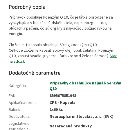
Podrobný popis
Prípravok obsahuje koenzým Q 10, čo je látka prirodzene sa
vyskytujúca v bunkách ľudského tela, napr. mozgu, srdci,
pľúcach a pečeni, čo sú orgány s najväčšou požiadavkou na
energiu.
Zloženie: 1 kapsula obsahuje 60 mg koenzýmu Q10.
Celkové zloženie kapsúl: sójový olej; obal: želatína; koenzým
Q10, zahusťovadlo: glycerol; farbivo: oxid železa červený.
Viac
na adc.sk
Dodatočné parametre
Prípravky obsahujúce najmä koenzým
Kategória
:
Q10
EAN
:
8595675851948
Aplikačná forma
:
CPS - Kapsula
Balení
:
1x60 ks
Dodávatelia
:
Neuraxpharm Slovakia, a. s. (SVK)
Legislatívne
Nezaradené produkty
zatriedenie
: