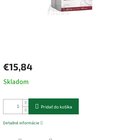
€15,84
Jednotková
Skladom
cena:
Pridať do košíka
Detailné informácie