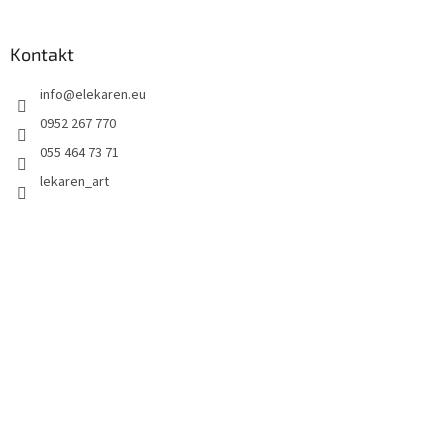
Kontakt
info
@
elekaren.eu
0952 267 770
055 464 73 71
lekaren_art