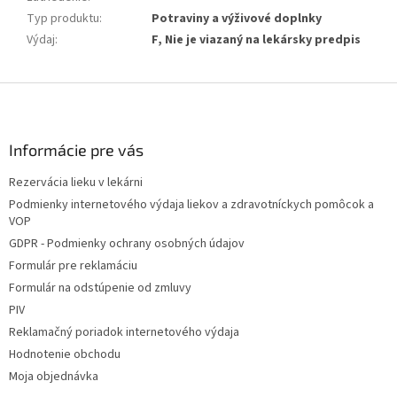
Typ produktu
:
Potraviny a výživové doplnky
Výdaj
:
F, Nie je viazaný na lekársky predpis
Z
á
p
ä
Informácie pre vás
t
Rezervácia lieku v lekárni
i
Podmienky internetového výdaja liekov a zdravotníckych pomôcok a
e
VOP
GDPR - Podmienky ochrany osobných údajov
Formulár pre reklamáciu
Formulár na odstúpenie od zmluvy
PIV
Reklamačný poriadok internetového výdaja
Hodnotenie obchodu
Moja objednávka