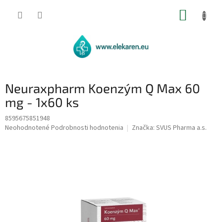
Prejsť
NÁKUP
na
obsah
KOŠÍK
Neuraxpharm Koenzým Q Max 60
mg - 1x60 ks
8595675851948
Priemerné
Neohodnotené
Podrobnosti hodnotenia
Značka:
SVUS Pharma a.s.
hodnotenie
produktu
je
0,0
z
5
hviezdičiek.