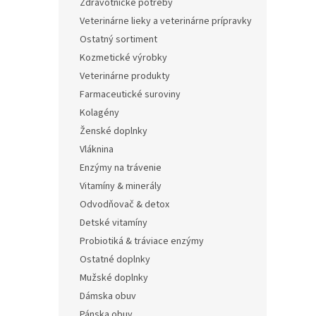
Zdravotnícke potreby
Veterinárne lieky a veterinárne prípravky
Ostatný sortiment
Kozmetické výrobky
Veterinárne produkty
Farmaceutické suroviny
Kolagény
Ženské doplnky
Vláknina
Enzýmy na trávenie
Vitamíny & minerály
Odvodňovač & detox
Detské vitamíny
Probiotiká & tráviace enzýmy
Ostatné doplnky
Mužské doplnky
Dámska obuv
Pánska obuv