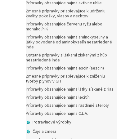
Prípravky obsahujúce najmä aktívne uhlie
Zmesné prípravky prispievajúce k udržaniu
kvality pokožky, vlasov a nechtov
Prípravky obsahujúce červenú ryžu alebo
monakolín K
Prípravky obsahujúce najmä aminokyseliny a
látky odvodené od aminokyselín nezatriedené
inde
Ostatné prípravky s látkami získanými z húb
nezatriedené inde
Prípravky obsahujúce najmä escín (aescin)
Zmesné prípravky prispievajúce k zníženiu
tvorby plynov v GIT
Prípravky obsahujúce najmä látky získané z rias
Prípravky obsahujúce najmä lecitín
Prípravky obsahujúce najmä rastlinné steroly
Prípravky obsahujúce najmä C.L.A.
Potravinové výrobky
Čaje a zmesi