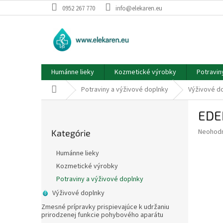
Prejsť
0952 267 770
info@elekaren.eu
na
obsah
Humánne lieky
Kozmetické výrobky
Potravin
Domov
Potraviny a výživové doplnky
Výživové d
B
EDE
o
Preskočiť
č
Priemer
Neohod
Kategórie
kategórie
n
hodnote
ý
produkt
Humánne lieky
p
je
Kozmetické výrobky
0,0
a
z
Potraviny a výživové doplnky
n
5
e
Výživové doplnky
hviezdič
l
Zmesné prípravky prispievajúce k udržaniu
prirodzenej funkcie pohybového aparátu