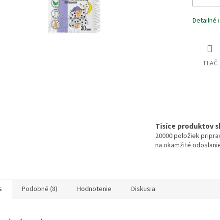
Detailné 
TLAČ
Tisíce produktov 
20000 položiek pripr
na okamžité odoslani
s
Podobné (8)
Hodnotenie
Diskusia