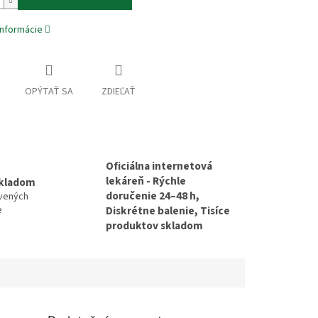
informácie
OPÝTAŤ SA
ZDIEĽAŤ
Oficiálna internetová
lekáreň - Rýchle
skladom
doručenie 24–48 h,
avených
e
Diskrétne balenie, Tisíce
produktov skladom