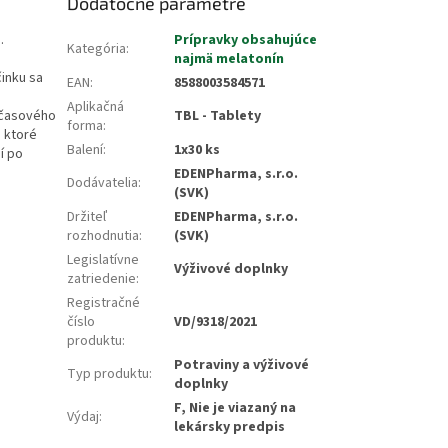
Dodatočné parametre
g.
Prípravky obsahujúce
Kategória
:
najmä melatonín
činku sa
EAN
:
8588003584571
Aplikačná
 časového
TBL - Tablety
forma
:
, ktoré
Balení
:
1x30 ks
í po
EDENPharma, s.r.o.
Dodávatelia
:
(SVK)
Držiteľ
EDENPharma, s.r.o.
rozhodnutia
:
(SVK)
Legislatívne
Výživové doplnky
zatriedenie
:
Registračné
číslo
VD/9318/2021
produktu
:
Potraviny a výživové
Typ produktu
:
doplnky
F, Nie je viazaný na
Výdaj
:
lekársky predpis