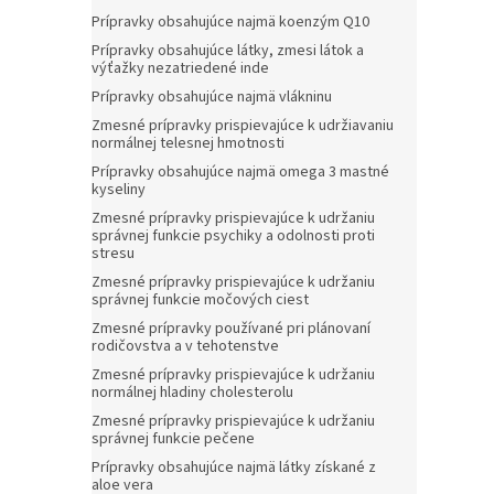
Prípravky obsahujúce najmä koenzým Q10
Prípravky obsahujúce látky, zmesi látok a
výťažky nezatriedené inde
Prípravky obsahujúce najmä vlákninu
Zmesné prípravky prispievajúce k udržiavaniu
normálnej telesnej hmotnosti
Prípravky obsahujúce najmä omega 3 mastné
kyseliny
Zmesné prípravky prispievajúce k udržaniu
správnej funkcie psychiky a odolnosti proti
stresu
Zmesné prípravky prispievajúce k udržaniu
správnej funkcie močových ciest
Zmesné prípravky používané pri plánovaní
rodičovstva a v tehotenstve
Zmesné prípravky prispievajúce k udržaniu
normálnej hladiny cholesterolu
Zmesné prípravky prispievajúce k udržaniu
správnej funkcie pečene
Prípravky obsahujúce najmä látky získané z
aloe vera