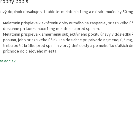
robný popis
vový doplnok obsahuje v 1 tablete: melatonín 1 mg a extrakt mučenky 50 m
Melatonín prispieva k skráteniu doby nutného na zaspanie, priaznivého ú
dosiahne pri konzumácii 1 mg melatonínu pred spaním.
Melatonín prispieva k zmierneniu subjektívneho pocitu únavy v dôsledku
posunu, jeho priaznivého účinku sa dosiahne pri prívode najmenej 0,5 mg
treba požiť krátko pred spaním v prvý deň cesty a po niekoľko ďalších dn
príchode do cieľového miesta.
na adc.sk