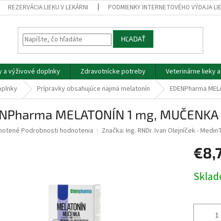
REZERVÁCIA LIEKU V LEKÁRNI
PODMIENKY INTERNETOVÉHO VÝDAJA LI
HĽADAŤ
y a výživové doplnky
Zdravotnícke potreby
Veterinárne lieky 
oplnky
Prípravky obsahujúce najmä melatonín
EDENPharma MELA
NPharma MELATONÍN 1 mg, MUČENKA -
né
notené
Podrobnosti hodnotenia
Značka:
Ing. RNDr. Ivan Olejníček - Medin
nie
€8,
u
Jednotk
Skla
cena:
iek.