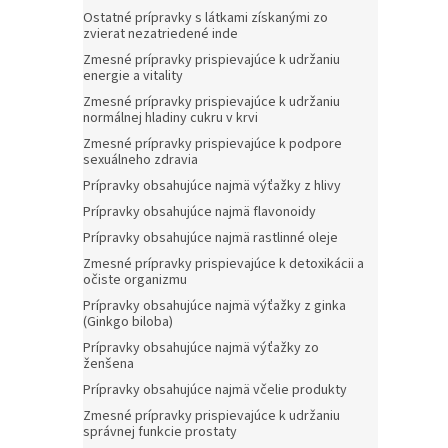
Ostatné prípravky s látkami získanými zo
zvierat nezatriedené inde
Zmesné prípravky prispievajúce k udržaniu
energie a vitality
Zmesné prípravky prispievajúce k udržaniu
normálnej hladiny cukru v krvi
Zmesné prípravky prispievajúce k podpore
sexuálneho zdravia
Prípravky obsahujúce najmä výťažky z hlivy
Prípravky obsahujúce najmä flavonoidy
Prípravky obsahujúce najmä rastlinné oleje
Zmesné prípravky prispievajúce k detoxikácii a
očiste organizmu
Prípravky obsahujúce najmä výťažky z ginka
(Ginkgo biloba)
Prípravky obsahujúce najmä výťažky zo
ženšena
Prípravky obsahujúce najmä včelie produkty
Zmesné prípravky prispievajúce k udržaniu
správnej funkcie prostaty