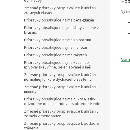
Pod
echinacey
Zmesné prípravky prispievajúce k udržaniu
Výži
zdravých vlasov
Prípravky obsahujúce najmä beta-glukán
Prípravky obsahujúce najmä látky získané z
brusníc
Prípravky obsahujúce najmä kolostrum
Prípravky obsahujúce najmä manózu
Prípravky obsahujúce najmä rakytník
Viac 
Prípravky obsahujúce najmä kvasnice
(pivovarské, vínne, selenizované a iné)
Zmesné prípravky prispievajúce k udržaniu
normálnej funkcie dýchacieho systému
Zmesné prípravky prispievajúce k udržaniu
imunity
Prípravky obsahujúce najmä cukry a látky
odvodené od sacharidov nezatriedené inde
Zmesné prípravky prispievajúce k udržaniu
zdravia v menopauze
Zmesné prípravky prispievajúce k podpore
trávenia