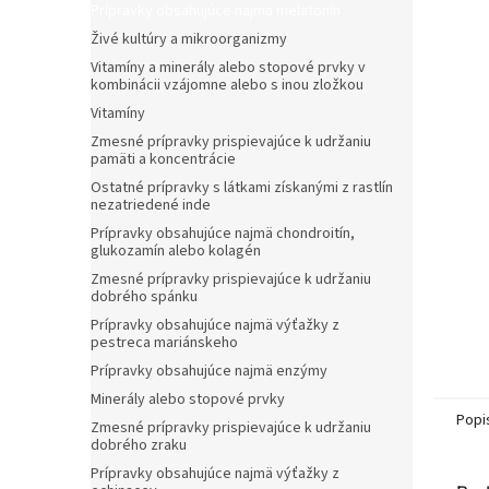
Prípravky obsahujúce najmä melatonín
Živé kultúry a mikroorganizmy
Vitamíny a minerály alebo stopové prvky v
kombinácii vzájomne alebo s inou zložkou
Vitamíny
Zmesné prípravky prispievajúce k udržaniu
pamäti a koncentrácie
Ostatné prípravky s látkami získanými z rastlín
nezatriedené inde
Prípravky obsahujúce najmä chondroitín,
glukozamín alebo kolagén
Zmesné prípravky prispievajúce k udržaniu
dobrého spánku
Prípravky obsahujúce najmä výťažky z
pestreca mariánskeho
Prípravky obsahujúce najmä enzýmy
Minerály alebo stopové prvky
Popi
Zmesné prípravky prispievajúce k udržaniu
dobrého zraku
Prípravky obsahujúce najmä výťažky z