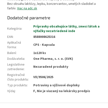
Bez obsahu laktózy, lepku, konzervantov, umelých sladidiel a
farbív.
Viac na adc.sk
Dodatočné parametre
Prípravky obsahujúce látky, zmesi látok a
Kategória
:
výťažky nezatriedené inde
EAN
:
8588008625316
Aplikačná
CPS - Kapsula
forma
:
Balení
:
1x120 ks
Dodávatelia
:
One Pharma, s. r. o. (SVK)
Legislatívne
Nezaradené produkty
zatriedenie
:
Registračné
VD/9506/2025
číslo produktu
:
Typ produktu
:
Potraviny a výživové doplnky
Výdaj
:
F, Nie je viazaný na lekársky predpis
Z