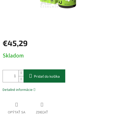
€45,29
Jednotková
Skladom
cena:
Pridať do košíka
Detailné informácie
OPÝTAŤ SA
ZDIEĽAŤ