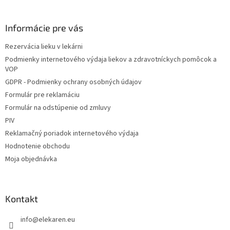
á
p
ä
Informácie pre vás
t
Rezervácia lieku v lekárni
i
Podmienky internetového výdaja liekov a zdravotníckych pomôcok a
e
VOP
GDPR - Podmienky ochrany osobných údajov
Formulár pre reklamáciu
Formulár na odstúpenie od zmluvy
PIV
Reklamačný poriadok internetového výdaja
Hodnotenie obchodu
Moja objednávka
Kontakt
info
@
elekaren.eu