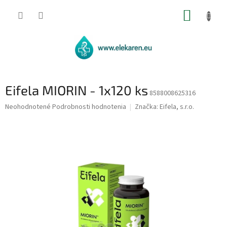
Prejsť
NÁKUP
na
obsah
KOŠÍK
Eifela MIORIN - 1x120 ks
8588008625316
Priemerné
Neohodnotené
Podrobnosti hodnotenia
Značka:
Eifela, s.r.o.
hodnotenie
produktu
je
0,0
z
5
hviezdičiek.