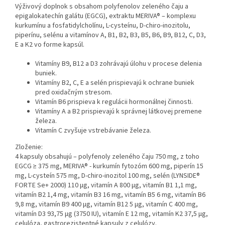
Výživový doplnok s obsahom polyfenolov zeleného čaju a
epigalokatechín galátu (EGCG), extraktu MERIVA® – komplexu
kurkumínu a fosfatidylcholínu, L-cysteínu, D-chiro-inozitolu,
piperínu, selénu a vitamínov A, B1, B2, B3, B5, B6, B9, B12, C, D3,
E a K2 vo forme kapsúl.
Vitamíny B9, B12 a D3 zohrávajú úlohu v procese delenia
buniek.
Vitamíny B2, C, E a selén prispievajú k ochrane buniek
pred oxidačným stresom.
Vitamín B6 prispieva k regulácii hormonálnej činnosti.
Vitamíny A a B2 prispievajú k správnej látkovej premene
železa.
Vitamín C zvyšuje vstrebávanie železa.
Zloženie:
4 kapsuly obsahujú – polyfenoly zeleného čaju 750 mg, z toho
EGCG ≥ 375 mg, MERIVA® - kurkumín fytozóm 600 mg, piperín 15
mg, L-cysteín 575 mg, D-chiro-inozitol 100 mg, selén (LYNSIDE®
FORTE Se+ 2000) 110 μg, vitamín A 800 μg, vitamín B1 1,1 mg,
vitamín B2 1,4 mg, vitamín B3 16 mg, vitamín B5 6 mg, vitamín B6
9,8 mg, vitamín B9 400 μg, vitamín B12 5 μg, vitamín C 400 mg,
vitamín D3 93,75 μg (3750 IU), vitamín E 12 mg, vitamín K2 37,5 μg,
celulóza, gastrorezistentné kapsuly z celulózy.