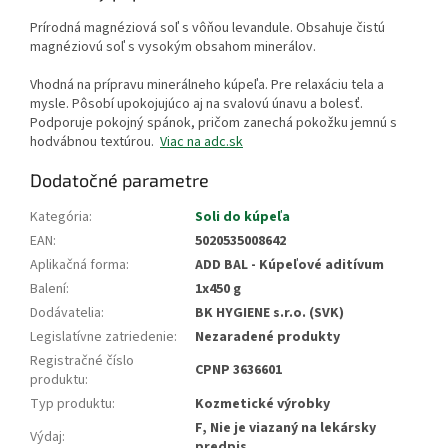
Prírodná magnéziová soľ s vôňou levandule. Obsahuje čistú
magnéziovú soľ s vysokým obsahom minerálov.
Vhodná na prípravu minerálneho kúpeľa. Pre relaxáciu tela a
mysle. Pôsobí upokojujúco aj na svalovú únavu a bolesť.
Podporuje pokojný spánok, pričom zanechá pokožku jemnú s
hodvábnou textúrou.
Viac na adc.sk
Dodatočné parametre
Kategória
:
Soli do kúpeľa
EAN
:
5020535008642
Aplikačná forma
:
ADD BAL - Kúpeľové aditívum
Balení
:
1x450 g
Dodávatelia
:
BK HYGIENE s.r.o. (SVK)
Legislatívne zatriedenie
:
Nezaradené produkty
Registračné číslo
CPNP 3636601
produktu
:
Typ produktu
:
Kozmetické výrobky
F, Nie je viazaný na lekársky
Výdaj
:
predpis