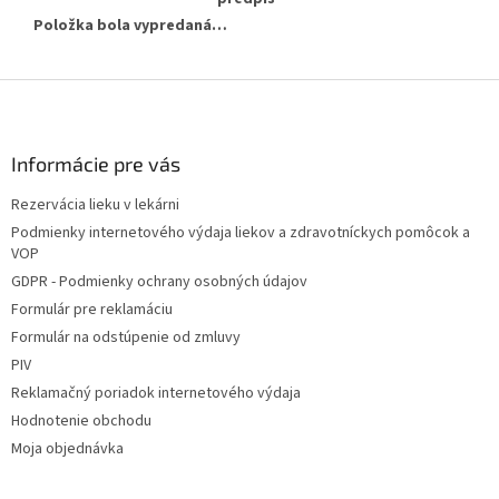
Položka bola vypredaná…
Z
á
p
ä
Informácie pre vás
t
Rezervácia lieku v lekárni
i
Podmienky internetového výdaja liekov a zdravotníckych pomôcok a
e
VOP
GDPR - Podmienky ochrany osobných údajov
Formulár pre reklamáciu
Formulár na odstúpenie od zmluvy
PIV
Reklamačný poriadok internetového výdaja
Hodnotenie obchodu
Moja objednávka