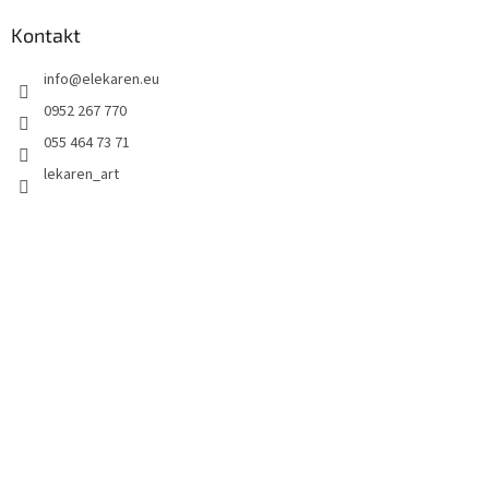
Kontakt
info
@
elekaren.eu
0952 267 770
055 464 73 71
lekaren_art