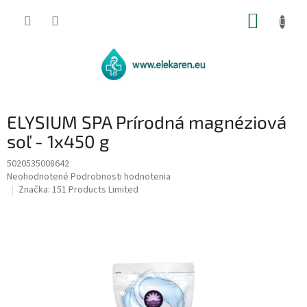
Prejsť
NÁKUP
na
obsah
KOŠÍK
ELYSIUM SPA Prírodná magnéziová
soľ - 1x450 g
5020535008642
Priemerné
Neohodnotené
Podrobnosti hodnotenia
hodnotenie
Značka:
151 Products Limited
produktu
je
0,0
z
5
hviezdičiek.