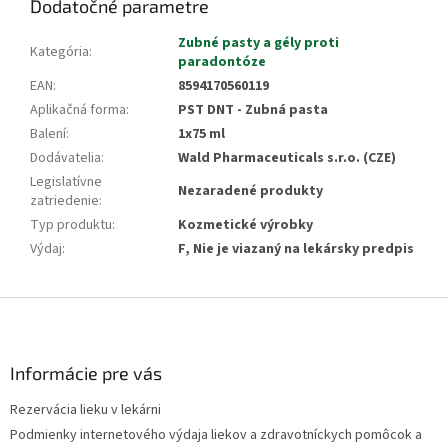
Dodatočné parametre
Zubné pasty a gély proti
Kategória
:
paradontóze
EAN
:
8594170560119
Aplikačná forma
:
PST DNT - Zubná pasta
Balení
:
1x75 ml
Dodávatelia
:
Wald Pharmaceuticals s.r.o. (CZE)
Legislatívne
Nezaradené produkty
zatriedenie
:
Typ produktu
:
Kozmetické výrobky
Výdaj
:
F, Nie je viazaný na lekársky predpis
Z
á
p
ä
Informácie pre vás
t
Rezervácia lieku v lekárni
i
Podmienky internetového výdaja liekov a zdravotníckych pomôcok a
e