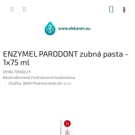
Prejsť
NÁKUP
na
obsah
KOŠÍK
ENZYMEL PARODONT zubná pasta -
1x75 ml
8594170560119
Priemerné
Neohodnotené
Podrobnosti hodnotenia
hodnotenie
Značka:
Wald Pharmaceuticals s.r.o.
produktu
je
0,0
z
5
hviezdičiek.