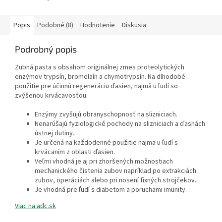
Popis
Podobné (8)
Hodnotenie
Diskusia
Podrobný popis
Zubná pasta s obsahom originálnej zmes proteolytických
enzýmov trypsín, bromelaín a chymotrypsín. Na dlhodobé
použitie pre účinnú regeneráciu ďasien, najmä u ľudí so
zvýšenou krvácavosťou.
Enzýmy zvyšujú obranyschopnosť na slizniciach.
Nenarúšajú fyziologické pochody na slizniciach a ďasnách
ústnej dutiny.
Je určená na každodenné použitie najmä u ľudí s
krvácaním z oblasti ďasien.
Veľmi vhodná je aj pri zhoršených možnostiach
mechanického čistenia zubov napríklad po extrakciách
zubov, operáciách alebo pri nosení fixných strojčekov.
Je vhodná pre ľudí s diabetom a poruchami imunity.
Viac na adc.sk