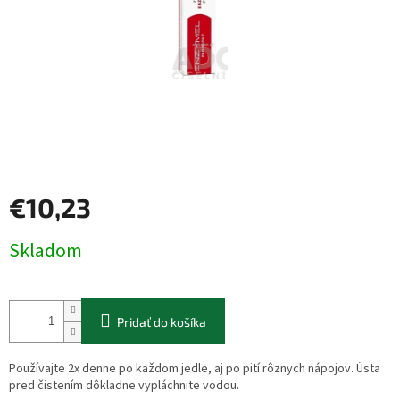
€10,23
Jednotková
Skladom
cena:
Pridať do košíka
Používajte 2x denne po každom jedle, aj po pití rôznych nápojov. Ústa
pred čistením dôkladne vypláchnite vodou.