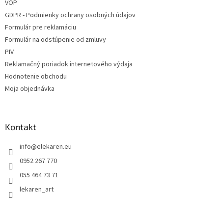
VOP
GDPR - Podmienky ochrany osobných údajov
Formulár pre reklamáciu
Formulár na odstúpenie od zmluvy
PIV
Reklamačný poriadok internetového výdaja
Hodnotenie obchodu
Moja objednávka
Kontakt
info
@
elekaren.eu
0952 267 770
055 464 73 71
lekaren_art