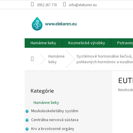
Prejsť
0952 267 770
info@elekaren.eu
na
obsah
Humánne lieky
Kozmetické výrobky
Potravin
Humánne
Systémové hormonálne liečivá,
Domov
lieky
pohlavných hormónov a inzulín
B
EUT
o
Preskočiť
č
Priemer
Neohod
Kategórie
kategórie
n
hodnote
ý
produkt
Humánne lieky
p
je
Muskuloskeletálny systém
0,0
a
z
n
Centrálna nervová sústava
5
e
Krv a krvotvorné orgány
hviezdič
l