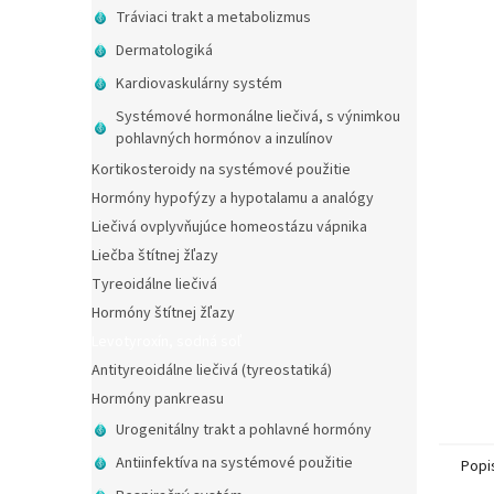
Tráviaci trakt a metabolizmus
Dermatologiká
Kardiovaskulárny systém
Systémové hormonálne liečivá, s výnimkou
pohlavných hormónov a inzulínov
Kortikosteroidy na systémové použitie
Hormóny hypofýzy a hypotalamu a analógy
Liečivá ovplyvňujúce homeostázu vápnika
Liečba štítnej žľazy
Tyreoidálne liečivá
Hormóny štítnej žľazy
Levotyroxín, sodná soľ
Antityreoidálne liečivá (tyreostatiká)
Hormóny pankreasu
Urogenitálny trakt a pohlavné hormóny
Antiinfektíva na systémové použitie
Popi