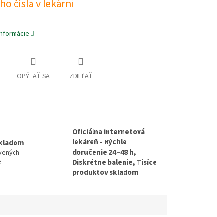
o čísla v lekárni
informácie
OPÝTAŤ SA
ZDIEĽAŤ
Oficiálna internetová
lekáreň - Rýchle
skladom
doručenie 24–48 h,
avených
e
Diskrétne balenie, Tisíce
produktov skladom