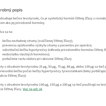
robný popis
obsahuje liečivo levotyroxín, čo je syntetický hormón štítnej žľazy s rovna
kom ako jej prirodzené hormóny.
va sa na:
liečbu nezhubnej strumy (zväčšenej štítnej žľazy);
prevenciu opätovného výskytu strumy u pacientov po operácii;
substitučnú liečbu hypotyreózy (náhrada prirodzeného hormónu štítnej žľ
nedostatku vlastných hormónov);
potlačenie rastu nádoru pri rakovine štítnej žľazy.
ty s obsahom levotyroxínu 25 μg, 50 μg, 75 μg, 88 μg, alebo 100 μg sa tiež 
prievodnú liečbu počas liečby hypertyreózy tyreostatikami (lieky potláčajú
kciu štítnej žľazy).
ety s obsahom levotyroxínu 100 μg, 150 μg a 200 μg sa tiež používajú na tes
ie štítnej žľazy.
Viac na adc.sk