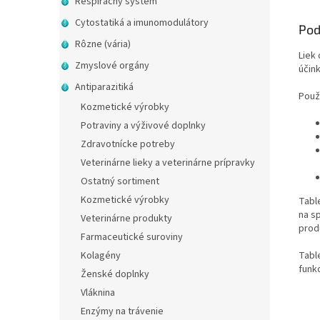
Respiračný systém
Cytostatiká a imunomodulátory
Pod
Rôzne (vária)
Liek 
Zmyslové orgány
účin
Antiparazitiká
Použí
Kozmetické výrobky
Potraviny a výživové doplnky
Zdravotnícke potreby
Veterinárne lieky a veterinárne prípravky
Ostatný sortiment
Kozmetické výrobky
Table
na s
Veterinárne produkty
produ
Farmaceutické suroviny
Tabl
Kolagény
funkc
Ženské doplnky
Vláknina
Enzýmy na trávenie