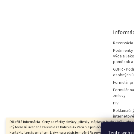
Z
á
p
ä
t
Informác
i
e
Rezervácia l
Podmienky 
výdaja liek
pomôcok a
GDPR - Pod
osobných ú
Formulár pr
Formulár n
zmluvy
PIV
Reklamačný
internetov
Dôležitá informácia : Ceny za všetky obväzy, plienky, náplaste,barle, vložky ale a
Hodnotenie
iný tovar sú uvedené za ks nie za balenie.Ak Vám nie je niečo jasné prosím
Moja objed
Tento web p
kontaktujte nás emailom. Lieky na predpis je možné Rezervovať iba s vyzdvihnut