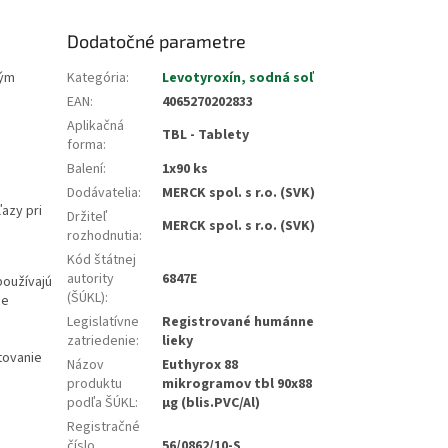
Dodatočné parametre
kým
Kategória
:
Levotyroxín, sodná soľ
EAN
:
4065270202833
Aplikačná
TBL - Tablety
forma
:
Balení
:
1x90 ks
Dodávatelia
:
MERCK spol. s r.o. (SVK)
azy pri
Držiteľ
MERCK spol. s r.o. (SVK)
rozhodnutia
:
Kód štátnej
autority
6847E
používajú
(ŠÚKL)
:
ce
Legislatívne
Registrované humánne
zatriedenie
:
lieky
tovanie
Názov
Euthyrox 88
produktu
mikrogramov tbl 90x88
podľa ŠÚKL
:
µg (blis.PVC/Al)
Registračné
číslo
56/0862/10-S