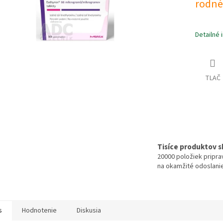
rodnéh
Detailné 
TLAČ
Tisíce produktov 
20000 položiek pripr
na okamžité odoslani
s
Hodnotenie
Diskusia