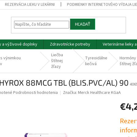
REZERVÁCIA LIEKU V LEKÁRNI
PODMIENKY INTERNETOVÉHO VÝDAJA LI
HĽADAŤ
y a výživové doplnky
Zdravotnícke potreby
Veterinárne lieky 
Liečba
 s výnimkou
Tyreoidálne
Hormóny
štítnej
ov
liečivá
štítnej žľ
žľazy
HYROX 88MCG TBL (BLIS.PVC/AL) 90
406
né
notené
Podrobnosti hodnotenia
Značka:
Merck Healthcare KGaA
nie
€4,
u
Jednotk
Rezerv
cena:
infor
iek.