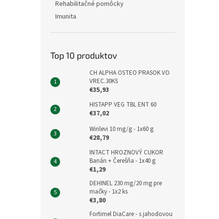
Rehabilitačné pomôcky
Imunita
Top 10 produktov
CH ALPHA OSTEO PRASOK VO
VREC.30KS
€35,93
HISTAPP VEG TBL ENT 60
€37,02
Winlevi 10 mg/g - 1x60 g
€28,79
INTACT HROZNOVÝ CUKOR
Banán + Čerešňa - 1x40 g
€1,29
DEHINEL 230 mg/20 mg pre
mačky - 1x2 ks
€3,80
Fortimel DiaCare - s jahodovou