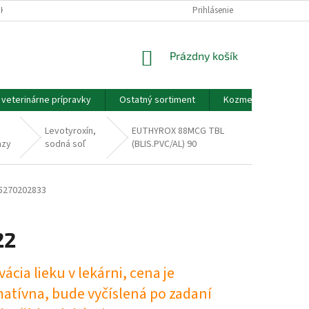
EKOV A ZDRAVOTNÍCKYCH POMÔCOK A VOP
Prihlásenie
GDPR - PODMIENKY OCHRANY
NÁKUPNÝ
Prázdny košík
KOŠÍK
a veterinárne prípravky
Ostatný sortiment
Kozmetické výrobky
Levotyroxín,
EUTHYROX 88MCG TBL
azy
sodná soľ
(BLIS.PVC/AL) 90
5270202833
22
ová
ácia lieku v lekárni, cena je
matívna, bude vyčíslená po zadaní