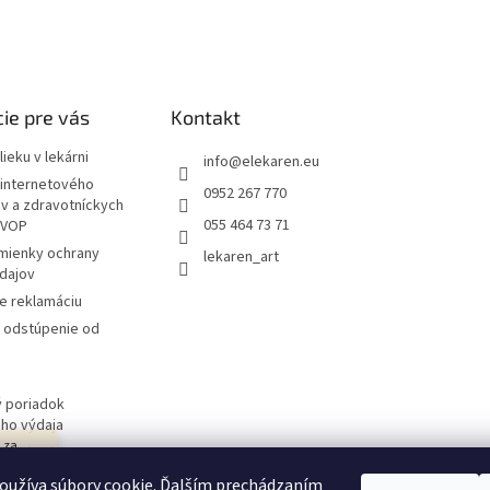
ie pre vás
Kontakt
ieku v lekárni
info
@
elekaren.eu
internetového
0952 267 770
ov a zdravotníckych
055 464 73 71
 VOP
mienky ochrany
lekaren_art
dajov
e reklamáciu
a odstúpenie od
 poriadok
ého výdaja
j za
 obchodu
návka
oužíva súbory cookie. Ďalším prechádzaním
ím v