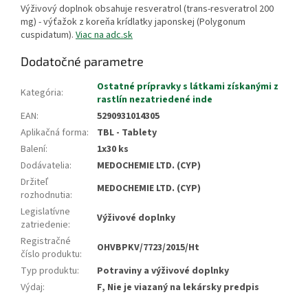
Výživový doplnok obsahuje resveratrol (trans-resveratrol 200
mg) - výťažok z koreňa krídlatky japonskej (Polygonum
cuspidatum).
Viac na adc.sk
Dodatočné parametre
Ostatné prípravky s látkami získanými z
Kategória
:
rastlín nezatriedené inde
EAN
:
5290931014305
Aplikačná forma
:
TBL - Tablety
Balení
:
1x30 ks
Dodávatelia
:
MEDOCHEMIE LTD. (CYP)
Držiteľ
MEDOCHEMIE LTD. (CYP)
rozhodnutia
:
Legislatívne
Výživové doplnky
zatriedenie
:
Registračné
OHVBPKV/7723/2015/Ht
číslo produktu
:
Typ produktu
:
Potraviny a výživové doplnky
Výdaj
:
F, Nie je viazaný na lekársky predpis