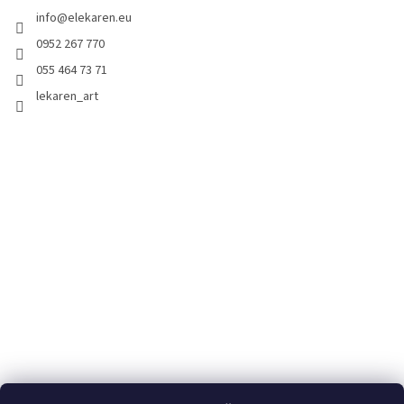
info
@
elekaren.eu
0952 267 770
055 464 73 71
lekaren_art