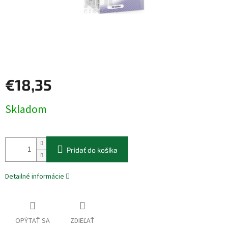
€18,35
Jednotková
Skladom
cena:
Pridať do košíka
Detailné informácie
OPÝTAŤ SA
ZDIEĽAŤ