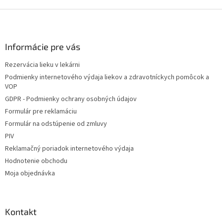
Z
á
p
ä
Informácie pre vás
t
Rezervácia lieku v lekárni
i
Podmienky internetového výdaja liekov a zdravotníckych pomôcok a
e
VOP
GDPR - Podmienky ochrany osobných údajov
Formulár pre reklamáciu
Formulár na odstúpenie od zmluvy
PIV
Reklamačný poriadok internetového výdaja
Hodnotenie obchodu
Moja objednávka
Kontakt