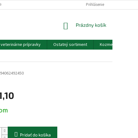
EKOV A ZDRAVOTNÍCKYCH POMÔCOK A VOP
Prihlásenie
GDPR - PODMIENKY OCHRANY
NÁKUPNÝ
Prázdny košík
KOŠÍK
a veterinárne prípravky
Ostatný sortiment
Kozmetické výrobky
94062492450
1,10
ová
dom
Pridať do košíka