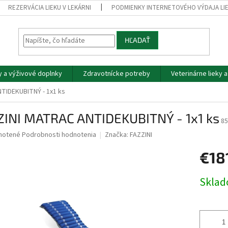
REZERVÁCIA LIEKU V LEKÁRNI
PODMIENKY INTERNETOVÉHO VÝDAJA LI
HĽADAŤ
y a výživové doplnky
Zdravotnícke potreby
Veterinárne lieky 
TIDEKUBITNÝ - 1x1 ks
ZINI MATRAC ANTIDEKUBITNÝ - 1x1 ks
85
né
notené
Podrobnosti hodnotenia
Značka:
FAZZINI
nie
€18
u
Jednotk
Skla
cena:
iek.