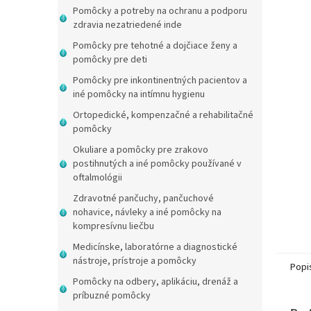
Pomôcky a potreby na ochranu a podporu
zdravia nezatriedené inde
Pomôcky pre tehotné a dojčiace ženy a
pomôcky pre deti
Pomôcky pre inkontinentných pacientov a
iné pomôcky na intímnu hygienu
Ortopedické, kompenzačné a rehabilitačné
pomôcky
Okuliare a pomôcky pre zrakovo
postihnutých a iné pomôcky používané v
oftalmológii
Zdravotné pančuchy, pančuchové
nohavice, návleky a iné pomôcky na
kompresívnu liečbu
Medicínske, laboratórne a diagnostické
nástroje, prístroje a pomôcky
Popi
Pomôcky na odbery, aplikáciu, drenáž a
príbuzné pomôcky