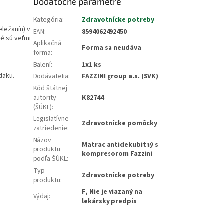
Dodatočné parametre
Kategória
:
Zdravotnícke potreby
eležanín) v
EAN
:
8594062492450
ré sú veľmi
Aplikačná
Forma sa neudáva
forma
:
Balení
:
1x1 ks
tlaku.
Dodávatelia
:
FAZZINI group a.s. (SVK)
Kód štátnej
autority
K82744
(ŠÚKL)
:
Legislatívne
Zdravotnícke pomôcky
zatriedenie
:
Názov
Matrac antidekubitný s
produktu
kompresorom Fazzini
podľa ŠÚKL
:
Typ
Zdravotnícke potreby
produktu
:
F, Nie je viazaný na
Výdaj
:
lekársky predpis