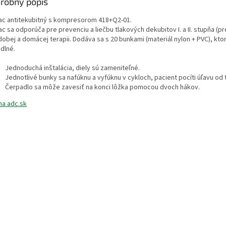
robný popis
ac antitekubitný s kompresorom 418+Q2-01.
c sa odporúča pre prevenciu a liečbu tlakových dekubitov I. a II. stupňa (pr
obej a domácej terapii. Dodáva sa s 20 bunkami (materiál nylon + PVC), kto
dlné.
Jednoduchá inštalácia, diely sú zameniteľné.
Jednotlivé bunky sa nafúknu a vyfúknu v cykloch, pacient pocíti úľavu od 
Čerpadlo sa môže zavesiť na konci lôžka pomocou dvoch hákov.
na adc.sk