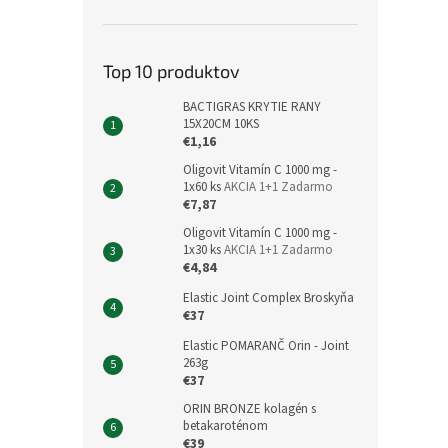
Top 10 produktov
BACTIGRAS KRYTIE RANY
15X20CM 10KS
€1,16
Oligovit Vitamín C 1000 mg -
1x60 ks
AKCIA 1+1 Zadarmo
€7,87
Oligovit Vitamín C 1000 mg -
1x30 ks
AKCIA 1+1 Zadarmo
€4,84
Elastic Joint Complex Broskyňa
€37
Elastic POMARANČ Orin - Joint
263g
€37
ORIN BRONZE kolagén s
betakaroténom
€39