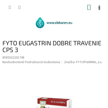
Prejsť
NÁKUP
na
obsah
KOŠÍK
FYTO EUGASTRIN DOBRE TRAVENIE
CPS 3
8585022201748
Priemerné
Neohodnotené
Podrobnosti hodnotenia
Značka:
FYTOPHARMA, a.s.
hodnotenie
produktu
je
0,0
z
5
hviezdičiek.