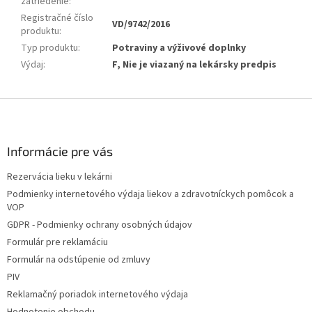
zatriedenie
:
Registračné číslo
VD/9742/2016
produktu
:
Typ produktu
:
Potraviny a výživové doplnky
Výdaj
:
F, Nie je viazaný na lekársky predpis
Z
á
p
ä
Informácie pre vás
t
Rezervácia lieku v lekárni
i
Podmienky internetového výdaja liekov a zdravotníckych pomôcok a
e
VOP
GDPR - Podmienky ochrany osobných údajov
Formulár pre reklamáciu
Formulár na odstúpenie od zmluvy
PIV
Reklamačný poriadok internetového výdaja