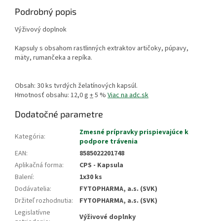
Podrobný popis
Výživový doplnok
Kapsuly s obsahom rastlinných extraktov artičoky, púpavy,
mäty, rumančeka a repíka.
Obsah: 30 ks tvrdých želatínových kapsúl.
Hmotnosť obsahu: 12,0 g
+
5 %
Viac na adc.sk
Dodatočné parametre
Zmesné prípravky prispievajúce k
Kategória
:
podpore trávenia
EAN
:
8585022201748
Aplikačná forma
:
CPS - Kapsula
Balení
:
1x30 ks
Dodávatelia
:
FYTOPHARMA, a.s. (SVK)
Držiteľ rozhodnutia
:
FYTOPHARMA, a.s. (SVK)
Legislatívne
Výživové doplnky