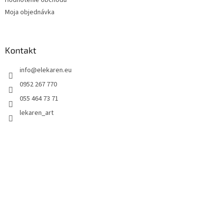
Hodnotenie obchodu
Moja objednávka
Kontakt
info
@
elekaren.eu
0952 267 770
055 464 73 71
lekaren_art