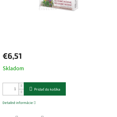
€6,51
Jednotková
Skladom
cena:
Pridať do košíka
Detailné informácie