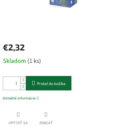
€2,32
Jednotková
Skladom
(1 ks)
cena:
Pridať do košíka
Detailné informácie
OPÝTAŤ SA
ZDIEĽAŤ