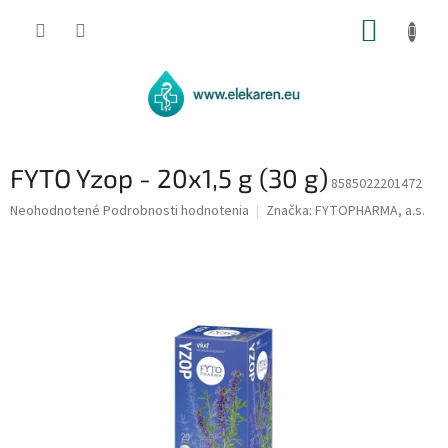
Prejsť
NÁKUP
na
obsah
KOŠÍK
FYTO Yzop - 20x1,5 g (30 g)
8585022201472
Priemerné
Neohodnotené
Podrobnosti hodnotenia
Značka:
FYTOPHARMA, a.s.
hodnotenie
produktu
je
0,0
z
5
hviezdičiek.