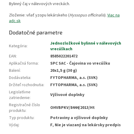
Bylinný čaj v nálevových vreckách.
Zloženie: vňať yzopu lekárskeho (
Hyssopus officinalis
).
Viac na
adc.sk
Dodatočné parametre
Jednozložkové bylinné v nálevových
Kategória
:
vrecúškach
EAN
:
8585022201472
Aplikačná forma
:
SPC SAC - Čajovina vo vrecúšku
Balení
:
20x1,5 g (30 g)
Dodávatelia
:
FYTOPHARMA, a.s. (SVK)
Držiteľ rozhodnutia
:
FYTOPHARMA, a.s. (SVK)
Legislatívne
Výživové doplnky
zatriedenie
:
Registračné číslo
OHVBPKV/8444/2013/Ht
produktu
:
Typ produktu
:
Potraviny a výživové doplnky
Výdaj
:
F, Nie je viazaný na lekársky predpis