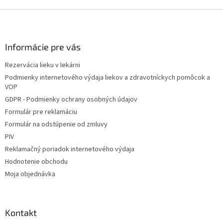
Z
á
p
ä
Informácie pre vás
t
Rezervácia lieku v lekárni
i
Podmienky internetového výdaja liekov a zdravotníckych pomôcok a
e
VOP
GDPR - Podmienky ochrany osobných údajov
Formulár pre reklamáciu
Formulár na odstúpenie od zmluvy
PIV
Reklamačný poriadok internetového výdaja
Hodnotenie obchodu
Moja objednávka
Kontakt