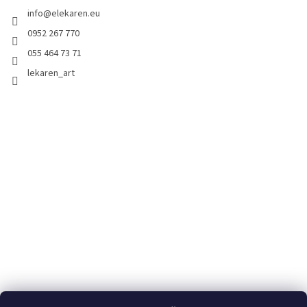
info
@
elekaren.eu
0952 267 770
055 464 73 71
lekaren_art