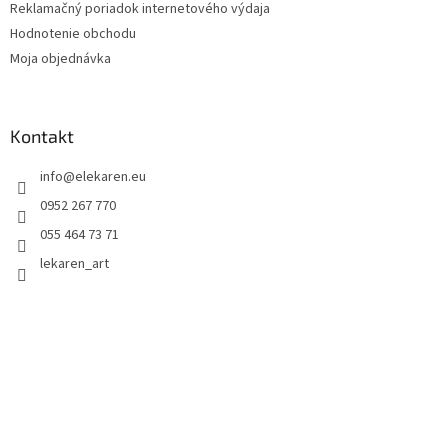
Reklamačný poriadok internetového výdaja
Hodnotenie obchodu
Moja objednávka
Kontakt
info
@
elekaren.eu
0952 267 770
055 464 73 71
lekaren_art