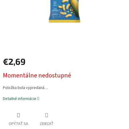
€2,69
Jednotková
Momentálne nedostupné
cena:
Položka bola vypredaná…
Detailné informácie
OPÝTAŤ SA
ZDIEĽAŤ