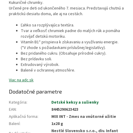
Kukuričné chrumky.
Určené pre deti od ukončeného 7. mesiaca. Predstavujú chutnú a
praktickú desiatu doma, ale aj na cestách.
Ľahko sa rozplývajúca textúra.
Tvar a veľkosť chrumiek padne do malých rúk a pomáha
rozvíjať detskú motoriku.
Vitamín B1* prispieva k získavaniu a využívaniu energie.
(*V zhode s požiadavkami príslušnej legislatívy).
Bez pridaného cukru. (Obsahuje prírodné cukry).
Bez prídavku soli.
Extrudovaný výrobok.
Balené v ochrannej atmosfére.
Viac na adc.sk
Dodatočné parametre
Kategória
:
Detské keksy a sušienky
EAN
:
8445290623423
Aplikačná forma
:
MIX INT - Zmes na vnútorné užitie
Balení
:
1x28 g
Nestlé Slovensko s.r.o., div. Infant