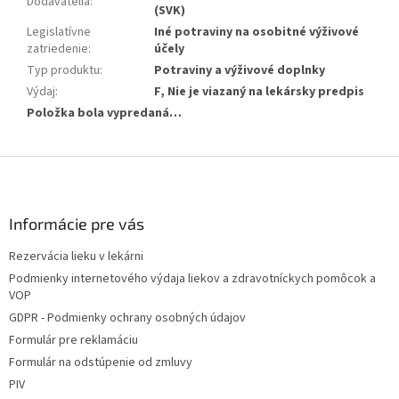
Dodávatelia
:
(SVK)
Legislatívne
Iné potraviny na osobitné výživové
zatriedenie
:
účely
Typ produktu
:
Potraviny a výživové doplnky
Výdaj
:
F, Nie je viazaný na lekársky predpis
Položka bola vypredaná…
Z
á
p
ä
Informácie pre vás
t
Rezervácia lieku v lekárni
i
Podmienky internetového výdaja liekov a zdravotníckych pomôcok a
e
VOP
GDPR - Podmienky ochrany osobných údajov
Formulár pre reklamáciu
Formulár na odstúpenie od zmluvy
PIV