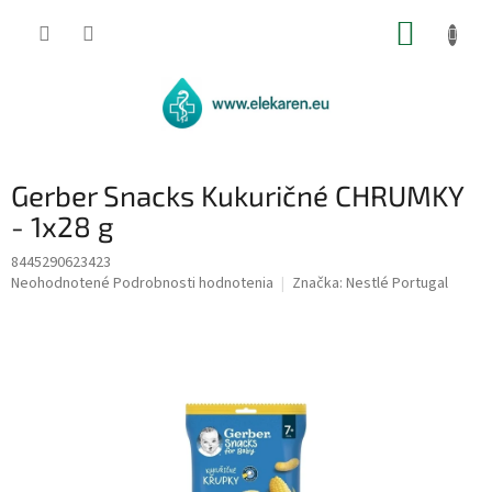
Prejsť
NÁKUP
na
obsah
KOŠÍK
Gerber Snacks Kukuričné CHRUMKY
- 1x28 g
8445290623423
Priemerné
Neohodnotené
Podrobnosti hodnotenia
Značka:
Nestlé Portugal
hodnotenie
produktu
je
0,0
z
5
hviezdičiek.