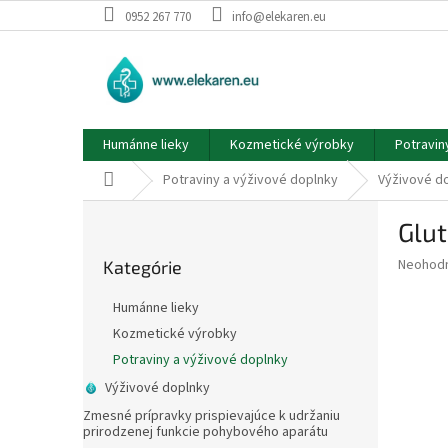
Prejsť
0952 267 770
info@elekaren.eu
na
obsah
Humánne lieky
Kozmetické výrobky
Potravin
Domov
Potraviny a výživové doplnky
Výživové d
B
Glu
o
Preskočiť
č
Priemer
Neohod
Kategórie
kategórie
n
hodnote
ý
produkt
Humánne lieky
p
je
Kozmetické výrobky
0,0
a
z
Potraviny a výživové doplnky
n
5
e
Výživové doplnky
hviezdič
l
Zmesné prípravky prispievajúce k udržaniu
prirodzenej funkcie pohybového aparátu