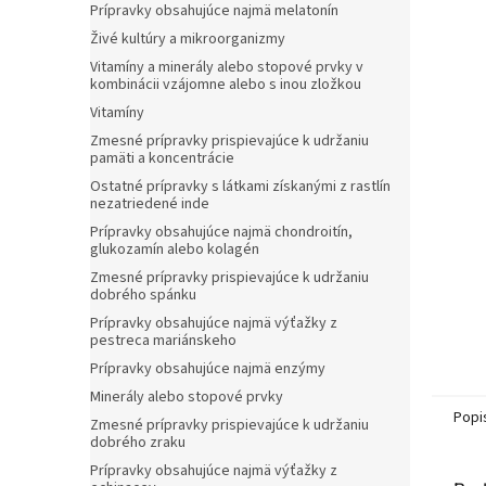
Prípravky obsahujúce najmä melatonín
Živé kultúry a mikroorganizmy
Vitamíny a minerály alebo stopové prvky v
kombinácii vzájomne alebo s inou zložkou
Vitamíny
Zmesné prípravky prispievajúce k udržaniu
pamäti a koncentrácie
Ostatné prípravky s látkami získanými z rastlín
nezatriedené inde
Prípravky obsahujúce najmä chondroitín,
glukozamín alebo kolagén
Zmesné prípravky prispievajúce k udržaniu
dobrého spánku
Prípravky obsahujúce najmä výťažky z
pestreca mariánskeho
Prípravky obsahujúce najmä enzýmy
Minerály alebo stopové prvky
Popi
Zmesné prípravky prispievajúce k udržaniu
dobrého zraku
Prípravky obsahujúce najmä výťažky z