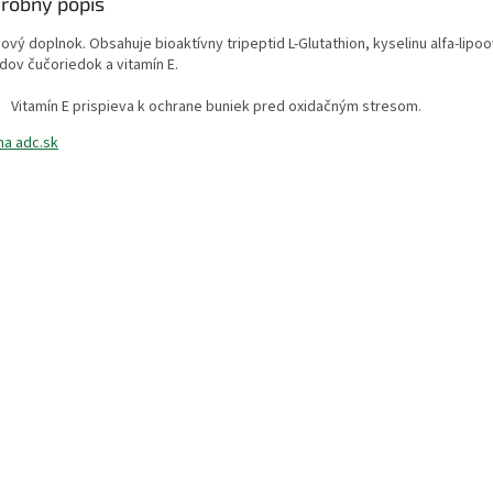
robný popis
ový doplnok. Obsahuje bioaktívny tripeptid L-Glutathion, kyselinu alfa-lipoo
dov čučoriedok a vitamín E.
Vitamín E prispieva k ochrane buniek pred oxidačným stresom.
na adc.sk