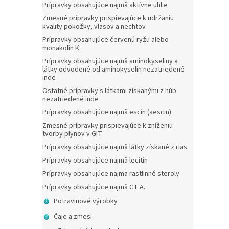
Prípravky obsahujúce najmä aktívne uhlie
Zmesné prípravky prispievajúce k udržaniu
kvality pokožky, vlasov a nechtov
Prípravky obsahujúce červenú ryžu alebo
monakolín K
Prípravky obsahujúce najmä aminokyseliny a
látky odvodené od aminokyselín nezatriedené
inde
Ostatné prípravky s látkami získanými z húb
nezatriedené inde
Prípravky obsahujúce najmä escín (aescin)
Zmesné prípravky prispievajúce k zníženiu
tvorby plynov v GIT
Prípravky obsahujúce najmä látky získané z rias
Prípravky obsahujúce najmä lecitín
Prípravky obsahujúce najmä rastlinné steroly
Prípravky obsahujúce najmä C.L.A.
Potravinové výrobky
Čaje a zmesi