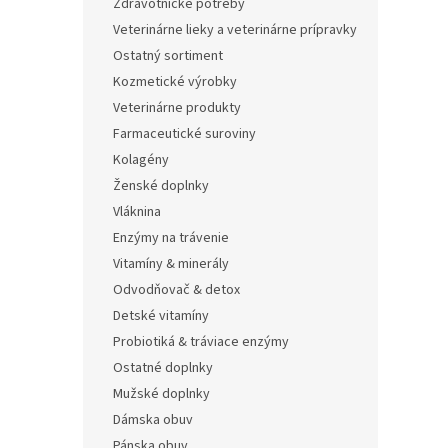
Zdravotnícke potreby
Veterinárne lieky a veterinárne prípravky
Ostatný sortiment
Kozmetické výrobky
Veterinárne produkty
Farmaceutické suroviny
Kolagény
Ženské doplnky
Vláknina
Enzýmy na trávenie
Vitamíny & minerály
Odvodňovač & detox
Detské vitamíny
Probiotiká & tráviace enzýmy
Ostatné doplnky
Mužské doplnky
Dámska obuv
Pánska obuv