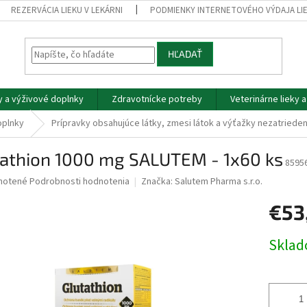
REZERVÁCIA LIEKU V LEKÁRNI
PODMIENKY INTERNETOVÉHO VÝDAJA LI
HĽADAŤ
y a výživové doplnky
Zdravotnícke potreby
Veterinárne lieky 
oplnky
Prípravky obsahujúce látky, zmesi látok a výťažky nezatriede
tathion 1000 mg SALUTEM - 1x60 ks
8595
né
notené
Podrobnosti hodnotenia
Značka:
Salutem Pharma s.r.o.
nie
€53
u
Jednotk
Skla
cena:
iek.