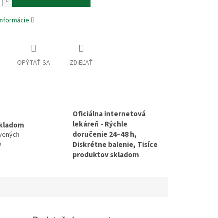
informácie
OPÝTAŤ SA
ZDIEĽAŤ
Oficiálna internetová
lekáreň - Rýchle
skladom
doručenie 24–48 h,
avených
e
Diskrétne balenie, Tisíce
produktov skladom