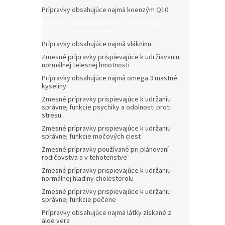
Prípravky obsahujúce najmä koenzým Q10
Prípravky obsahujúce látky, zmesi látok a
výťažky nezatriedené inde
Prípravky obsahujúce najmä vlákninu
Zmesné prípravky prispievajúce k udržiavaniu
normálnej telesnej hmotnosti
Prípravky obsahujúce najmä omega 3 mastné
kyseliny
Zmesné prípravky prispievajúce k udržaniu
správnej funkcie psychiky a odolnosti proti
stresu
Zmesné prípravky prispievajúce k udržaniu
správnej funkcie močových ciest
Zmesné prípravky používané pri plánovaní
rodičovstva a v tehotenstve
Zmesné prípravky prispievajúce k udržaniu
normálnej hladiny cholesterolu
Zmesné prípravky prispievajúce k udržaniu
správnej funkcie pečene
Prípravky obsahujúce najmä látky získané z
aloe vera