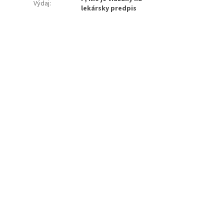
Výdaj
:
lekársky predpis