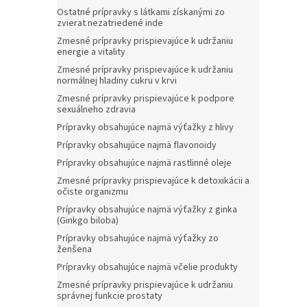
Ostatné prípravky s látkami získanými zo
zvierat nezatriedené inde
Zmesné prípravky prispievajúce k udržaniu
energie a vitality
Zmesné prípravky prispievajúce k udržaniu
normálnej hladiny cukru v krvi
Zmesné prípravky prispievajúce k podpore
sexuálneho zdravia
Prípravky obsahujúce najmä výťažky z hlivy
Prípravky obsahujúce najmä flavonoidy
Prípravky obsahujúce najmä rastlinné oleje
Zmesné prípravky prispievajúce k detoxikácii a
očiste organizmu
Prípravky obsahujúce najmä výťažky z ginka
(Ginkgo biloba)
Prípravky obsahujúce najmä výťažky zo
ženšena
Prípravky obsahujúce najmä včelie produkty
Zmesné prípravky prispievajúce k udržaniu
správnej funkcie prostaty