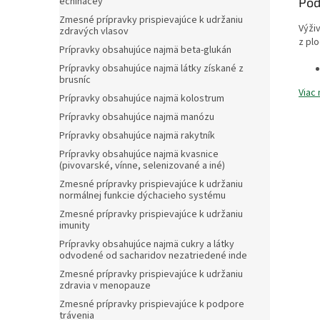
Pod
echinacey
Zmesné prípravky prispievajúce k udržaniu
Výživ
zdravých vlasov
z plo
Prípravky obsahujúce najmä beta-glukán
Prípravky obsahujúce najmä látky získané z
brusníc
Viac 
Prípravky obsahujúce najmä kolostrum
Prípravky obsahujúce najmä manózu
Prípravky obsahujúce najmä rakytník
Prípravky obsahujúce najmä kvasnice
(pivovarské, vínne, selenizované a iné)
Zmesné prípravky prispievajúce k udržaniu
normálnej funkcie dýchacieho systému
Zmesné prípravky prispievajúce k udržaniu
imunity
Prípravky obsahujúce najmä cukry a látky
odvodené od sacharidov nezatriedené inde
Zmesné prípravky prispievajúce k udržaniu
zdravia v menopauze
Zmesné prípravky prispievajúce k podpore
trávenia