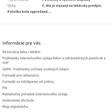
Výdaj
:
F, Nie je viazaný na lekársky predpis
Položka bola vypredaná…
Z
á
p
ä
Informácie pre vás
t
Rezervácia lieku v lekárni
i
Podmienky internetového výdaja liekov a zdravotníckych pomôcok a
e
VOP
GDPR - Podmienky ochrany osobných údajov
Formulár pre reklamáciu
Formulár na odstúpenie od zmluvy
PIV
Reklamačný poriadok internetového výdaja
Hodnotenie obchodu
Moja objednávka