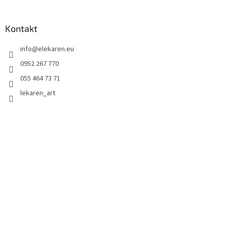
Kontakt
info
@
elekaren.eu
0952 267 770
055 464 73 71
lekaren_art