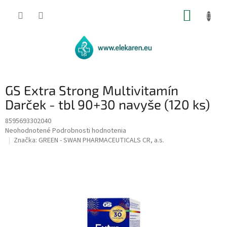
Prejsť
NÁKUP
na
obsah
KOŠÍK
GS Extra Strong Multivitamín
Darček - tbl 90+30 navyše (120 ks)
8595693302040
Priemerné
Neohodnotené
Podrobnosti hodnotenia
hodnotenie
Značka:
GREEN - SWAN PHARMACEUTICALS CR, a.s.
produktu
je
0,0
z
5
hviezdičiek.