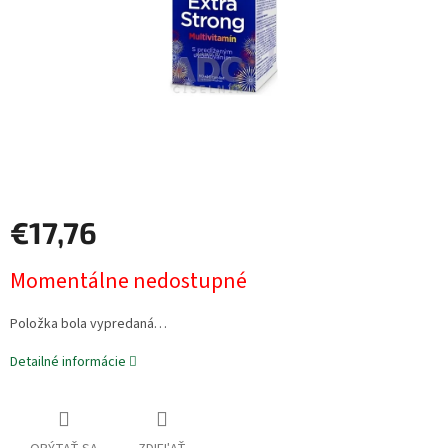
€17,76
Jednotková
Momentálne nedostupné
cena:
Položka bola vypredaná…
Detailné informácie