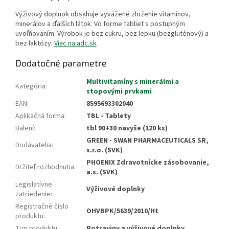
Výživový doplnok obsahuje vyvážené zloženie vitamínov,
minerálov a ďalších látok. Vo forme tabliet s postupným
uvoľňovaním. Výrobok je bez cukru, bez lepku (bezgluténový) a
bez laktózy.
Viac na adc.sk
Dodatočné parametre
Multivitamíny s minerálmi a
Kategória
:
stopovými prvkami
EAN
:
8595693302040
Aplikačná forma
:
TBL - Tablety
Balení
:
tbl 90+30 navyše (120 ks)
GREEN - SWAN PHARMACEUTICALS SR,
Dodávatelia
:
s.r.o. (SVK)
PHOENIX Zdravotnícke zásobovanie,
Držiteľ rozhodnutia
:
a.s. (SVK)
Legislatívne
Výživové doplnky
zatriedenie
:
Registračné číslo
OHVBPK/5639/2010/Ht
produktu
:
Typ produktu
:
Potraviny a výživové doplnky