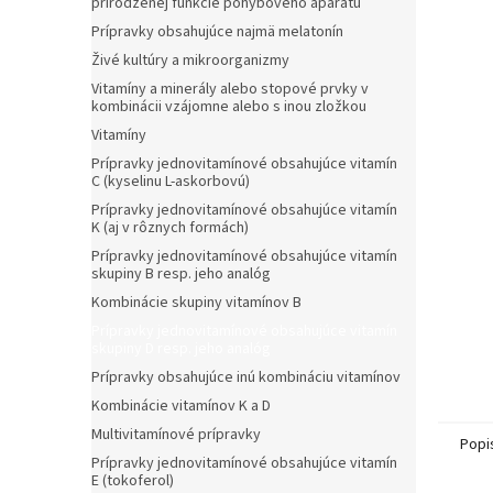
prirodzenej funkcie pohybového aparátu
Prípravky obsahujúce najmä melatonín
Živé kultúry a mikroorganizmy
Vitamíny a minerály alebo stopové prvky v
kombinácii vzájomne alebo s inou zložkou
Vitamíny
Prípravky jednovitamínové obsahujúce vitamín
C (kyselinu L-askorbovú)
Prípravky jednovitamínové obsahujúce vitamín
K (aj v rôznych formách)
Prípravky jednovitamínové obsahujúce vitamín
skupiny B resp. jeho analóg
Kombinácie skupiny vitamínov B
Prípravky jednovitamínové obsahujúce vitamín
skupiny D resp. jeho analóg
Prípravky obsahujúce inú kombináciu vitamínov
Kombinácie vitamínov K a D
Multivitamínové prípravky
Popi
Prípravky jednovitamínové obsahujúce vitamín
E (tokoferol)