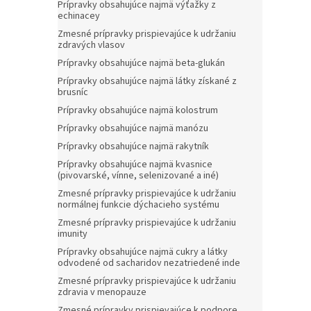
Prípravky obsahujúce najmä výťažky z
echinacey
Zmesné prípravky prispievajúce k udržaniu
zdravých vlasov
Prípravky obsahujúce najmä beta-glukán
Prípravky obsahujúce najmä látky získané z
brusníc
Prípravky obsahujúce najmä kolostrum
Prípravky obsahujúce najmä manózu
Prípravky obsahujúce najmä rakytník
Prípravky obsahujúce najmä kvasnice
(pivovarské, vínne, selenizované a iné)
Zmesné prípravky prispievajúce k udržaniu
normálnej funkcie dýchacieho systému
Zmesné prípravky prispievajúce k udržaniu
imunity
Prípravky obsahujúce najmä cukry a látky
odvodené od sacharidov nezatriedené inde
Zmesné prípravky prispievajúce k udržaniu
zdravia v menopauze
Zmesné prípravky prispievajúce k podpore