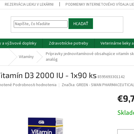
REZERVÁCIA LIEKU V LEKÁRNI
PODMIENKY INTERNETOVÉHO VÝDAJA LI
HĽADAŤ
y a výživové doplnky
Zdravotnícke potreby
Veterinárne lieky 
Prípravky jednovitamínové obsahujúce vitamín sk
Vitamíny
analóg
itamín D3 2000 IU - 1x90 ks
8595693301142
né
notené
Podrobnosti hodnotenia
Značka:
GREEN - SWAN PHARMACEUTICALS
nie
€9,
u
Jednotk
Skla
cena:
iek.