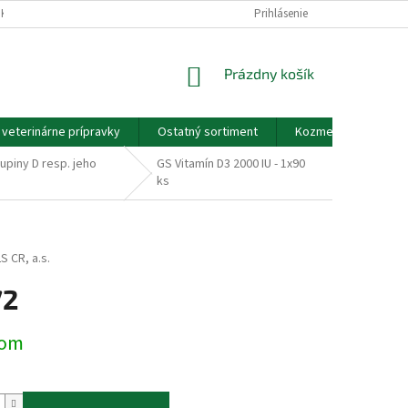
EKOV A ZDRAVOTNÍCKYCH POMÔCOK A VOP
Prihlásenie
GDPR - PODMIENKY OCHRANY
NÁKUPNÝ
Prázdny košík
KOŠÍK
a veterinárne prípravky
Ostatný sortiment
Kozmetické výrobky
upiny D resp. jeho
GS Vitamín D3 2000 IU - 1x90
ks
 CR, a.s.
72
ová
dom