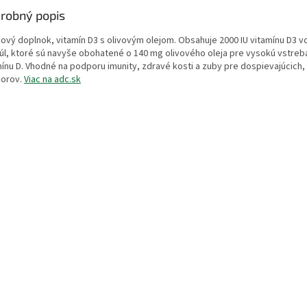
robný popis
vový doplnok, vitamín D3 s olivovým olejom. Obsahuje 2000 IU vitamínu D3 
úl, ktoré sú navyše obohatené o 140 mg olivového oleja pre vysokú vstreb
mínu D. Vhodné na podporu imunity, zdravé kosti a zuby pre dospievajúcich
iorov.
Viac na adc.sk