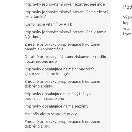
Prípravky jednovitamínové nezatriedené inde
Pod
Prípravky jednovitamínové obsahujúce niektorý
provitamín A
Výži
kaps
Kombinácie vitamínov A a D
vita
Prípravky jednovitamínové obsahujúce vitamín
i sen
A (retinol)
Zmesné prípravky prispievajúce k udržaniu
pamäti a koncentrácie
Ostatné prípravky s látkami získanými z rastlín
nezatriedené inde
Prípravky obsahujúce najmä chondroitín,
glukozamín alebo kolagén
Zmesné prípravky prispievajúce k udržaniu
dobrého spánku
Prípravky obsahujúce najmä výťažky z
pestreca mariánskeho
Prípravky obsahujúce najmä enzýmy
Minerály alebo stopové prvky
Zmesné prípravky prispievajúce k udržaniu
dobrého zraku