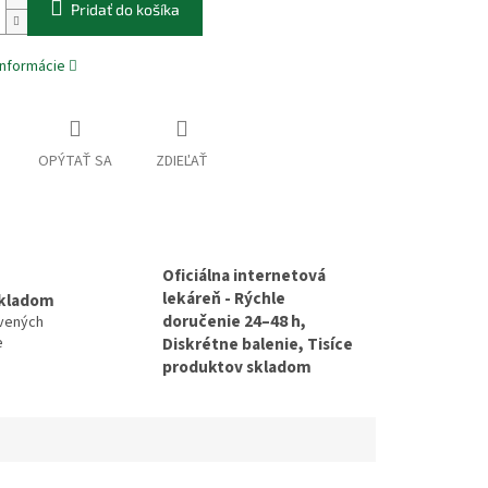
Pridať do košíka
informácie
OPÝTAŤ SA
ZDIEĽAŤ
Oficiálna internetová
lekáreň - Rýchle
skladom
doručenie 24–48 h,
avených
e
Diskrétne balenie, Tisíce
produktov skladom