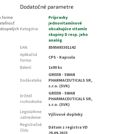
Dodatočné parametre
vo forme
Prípravky
ateľnosť
jednovitamínové
, dospelých
Kategória
:
obsahujúce vitamín
skupiny D resp. jeho
analóg
EAN
:
8595693301142
Aplikačná
CPS - Kapsula
forma
:
Balení
:
1x90 ks
GREEN - SWAN
Dodávatelia
:
PHARMACEUTICALS SR,
s.r.o. (SVK)
GREEN - SWAN
Držiteľ
PHARMACEUTICALS SR,
rozhodnutia
:
s.r.o. (SVK)
Legislatívne
Výživové doplnky
zatriedenie
:
Registračné
Dátum z registra VD
číslo
29.09.2023