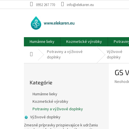
Prejsť
0952 267 770
info@elekaren.eu
na
obsah
Humánne lieky
Kozmetické výrobky
Potravin
Potraviny a výživové
Výživové
Domov
doplnky
doplnky
B
GS V
o
Preskočiť
č
Priemer
Neohod
Kategórie
kategórie
n
hodnote
ý
produkt
Humánne lieky
p
je
Kozmetické výrobky
0,0
a
z
Potraviny a výživové doplnky
n
5
e
Výživové doplnky
hviezdič
l
Zmesné prípravky prispievajúce k udržaniu