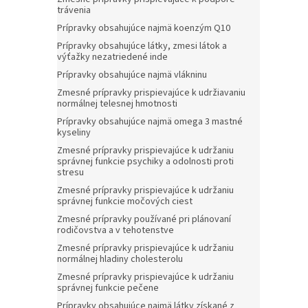
trávenia
Prípravky obsahujúce najmä koenzým Q10
Prípravky obsahujúce látky, zmesi látok a
výťažky nezatriedené inde
Prípravky obsahujúce najmä vlákninu
Zmesné prípravky prispievajúce k udržiavaniu
normálnej telesnej hmotnosti
Prípravky obsahujúce najmä omega 3 mastné
kyseliny
Zmesné prípravky prispievajúce k udržaniu
správnej funkcie psychiky a odolnosti proti
stresu
Zmesné prípravky prispievajúce k udržaniu
správnej funkcie močových ciest
Zmesné prípravky používané pri plánovaní
rodičovstva a v tehotenstve
Zmesné prípravky prispievajúce k udržaniu
normálnej hladiny cholesterolu
Zmesné prípravky prispievajúce k udržaniu
správnej funkcie pečene
Prípravky obsahujúce najmä látky získané z