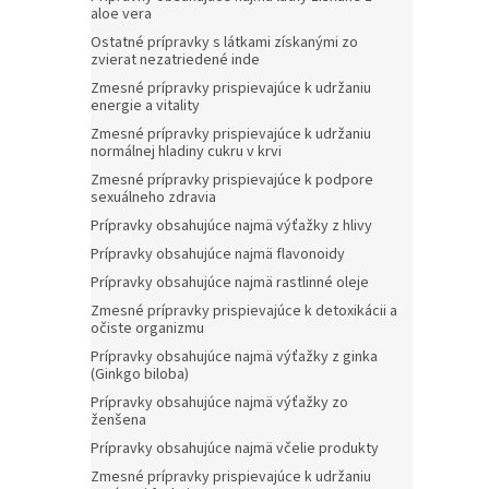
aloe vera
Ostatné prípravky s látkami získanými zo
zvierat nezatriedené inde
Zmesné prípravky prispievajúce k udržaniu
energie a vitality
Zmesné prípravky prispievajúce k udržaniu
normálnej hladiny cukru v krvi
Zmesné prípravky prispievajúce k podpore
sexuálneho zdravia
Prípravky obsahujúce najmä výťažky z hlivy
Prípravky obsahujúce najmä flavonoidy
Prípravky obsahujúce najmä rastlinné oleje
Zmesné prípravky prispievajúce k detoxikácii a
očiste organizmu
Prípravky obsahujúce najmä výťažky z ginka
(Ginkgo biloba)
Prípravky obsahujúce najmä výťažky zo
ženšena
Prípravky obsahujúce najmä včelie produkty
Zmesné prípravky prispievajúce k udržaniu