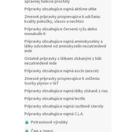
správnej funkcie prostaty
Prípravky obsahujúce najmä aktívne uhlie
Zmesné prípravky prispievajúce k udržaniu
kvality pokožky, vlasov a nechtov
Prípravky obsahujúce červenú ryžu alebo
monakolín K
Prípravky obsahujúce najmä aminokyseliny a
látky odvodené od aminokyselín nezatriedené
inde
Ostatné prípravky s látkami získanými z húb
nezatriedené inde
Prípravky obsahujúce najmä escín (aescin)
Zmesné prípravky prispievajúce k zníženiu
tvorby plynov v GIT
Prípravky obsahujúce najmä látky získané z rias
Prípravky obsahujúce najmä lecitín
Prípravky obsahujúce najmä rastlinné steroly
Prípravky obsahujúce najmä C.L.A.
Potravinové výrobky
Čaje a zmesi