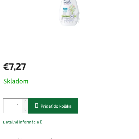
€7,27
Jednotková
Skladom
cena:
Pridať do košíka
Detailné informácie