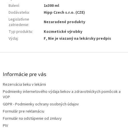
Balení
:
1x300 ml
Dodávatelia
:
Hipp Czech s.r.o. (CZE)
Legislatívne
Nezaradené produkty
zatriedenie
:
Typ produktu
:
Kozmetické výrobky
Výdaj
:
F, Nie je viazaný na lekársky predpis
Z
á
p
ä
Informácie pre vás
t
Rezervácia lieku v lekárni
i
Podmienky internetového výdaja liekov a zdravotníckych pomôcok a
e
VOP
GDPR - Podmienky ochrany osobných údajov
Formulár pre reklamáciu
Formulár na odstúpenie od zmluvy
PIV