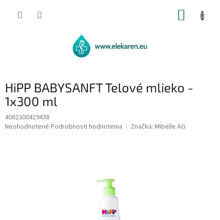
Prejsť
NÁKUP
na
obsah
KOŠÍK
HiPP BABYSANFT Telové mlieko -
1x300 ml
4062300419438
Priemerné
Neohodnotené
Podrobnosti hodnotenia
Značka:
Mibelle AG
hodnotenie
produktu
je
0,0
z
5
hviezdičiek.