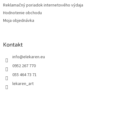
Reklamačný poriadok internetového výdaja
Hodnotenie obchodu
Moja objednávka
Kontakt
info
@
elekaren.eu
0952 267 770
055 464 73 71
lekaren_art