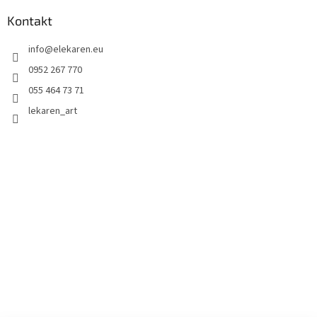
Kontakt
info
@
elekaren.eu
0952 267 770
055 464 73 71
lekaren_art