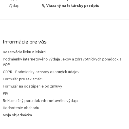
Výdaj
:
R, Viazaný na lekársky predpis
Z
á
p
ä
Informácie pre vás
t
Rezervácia lieku v lekárni
i
Podmienky internetového výdaja liekov a zdravotníckych pomôcok a
e
VOP
GDPR - Podmienky ochrany osobných údajov
Formulár pre reklamáciu
Formulár na odstúpenie od zmluvy
PIV
Reklamačný poriadok internetového výdaja
Hodnotenie obchodu
Moja objednávka