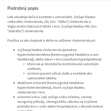
Podrobný popis
Liek obsahuje liečivá ezetimib a simvastatín. Znižuje hladinu
celkového cholesterolu, LDL (tzv. "zlého") cholesterolu a
triglyceridov (tukových látok) v krvi. Zvyšuje hladiny HDL (tzv.
"dobrého") cholesterolu.
Používa sa ako doplnok k diéte na zníženie cholesterolu pri:
zvýšenej hladine cholesterolu (primárna
hypercholesterolémia [heterozygotná familiárna a non-
familiárna]), alebo tukov v krvi (zmiešaná hyperlipidémia):
ktorá nie je dostatočne kontrolovaná samotným
statínom,
na ktorú pacient užíval statín a ezetimib ako
samostatné tablety.
dedičnom ochorení (homozygotná familiárna
hypercholesterolémia), ktoré zvyšuje hladinu
cholesterolu v krvi.
ochorení srdca. Liek znižuje riziko infarktu, cievnej
mozgovej príhody, chirurgického zákroku na zvýšenie
prietoku krvi v srdci alebo hospitalizácie z dôvodu bolesti