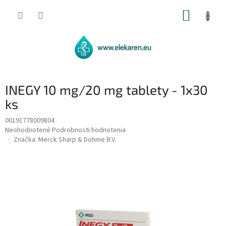
Prejsť
NÁKUP
na
obsah
KOŠÍK
INEGY 10 mg/20 mg tablety - 1x30
ks
00191778009804
Priemerné
Neohodnotené
Podrobnosti hodnotenia
hodnotenie
Značka:
Merck Sharp & Dohme B.V.
produktu
je
0,0
z
5
hviezdičiek.