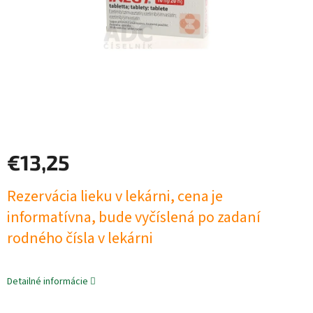
€13,25
Jednotková
Rezervácia lieku v lekárni, cena je
cena:
informatívna, bude vyčíslená po zadaní
rodného čísla v lekárni
Detailné informácie