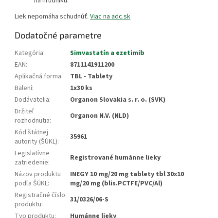
na hrudníku.
Liek nepomáha schudnúť.
Viac na adc.sk
Dodatočné parametre
Kategória
:
Simvastatín a ezetimib
EAN
:
8711141911200
Aplikačná forma
:
TBL - Tablety
Balení
:
1x30 ks
Dodávatelia
:
Organon Slovakia s. r. o. (SVK)
Držiteľ
Organon N.V. (NLD)
rozhodnutia
:
Kód štátnej
35961
autority (ŠÚKL)
:
Legislatívne
Registrované humánne lieky
zatriedenie
:
Názov produktu
INEGY 10 mg/20 mg tablety tbl 30x10
podľa ŠÚKL
:
mg/20 mg (blis.PCTFE/PVC/Al)
Registračné číslo
31/0326/06-S
produktu
:
Typ produktu
:
Humánne lieky