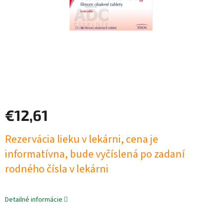
€12,61
Jednotková
Rezervácia lieku v lekárni, cena je
cena:
informatívna, bude vyčíslená po zadaní
rodného čísla v lekárni
Detailné informácie