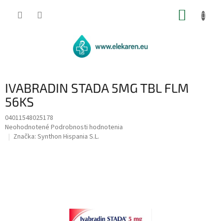
Prejsť
NÁKUP
na
obsah
KOŠÍK
IVABRADIN STADA 5MG TBL FLM
56KS
04011548025178
Priemerné
Neohodnotené
Podrobnosti hodnotenia
hodnotenie
Značka:
Synthon Hispania S.L.
produktu
je
0,0
z
5
hviezdičiek.