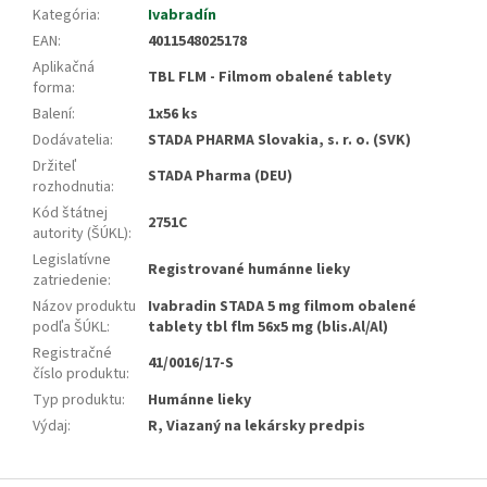
Kategória
:
Ivabradín
EAN
:
4011548025178
Aplikačná
TBL FLM - Filmom obalené tablety
forma
:
Balení
:
1x56 ks
Dodávatelia
:
STADA PHARMA Slovakia, s. r. o. (SVK)
Držiteľ
STADA Pharma (DEU)
rozhodnutia
:
Kód štátnej
2751C
autority (ŠÚKL)
:
Legislatívne
Registrované humánne lieky
zatriedenie
:
Názov produktu
Ivabradin STADA 5 mg filmom obalené
podľa ŠÚKL
:
tablety tbl flm 56x5 mg (blis.Al/Al)
Registračné
41/0016/17-S
číslo produktu
:
Typ produktu
:
Humánne lieky
Výdaj
:
R, Viazaný na lekársky predpis