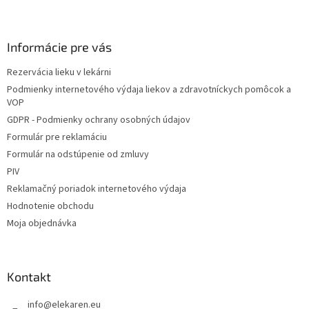
Z
á
p
ä
Informácie pre vás
t
Rezervácia lieku v lekárni
i
Podmienky internetového výdaja liekov a zdravotníckych pomôcok a
e
VOP
GDPR - Podmienky ochrany osobných údajov
Formulár pre reklamáciu
Formulár na odstúpenie od zmluvy
PIV
Reklamačný poriadok internetového výdaja
Hodnotenie obchodu
Moja objednávka
Kontakt
info
@
elekaren.eu