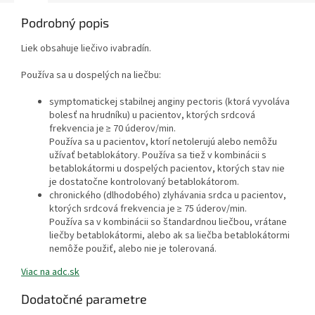
Podrobný popis
Liek obsahuje liečivo ivabradín.
Používa sa u dospelých na liečbu:
symptomatickej stabilnej anginy pectoris (ktorá vyvoláva
bolesť na hrudníku) u pacientov, ktorých srdcová
frekvencia je ≥ 70 úderov/min.
Používa sa u pacientov, ktorí netolerujú alebo nemôžu
užívať betablokátory. Používa sa tiež v kombinácii s
betablokátormi u dospelých pacientov, ktorých stav nie
je dostatočne kontrolovaný betablokátorom.
chronického (dlhodobého) zlyhávania srdca u pacientov,
ktorých srdcová frekvencia je ≥ 75 úderov/min.
Používa sa v kombinácii so štandardnou liečbou, vrátane
liečby betablokátormi, alebo ak sa liečba betablokátormi
nemôže použiť, alebo nie je tolerovaná.
Viac na adc.sk
Dodatočné parametre