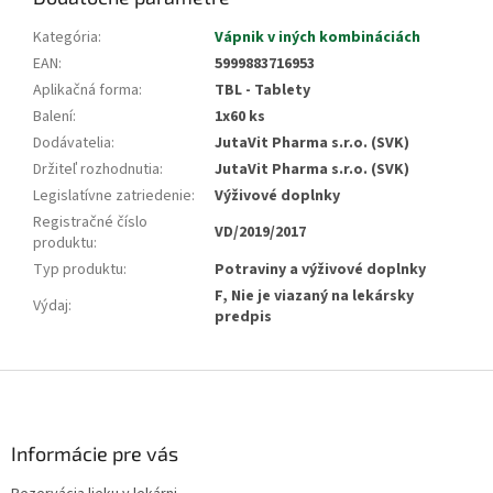
Kategória
:
Vápnik v iných kombináciách
EAN
:
5999883716953
Aplikačná forma
:
TBL - Tablety
Balení
:
1x60 ks
Dodávatelia
:
JutaVit Pharma s.r.o. (SVK)
Držiteľ rozhodnutia
:
JutaVit Pharma s.r.o. (SVK)
Legislatívne zatriedenie
:
Výživové doplnky
Registračné číslo
VD/2019/2017
produktu
:
Typ produktu
:
Potraviny a výživové doplnky
F, Nie je viazaný na lekársky
Výdaj
:
predpis
Z
á
p
ä
Informácie pre vás
t