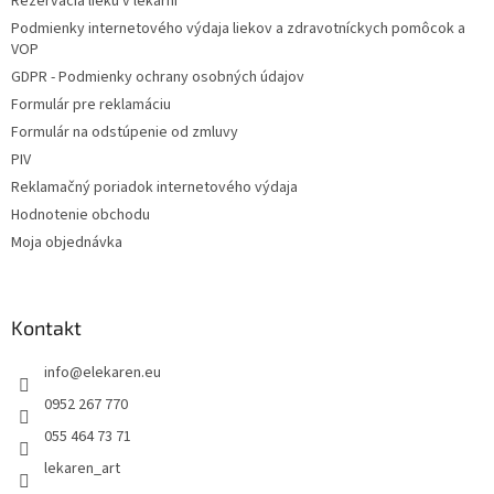
Rezervácia lieku v lekárni
i
Podmienky internetového výdaja liekov a zdravotníckych pomôcok a
e
VOP
GDPR - Podmienky ochrany osobných údajov
Formulár pre reklamáciu
Formulár na odstúpenie od zmluvy
PIV
Reklamačný poriadok internetového výdaja
Hodnotenie obchodu
Moja objednávka
Kontakt
info
@
elekaren.eu
0952 267 770
055 464 73 71
lekaren_art