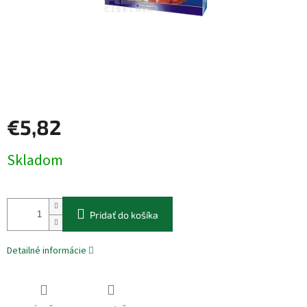
€5,82
Jednotková
Skladom
cena:
Pridať do košíka
Detailné informácie