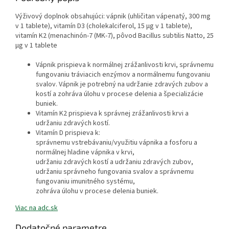
Výživový doplnok obsahujúci: vápnik (uhličitan vápenatý, 300 mg
v 1 tablete), vitamín D3 (cholekalciferol, 15 µg v 1 tablete),
vitamín K2 (menachinón-7 (MK-7), pôvod Bacillus subtilis Natto, 25
µg v 1 tablete
Vápnik prispieva k normálnej zrážanlivosti krvi, správnemu
fungovaniu tráviacich enzýmov a normálnemu fungovaniu
svalov. Vápnik je potrebný na udržanie zdravých zubov a
kostí a zohráva úlohu v procese delenia a špecializácie
buniek.
Vitamín K2 prispieva k správnej zrážanlivosti krvi a
udržaniu zdravých kostí.
Vitamín D prispieva k:
správnemu vstrebávaniu/využitiu vápnika a fosforu a
normálnej hladine vápnika v krvi,
udržaniu zdravých kostí a udržaniu zdravých zubov,
udržaniu správneho fungovania svalov a správnemu
fungovaniu imunitného systému,
zohráva úlohu v procese delenia buniek.
Viac na adc.sk
Dodatočné parametre