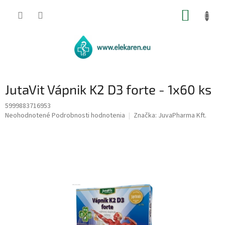
Prejsť
NÁKUP
na
obsah
KOŠÍK
JutaVit Vápnik K2 D3 forte - 1x60 ks
5999883716953
Priemerné
Neohodnotené
Podrobnosti hodnotenia
Značka:
JuvaPharma Kft.
hodnotenie
produktu
je
0,0
z
5
hviezdičiek.