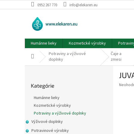
Prejsť
0952 267 770
info@elekaren.eu
na
obsah
Humánne lieky
Kozmetické výrobky
Potravin
Potraviny a výživové
Čaje a
Domov
doplnky
zmesi
B
JUV
o
Preskočiť
č
Priemer
Neohod
Kategórie
kategórie
n
hodnote
ý
produkt
Humánne lieky
p
je
Kozmetické výrobky
0,0
a
z
Potraviny a výživové doplnky
n
5
e
Výživové doplnky
hviezdič
l
Potravinové výrobky