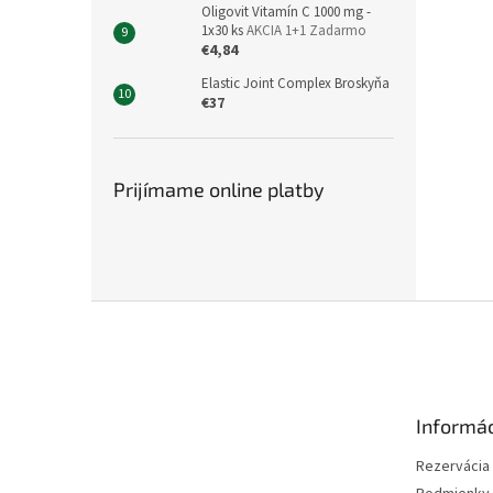
Oligovit Vitamín C 1000 mg -
1x30 ks
AKCIA 1+1 Zadarmo
€4,84
Elastic Joint Complex Broskyňa
€37
Prijímame online platby
Z
á
p
ä
t
Informác
i
e
Rezervácia l