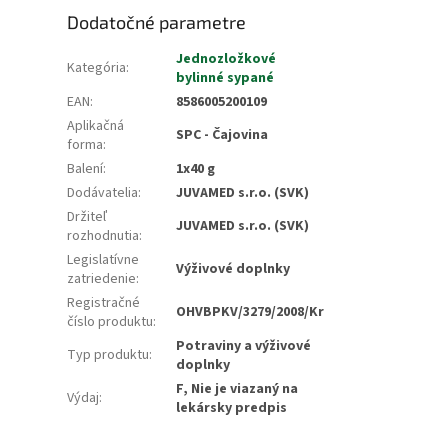
Dodatočné parametre
Jednozložkové
Kategória
:
bylinné sypané
EAN
:
8586005200109
Aplikačná
SPC - Čajovina
forma
:
Balení
:
1x40 g
Dodávatelia
:
JUVAMED s.r.o. (SVK)
Držiteľ
JUVAMED s.r.o. (SVK)
rozhodnutia
:
Legislatívne
Výživové doplnky
zatriedenie
:
Registračné
OHVBPKV/3279/2008/Kr
číslo produktu
:
Potraviny a výživové
Typ produktu
:
doplnky
F, Nie je viazaný na
Výdaj
:
lekársky predpis