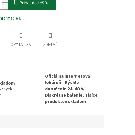
Pridať do košíka
informácie
OPÝTAŤ SA
ZDIEĽAŤ
Oficiálna internetová
lekáreň - Rýchle
skladom
doručenie 24–48 h,
avených
e
Diskrétne balenie, Tisíce
produktov skladom