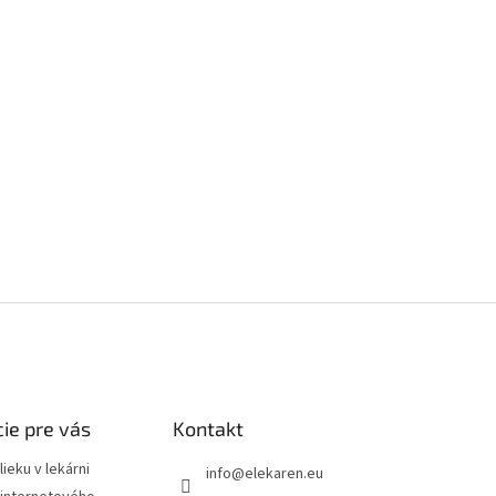
ie pre vás
Kontakt
ieku v lekárni
info
@
elekaren.eu