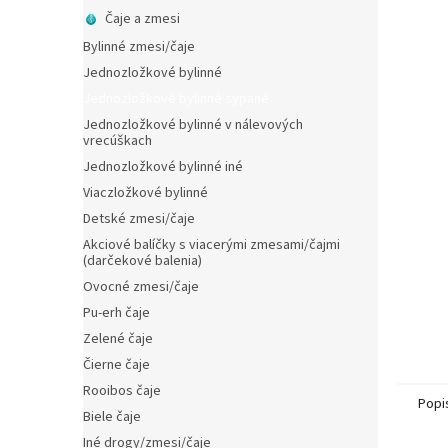
Čaje a zmesi
Bylinné zmesi/čaje
Jednozložkové bylinné
Jednozložkové bylinné sypané
Jednozložkové bylinné v nálevových
vrecúškach
Jednozložkové bylinné iné
Viaczložkové bylinné
Detské zmesi/čaje
Akciové balíčky s viacerými zmesami/čajmi
(darčekové balenia)
Ovocné zmesi/čaje
Pu-erh čaje
Zelené čaje
Čierne čaje
Rooibos čaje
Popi
Biele čaje
Iné drogy/zmesi/čaje