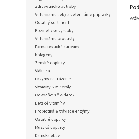
Pod
Zdravotnícke potreby
Veterinárne lieky a veterinárne prípravky
Výži
Ostatný sortiment
Kozmetické výrobky
Veterinárne produkty
Farmaceutické suroviny
Kolagény
Ženské doplnky
Vláknina
Enzýmy na trávenie
Vitamíny & minerály
Odvodňovač & detox
Detské vitamíny
Probiotiká & tráviace enzýmy
Ostatné doplnky
Mužské doplnky
Dámska obuv