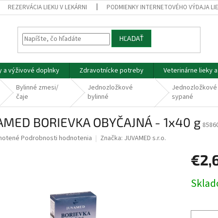
REZERVÁCIA LIEKU V LEKÁRNI
PODMIENKY INTERNETOVÉHO VÝDAJA LI
HĽADAŤ
y a výživové doplnky
Zdravotnícke potreby
Veterinárne lieky 
Bylinné zmesi/
Jednozložkové
Jednozložkové 
čaje
bylinné
sypané
AMED BORIEVKA OBYČAJNÁ - 1x40 g
8586
né
notené
Podrobnosti hodnotenia
Značka:
JUVAMED s.r.o.
nie
€2,
u
Jednotk
Skla
cena:
iek.