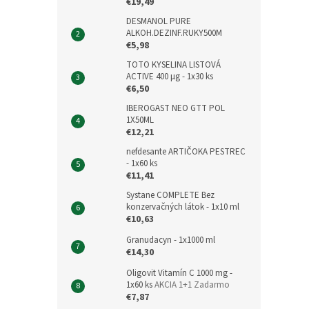
€19,49
DESMANOL PURE
ALKOH.DEZINF.RUKY500M
€5,98
TOTO KYSELINA LISTOVÁ
ACTIVE 400 μg - 1x30 ks
€6,50
IBEROGAST NEO GTT POL
1X50ML
€12,21
nefdesante ARTIČOKA PESTREC
- 1x60 ks
€11,41
Systane COMPLETE Bez
konzervačných látok - 1x10 ml
€10,63
Granudacyn - 1x1000 ml
€14,30
Oligovit Vitamín C 1000 mg -
1x60 ks
AKCIA 1+1 Zadarmo
€7,87