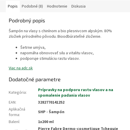
Popis
Podobné (8)
Hodnotenie
Diskusia
Podrobný popis
Šampón na vlasy s chinínom a bio plesnivcom alpským. 80%
zložiek prírodného pôvodu. Bioodbúrateľné zloženie.
Šetrne umýva,
napomáha obnovovať silu a vitalitu vlasov,
podporuje stimuláciu rastu vlasov.
Viac na adc.sk
Dodatočné parametre
Prípravky na podporu rastu vlasov a na
Kategória
:
spomalenie padania vlasov
EAN
:
3282770141252
Aplikačná
SHP - Šampón
forma
:
Balení
:
1x200 ml
Pierre Fabre Dermo-cosmetique Tchequie