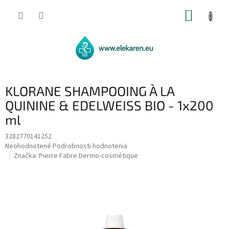
Prejsť
NÁKUP
na
obsah
KOŠÍK
KLORANE SHAMPOOING À LA
QUININE & EDELWEISS BIO - 1x200
ml
3282770141252
Priemerné
Neohodnotené
Podrobnosti hodnotenia
hodnotenie
Značka:
Pierre Fabre Dermo-cosmétique
produktu
je
0,0
z
5
hviezdičiek.