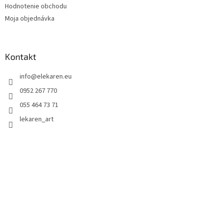
Hodnotenie obchodu
Moja objednávka
Kontakt
info
@
elekaren.eu
0952 267 770
055 464 73 71
lekaren_art