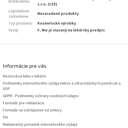
Dodávatelia
:
s.r.o. (CZE)
Legislatívne
Nezaradené produkty
zatriedenie
:
Typ produktu
:
Kozmetické výrobky
Výdaj
:
F, Nie je viazaný na lekársky predpis
Z
á
p
ä
Informácie pre vás
t
Rezervácia lieku v lekárni
i
Podmienky internetového výdaja liekov a zdravotníckych pomôcok a
e
VOP
GDPR - Podmienky ochrany osobných údajov
Formulár pre reklamáciu
Formulár na odstúpenie od zmluvy
PIV
Reklamačný poriadok internetového výdaja