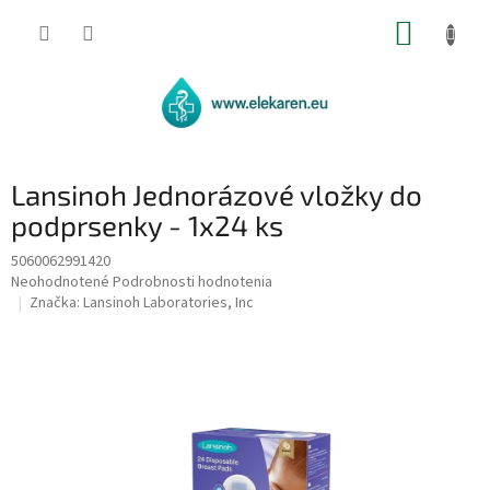
Prejsť
NÁKUP
na
obsah
KOŠÍK
Lansinoh Jednorázové vložky do
podprsenky - 1x24 ks
5060062991420
Priemerné
Neohodnotené
Podrobnosti hodnotenia
hodnotenie
Značka:
Lansinoh Laboratories, Inc
produktu
je
0,0
z
5
hviezdičiek.