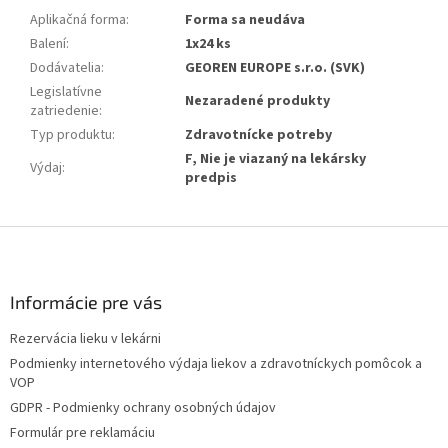
Aplikačná forma
:
Forma sa neudáva
Balení
:
1x24 ks
Dodávatelia
:
GEOREN EUROPE s.r.o. (SVK)
Legislatívne
Nezaradené produkty
zatriedenie
:
Typ produktu
:
Zdravotnícke potreby
F, Nie je viazaný na lekársky
Výdaj
:
predpis
Z
á
p
ä
Informácie pre vás
t
Rezervácia lieku v lekárni
i
Podmienky internetového výdaja liekov a zdravotníckych pomôcok a
e
VOP
GDPR - Podmienky ochrany osobných údajov
Formulár pre reklamáciu