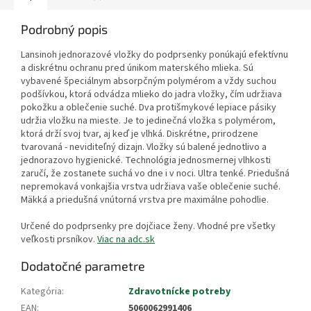
Podrobný popis
Lansinoh jednorazové vložky do podprsenky ponúkajú efektívnu
a diskrétnu ochranu pred únikom materského mlieka. Sú
vybavené špeciálnym absorpčným polymérom a vždy suchou
podšívkou, ktorá odvádza mlieko do jadra vložky, čím udržiava
pokožku a oblečenie suché. Dva protišmykové lepiace pásiky
udržia vložku na mieste. Je to jedinečná vložka s polymérom,
ktorá drží svoj tvar, aj keď je vlhká. Diskrétne, prirodzene
tvarovaná - neviditeľný dizajn. Vložky sú balené jednotlivo a
jednorazovo hygienické. Technológia jednosmernej vlhkosti
zaručí, že zostanete suchá vo dne i v noci. Ultra tenké. Priedušná
nepremokavá vonkajšia vrstva udržiava vaše oblečenie suché.
Mäkká a priedušná vnútorná vrstva pre maximálne pohodlie.
Určené do podprsenky pre dojčiace ženy. Vhodné pre všetky
veľkosti prsníkov.
Viac na adc.sk
Dodatočné parametre
Kategória
:
Zdravotnícke potreby
EAN
:
5060062991406