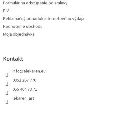
Formulár na odstúpenie od zmluvy
PIV
Reklamačný poriadok internetového výdaja
Hodnotenie obchodu
Moja objednávka
Kontakt
info
@
elekaren.eu
0952 267 770
055 464 73 71
lekaren_art