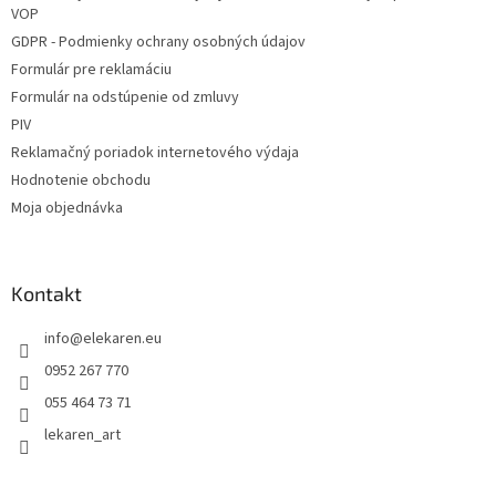
VOP
GDPR - Podmienky ochrany osobných údajov
Formulár pre reklamáciu
Formulár na odstúpenie od zmluvy
PIV
Reklamačný poriadok internetového výdaja
Hodnotenie obchodu
Moja objednávka
Kontakt
info
@
elekaren.eu
0952 267 770
055 464 73 71
lekaren_art