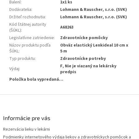
Balení
:
1x1 ks
Dodávatelia
:
Lohmann & Rauscher, s.r.o. (SVK)
Držiteľ rozhodnutia
:
Lohmann & Rauscher, s.r.o. (SVK)
Kód štátnej autority
A68263
(ŠÚKL)
:
Legislatívne zatriedenie
:
Zdravotnícke pomôcky
Názov produktu podľa
Obväz elastický Lenkideal 10 cm x
ŠÚKL
:
5 m
Typ produktu
:
Zdravotnícke potreby
F, Nie je viazaný na lekársky
Výdaj
:
predpis
Položka bola vypredaná…
Z
á
p
ä
Informácie pre vás
t
Rezervácia lieku v lekárni
i
Podmienky internetového výdaja liekov a zdravotníckych pomôcok a
e