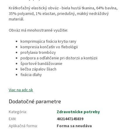
Krátkoťažný elastický obväz - biela hustá tkanina, 64% bavlna,
35% polyamid, 1% elastan, priedušný, mäkký nedráždivý
materiál.
Obväz má mnohostranné využitie:
komprimujúca fixácia krytia rany
kompresia končatín vo flebológii
profylaxia trombózy
podpora a odľahčenie pri distorzii a kontúzii
športové bandážovanie
liečba zápalov šliach
fixácia dlahy
Viac na adc.sk
Dodatočné parametre
Kategória
:
Zdravotnícke potreby
EAN
:
4021447145839
Aplikačná forma
:
Forma sa neudáva