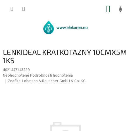
Prejsť
NÁKUP
na
obsah
KOŠÍK
LENKIDEAL KRATKOTAZNY 10CMX5M
1KS
4021447145839
Priemerné
Neohodnotené
Podrobnosti hodnotenia
hodnotenie
Značka:
Lohmann & Rauscher GmbH & Co. KG
produktu
je
0,0
z
5
hviezdičiek.