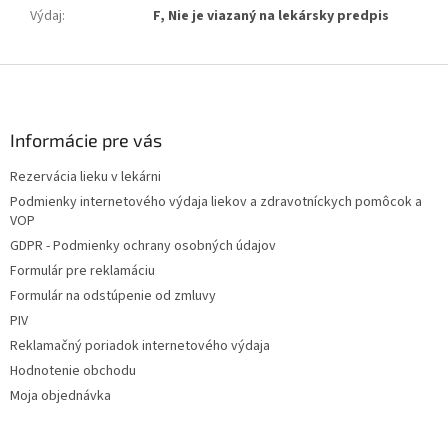
Výdaj
:
F, Nie je viazaný na lekársky predpis
Z
á
p
ä
Informácie pre vás
t
Rezervácia lieku v lekárni
i
Podmienky internetového výdaja liekov a zdravotníckych pomôcok a
e
VOP
GDPR - Podmienky ochrany osobných údajov
Formulár pre reklamáciu
Formulár na odstúpenie od zmluvy
PIV
Reklamačný poriadok internetového výdaja
Hodnotenie obchodu
Moja objednávka