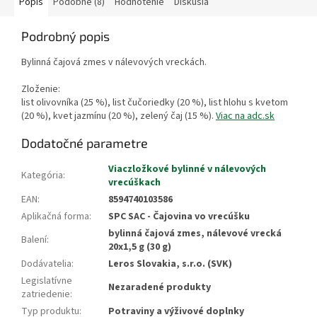
Popis
Podobné (8)
Hodnotenie
Diskusia
Podrobný popis
Bylinná čajová zmes v nálevových vreckách.
Zloženie:
list olivovníka (25 %), list čučoriedky (20 %), list hlohu s kvetom
(20 %), kvet jazmínu (20 %), zelený čaj (15 %).
Viac na adc.sk
Dodatočné parametre
Viaczložkové bylinné v nálevových
Kategória
:
vrecúškach
EAN
:
8594740103586
Aplikačná forma
:
SPC SAC - Čajovina vo vrecúšku
bylinná čajová zmes, nálevové vrecká
Balení
:
20x1,5 g (30 g)
Dodávatelia
:
Leros Slovakia, s.r.o. (SVK)
Legislatívne
Nezaradené produkty
zatriedenie
:
Typ produktu
:
Potraviny a výživové doplnky