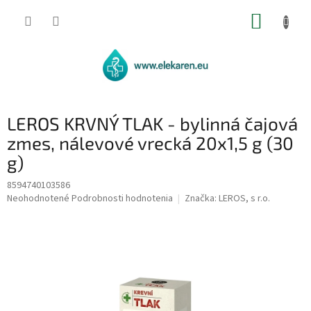
Prejsť
NÁKUP
na
obsah
KOŠÍK
LEROS KRVNÝ TLAK - bylinná čajová
zmes, nálevové vrecká 20x1,5 g (30
g)
8594740103586
Priemerné
Neohodnotené
Podrobnosti hodnotenia
Značka:
LEROS, s r.o.
hodnotenie
produktu
je
0,0
z
5
hviezdičiek.