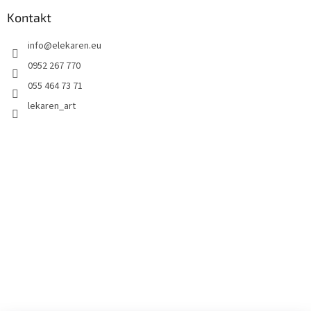
Kontakt
info
@
elekaren.eu
0952 267 770
055 464 73 71
lekaren_art