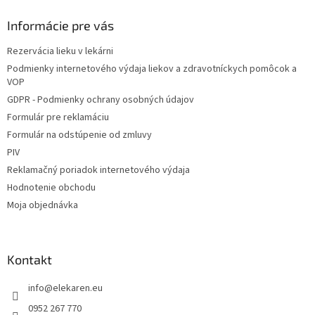
p
ä
Informácie pre vás
t
Rezervácia lieku v lekárni
i
Podmienky internetového výdaja liekov a zdravotníckych pomôcok a
e
VOP
GDPR - Podmienky ochrany osobných údajov
Formulár pre reklamáciu
Formulár na odstúpenie od zmluvy
PIV
Reklamačný poriadok internetového výdaja
Hodnotenie obchodu
Moja objednávka
Kontakt
info
@
elekaren.eu
0952 267 770