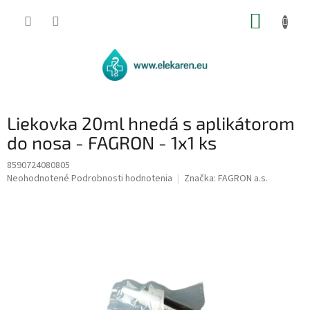
Prejsť
NÁKUP
na
obsah
KOŠÍK
Liekovka 20ml hnedá s aplikátorom
do nosa - FAGRON - 1x1 ks
8590724080805
Priemerné
Neohodnotené
Podrobnosti hodnotenia
Značka:
FAGRON a.s.
hodnotenie
produktu
je
0,0
z
5
hviezdičiek.