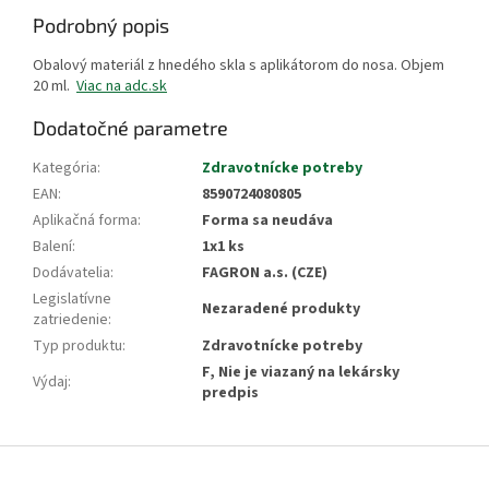
Podrobný popis
Obalový materiál z hnedého skla s aplikátorom do nosa. Objem
20 ml.
Viac na adc.sk
Dodatočné parametre
Kategória
:
Zdravotnícke potreby
EAN
:
8590724080805
Aplikačná forma
:
Forma sa neudáva
Balení
:
1x1 ks
Dodávatelia
:
FAGRON a.s. (CZE)
Legislatívne
Nezaradené produkty
zatriedenie
:
Typ produktu
:
Zdravotnícke potreby
F, Nie je viazaný na lekársky
Výdaj
:
predpis
Z
á