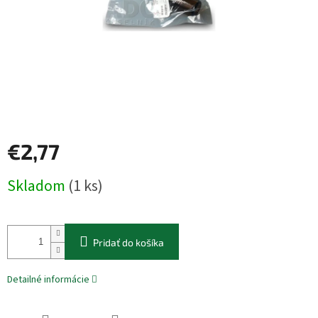
€2,77
Jednotková
Skladom
(1 ks)
cena:
Pridať do košíka
Detailné informácie