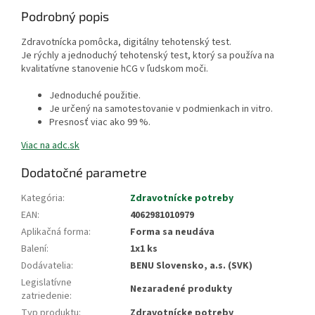
Podrobný popis
Zdravotnícka pomôcka, digitálny tehotenský test.
Je rýchly a jednoduchý tehotenský test, ktorý sa používa na
kvalitatívne stanovenie hCG v ľudskom moči.
Jednoduché použitie.
Je určený na samotestovanie v podmienkach in vitro.
Presnosť viac ako 99 %.
Viac na adc.sk
Dodatočné parametre
Kategória
:
Zdravotnícke potreby
EAN
:
4062981010979
Aplikačná forma
:
Forma sa neudáva
Balení
:
1x1 ks
Dodávatelia
:
BENU Slovensko, a.s. (SVK)
Legislatívne
Nezaradené produkty
zatriedenie
:
Typ produktu
:
Zdravotnícke potreby