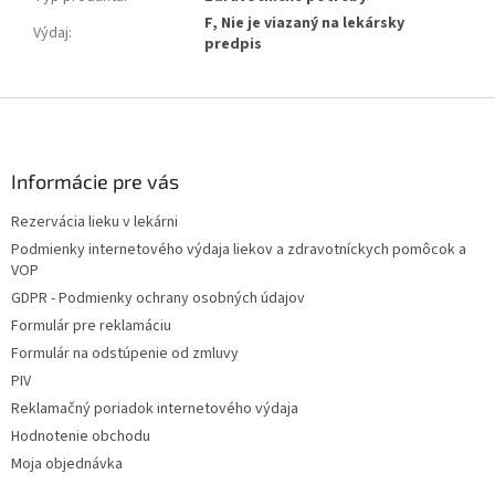
F, Nie je viazaný na lekársky
Výdaj
:
predpis
Z
á
p
ä
Informácie pre vás
t
Rezervácia lieku v lekárni
i
Podmienky internetového výdaja liekov a zdravotníckych pomôcok a
e
VOP
GDPR - Podmienky ochrany osobných údajov
Formulár pre reklamáciu
Formulár na odstúpenie od zmluvy
PIV
Reklamačný poriadok internetového výdaja
Hodnotenie obchodu
Moja objednávka