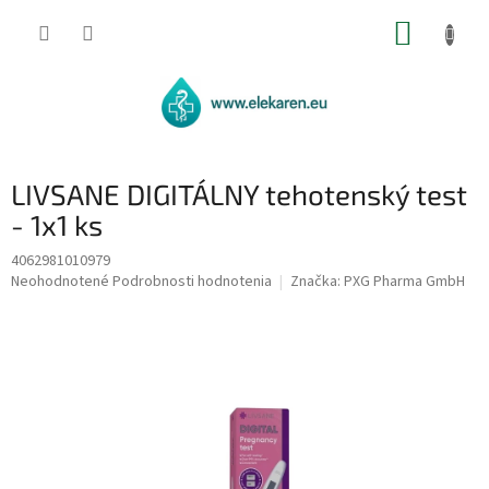
Prejsť
NÁKUP
na
obsah
KOŠÍK
LIVSANE DIGITÁLNY tehotenský test
- 1x1 ks
4062981010979
Priemerné
Neohodnotené
Podrobnosti hodnotenia
Značka:
PXG Pharma GmbH
hodnotenie
produktu
je
0,0
z
5
hviezdičiek.