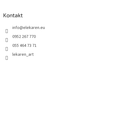
Kontakt
info
@
elekaren.eu
0952 267 770
055 464 73 71
lekaren_art