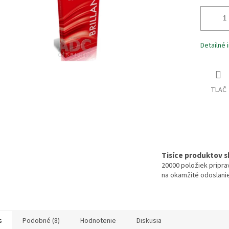
Detailné 
TLAČ
Tisíce produktov 
20000 položiek pripr
na okamžité odoslani
s
Podobné (8)
Hodnotenie
Diskusia