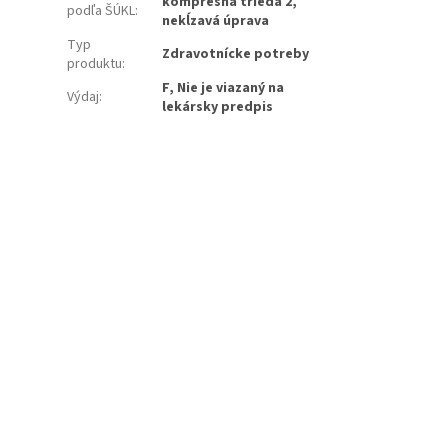
kompresná trieda 2,
podľa ŠÚKL
:
nekĺzavá úprava
Typ
Zdravotnícke potreby
produktu
:
F, Nie je viazaný na
Výdaj
:
lekársky predpis