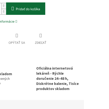
Pridať do košíka
informácie
OPÝTAŤ SA
ZDIEĽAŤ
Oficiálna internetová
lekáreň - Rýchle
skladom
doručenie 24–48 h,
avených
e
Diskrétne balenie, Tisíce
produktov skladom