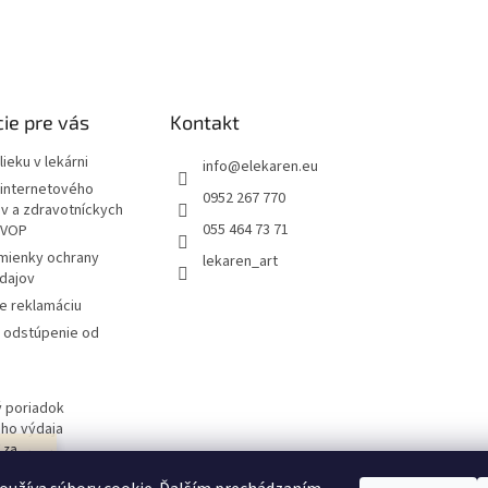
ie pre vás
Kontakt
ieku v lekárni
info
@
elekaren.eu
internetového
0952 267 770
ov a zdravotníckych
055 464 73 71
 VOP
mienky ochrany
lekaren_art
dajov
e reklamáciu
a odstúpenie od
 poriadok
ého výdaja
j za
 obchodu
návka