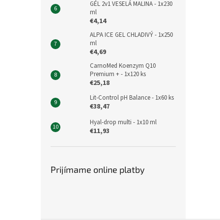
GÉL 2v1 VESELÁ MALINA - 1x230
ml
€4,14
ALPA ICE GEL CHLADIVÝ - 1x250
ml
€4,69
CarnoMed Koenzym Q10
Premium + - 1x120 ks
€25,18
Lit-Control pH Balance - 1x60 ks
€38,47
Hyal-drop multi - 1x10 ml
€11,93
Prijímame online platby