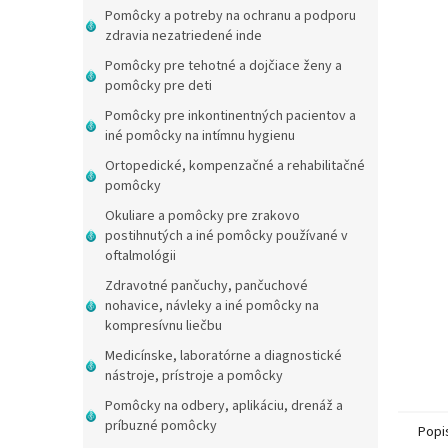
Pomôcky a potreby na ochranu a podporu
zdravia nezatriedené inde
Pomôcky pre tehotné a dojčiace ženy a
pomôcky pre deti
Pomôcky pre inkontinentných pacientov a
iné pomôcky na intímnu hygienu
Ortopedické, kompenzačné a rehabilitačné
pomôcky
Okuliare a pomôcky pre zrakovo
postihnutých a iné pomôcky používané v
oftalmológii
Zdravotné pančuchy, pančuchové
nohavice, návleky a iné pomôcky na
kompresívnu liečbu
Medicínske, laboratórne a diagnostické
nástroje, prístroje a pomôcky
Pomôcky na odbery, aplikáciu, drenáž a
príbuzné pomôcky
Popi