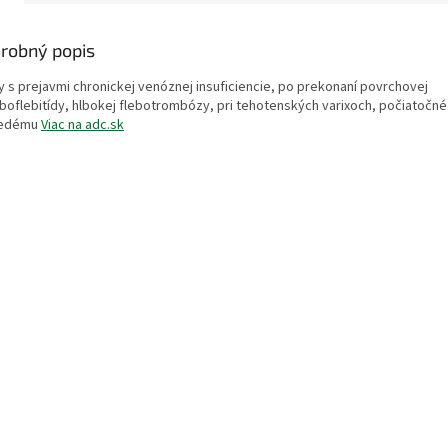
robný popis
xy s prejavmi chronickej venóznej insuficiencie, po prekonaní povrchovej
boflebitídy, hlbokej flebotrombózy, pri tehotenských varixoch, počiatočn
fedému
Viac na adc.sk