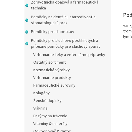
Zdravotnícka obalová a farmaceutická
technika
Pod
Pomôcky na dentálnu starostlivosť a
stomatologickú prax
vari
trom
Pomôcky pre diabetikov
lym
Pomôcky pre sluchovo postihnutých a
príbuzné pomôcky pre sluchový aparát
Veterinárne lieky a veterinárne prípravky
Ostatný sortiment
Kozmetické výrobky
Veterinárne produkty
Farmaceutické suroviny
Kolagény
Ženské doplnky
Vláknina
Enzýmy na trávenie
Vitamíny & minerály
Odvodňovač & detox