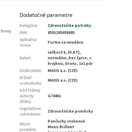
Dodatočné parametre
Kategória
:
Zdravotnícke potreby
é formy
EAN
:
8591285058685
Aplikačná
Forma sa neudáva
forma
:
veľkosť 6, (II.KT),
Balení
:
normálne, bez špice, s
krajkou, bronz, 1x1 pár
Dodávatelia
:
MAXIS a.s. (CZE)
Držiteľ
MAXIS a.s. (CZE)
rozhodnutia
:
Kód štátnej
autority
G74401
(ŠÚKL)
:
Legislatívne
Zdravotnícke pomôcky
zatriedenie
:
Pančuchy stehenné
Názov
Maxis Brillant
produktu