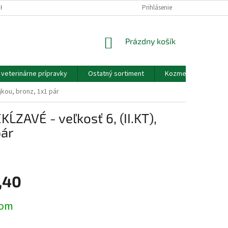
EKOV A ZDRAVOTNÍCKYCH POMÔCOK A VOP
Prihlásenie
GDPR - PODMIENKY OCHRANY
NÁKUPNÝ
Prázdny košík
KOŠÍK
a veterinárne prípravky
Ostatný sortiment
Kozmetické výrobky
kou, bronz, 1x1 pár
AVÉ - veľkosť 6, (II.KT),
pár
,40
ová
dom