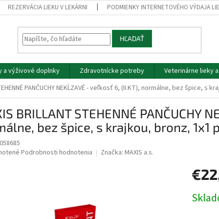
REZERVÁCIA LIEKU V LEKÁRNI
PODMIENKY INTERNETOVÉHO VÝDAJA LI
HĽADAŤ
y a výživové doplnky
Zdravotnícke potreby
Veterinárne lieky 
HENNÉ PANČUCHY NEKĹZAVÉ - veľkosť 6, (II.KT), normálne, bez špice, s kraj
IS BRILLANT STEHENNÉ PANČUCHY NEKĹZ
álne, bez špice, s krajkou, bronz, 1x1 
058685
né
notené
Podrobnosti hodnotenia
Značka:
MAXIS a.s.
nie
€22
u
Jednotk
Skla
cena:
iek.