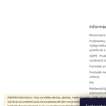
Z
á
p
ä
t
Informác
i
e
Rezervácia l
Podmienky 
výdaja liek
pomôcok a
GDPR - Pod
osobných ú
Formulár pr
Formulár n
zmluvy
PIV
Reklamačný
internetov
Dôležitá informácia : Ceny za všetky obväzy, plienky, náplaste,barle, vložky ale a
Hodnotenie
iný tovar sú uvedené za ks nie za balenie.Ak Vám nie je niečo jasné prosím
Moja objed