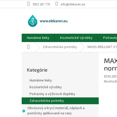
Prejsť
0952 267 770
info@elekaren.eu
na
obsah
Humánne lieky
Kozmetické výrobky
Potravin
Domov
Zdravotnícke potreby
MAXIS BRILLANT STE
B
MAX
o
Preskočiť
č
norm
Kategórie
kategórie
n
8591285
ý
Humánne lieky
Priemer
Neohod
p
hodnote
Kozmetické výrobky
a
produkt
Potraviny a výživové doplnky
n
je
e
Zdravotnícke potreby
0,0
z
l
Obväzový a krycí materiál, náplasti a
5
pomôcky aplikované na rany
hviezdič