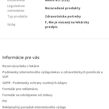
Dodávatelia
:
MAXIS a.s. (CZE)
Legislatívne
Nezaradené produkty
zatriedenie
:
Typ produktu
:
Zdravotnícke potreby
F, Nie je viazaný na lekársky
Výdaj
:
predpis
Z
á
p
ä
Informácie pre vás
t
Rezervácia lieku v lekárni
i
Podmienky internetového výdaja liekov a zdravotníckych pomôcok a
e
VOP
GDPR - Podmienky ochrany osobných údajov
Formulár pre reklamáciu
Formulár na odstúpenie od zmluvy
PIV
Reklamačný poriadok internetového výdaja