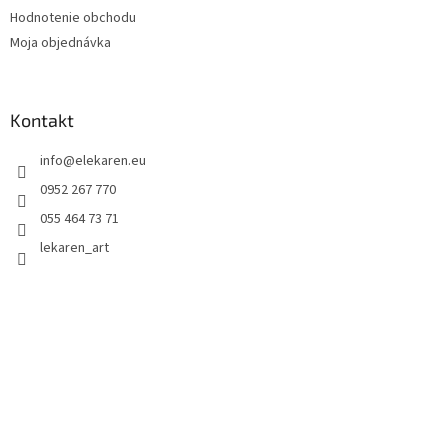
Hodnotenie obchodu
Moja objednávka
Kontakt
info
@
elekaren.eu
0952 267 770
055 464 73 71
lekaren_art