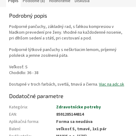
Popis
Podobné (8)
Hodnotenie
Diskusia
Podrobný popis
Podporné pančuchy, základný rad, s ľahkou kompresiou v
hladkom prevedení pre ženy. Vhodné na každodenné nosenie,
pri dlhšom sedení a státí, pri cestovaní a pod.
Podporné lýtkové pančuchy s neškrtiacim lemom, príjemný
pololesk a jemne zosilnená päta.
Veľkosť: S
Chodidlo: 36 - 38
Dostupné v troch farbách, svetlá, tmavá a čierna.
Viac na adc.sk
Dodatočné parametre
Kategória
:
Zdravotnícke potreby
EAN
:
8591285144814
Aplikačná forma
:
Forma sa neudáva
Balení
:
veľkosť S, tmavé, 1x1 pár