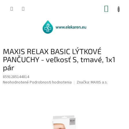
Prejsť
NÁKUP
na
obsah
KOŠÍK
MAXIS RELAX BASIC LÝTKOVÉ
PANČUCHY - veľkosť S, tmavé, 1x1
pár
8591285144814
Priemerné
Neohodnotené
Podrobnosti hodnotenia
Značka:
MAXIS a.s.
hodnotenie
produktu
je
0,0
z
5
hviezdičiek.