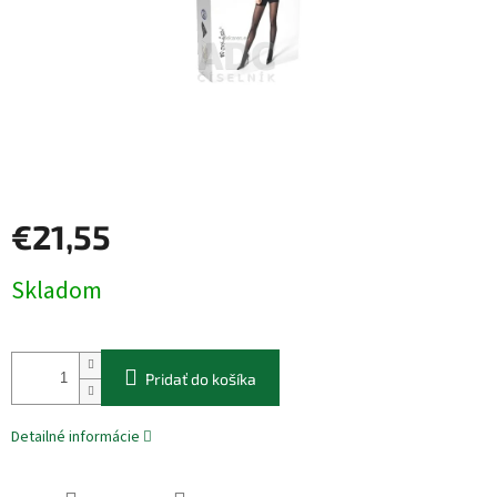
€21,55
Jednotková
Skladom
cena:
Pridať do košíka
Detailné informácie