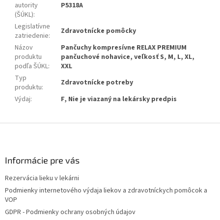
autority
P5318A
(ŠÚKL)
:
Legislatívne
Zdravotnícke pomôcky
zatriedenie
:
Názov
Pančuchy kompresívne RELAX PREMIUM
produktu
pančuchové nohavice, veľkosť S, M, L, XL,
podľa ŠÚKL
:
XXL
Typ
Zdravotnícke potreby
produktu
:
Výdaj
:
F, Nie je viazaný na lekársky predpis
Z
á
p
ä
Informácie pre vás
t
Rezervácia lieku v lekárni
i
Podmienky internetového výdaja liekov a zdravotníckych pomôcok a
e
VOP
GDPR - Podmienky ochrany osobných údajov