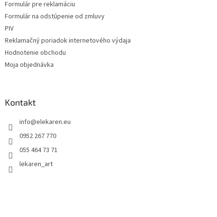
Formulár pre reklamáciu
Formulár na odstúpenie od zmluvy
PIV
Reklamačný poriadok internetového výdaja
Hodnotenie obchodu
Moja objednávka
Kontakt
info
@
elekaren.eu
0952 267 770
055 464 73 71
lekaren_art