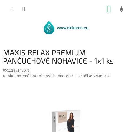
Prejsť
NÁKUP
na
obsah
KOŠÍK
MAXIS RELAX PREMIUM
PANČUCHOVÉ NOHAVICE - 1x1 ks
8591285143671
Priemerné
Neohodnotené
Podrobnosti hodnotenia
Značka:
MAXIS a.s.
hodnotenie
produktu
je
0,0
z
5
hviezdičiek.