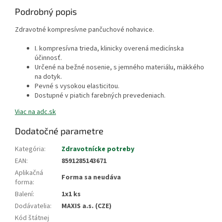
Podrobný popis
Zdravotné kompresívne pančuchové nohavice.
I. kompresívna trieda, klinicky overená medicínska
účinnosť.
Určené na bežné nosenie, s jemného materiálu, mäkkého
na dotyk.
Pevné s vysokou elasticitou.
Dostupné v piatich farebných prevedeniach.
Viac na adc.sk
Dodatočné parametre
Kategória
:
Zdravotnícke potreby
EAN
:
8591285143671
Aplikačná
Forma sa neudáva
forma
:
Balení
:
1x1 ks
Dodávatelia
:
MAXIS a.s. (CZE)
Kód štátnej