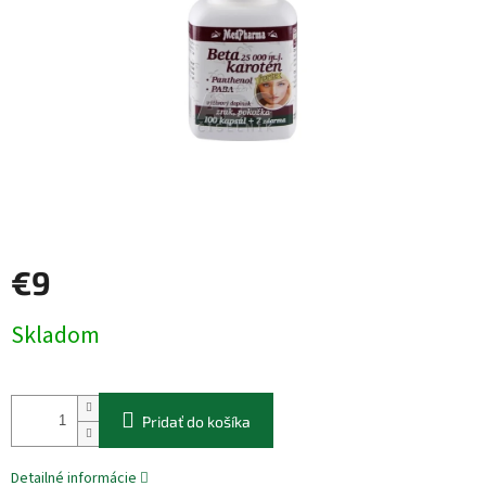
€9
Jednotková
Skladom
cena:
Pridať do košíka
Detailné informácie