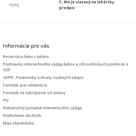
F, Nie je viazaný na lekársky
Výdaj
:
predpis
Z
á
p
ä
Informácie pre vás
t
Rezervácia lieku v lekárni
i
Podmienky internetového výdaja liekov a zdravotníckych pomôcok a
e
VOP
GDPR - Podmienky ochrany osobných údajov
Formulár pre reklamáciu
Formulár na odstúpenie od zmluvy
PIV
Reklamačný poriadok internetového výdaja
Hodnotenie obchodu
Moja objednávka