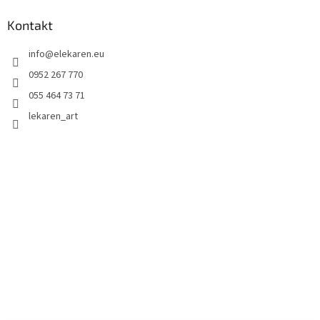
Kontakt
info
@
elekaren.eu
0952 267 770
055 464 73 71
lekaren_art