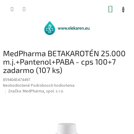
Prejsť
NÁKUP
na
obsah
KOŠÍK
MedPharma BETAKAROTÉN 25.000
m.j.+Pantenol+PABA - cps 100+7
zadarmo (107 ks)
8594045474497
Priemerné
Neohodnotené
Podrobnosti hodnotenia
hodnotenie
Značka:
MedPharma, spol. s r.o.
produktu
je
0,0
z
5
hviezdičiek.