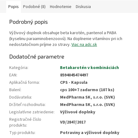
Popis
Podobné (8)
Hodnotenie
Diskusia
Podrobný popis
Výživový doplnok obsahuje beta karotén, pantenol a PABA
(kyselinu paraaminobenzoovú). Na doplnenie vitamínov pri ich
nedostatočnom príjme zo stravy.
Viac na adc.sk
Dodatočné parametre
Kategória
:
Betakarotén v kombináciách
EAN
:
8594045474497
Aplikačná forma
:
CPS - Kapsula
Balení
:
cps 100+7 zadarmo (107 ks)
Dodávatelia
:
MedPharma SK, s.r.o. (SVK)
Držiteľ rozhodnutia
:
MedPharma SK, s.r.o. (SVK)
Legislatívne zatriedenie
:
Výživové doplnky
Registračné číslo
VD/2847/2017
produktu
:
Typ produktu
:
Potraviny a výživové doplnky