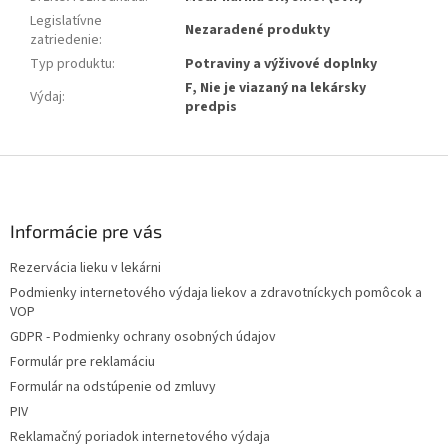
Legislatívne
Nezaradené produkty
zatriedenie
:
Typ produktu
:
Potraviny a výživové doplnky
F, Nie je viazaný na lekársky
Výdaj
:
predpis
Z
á
p
ä
Informácie pre vás
t
Rezervácia lieku v lekárni
i
Podmienky internetového výdaja liekov a zdravotníckych pomôcok a
e
VOP
GDPR - Podmienky ochrany osobných údajov
Formulár pre reklamáciu
Formulár na odstúpenie od zmluvy
PIV
Reklamačný poriadok internetového výdaja