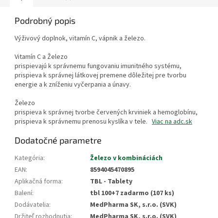
Podrobný popis
Výživový doplnok, vitamín C, vápnik a železo.
Vitamín C a Železo
prispievajú k správnemu fungovaniu imunitného systému,
prispieva k správnej látkovej premene dôležitej pre tvorbu
energie a k zníženiu vyčerpania a únavy.
Železo
prispieva k správnej tvorbe červených krviniek a hemoglobínu,
prispieva k správnemu prenosu kyslíka v tele.
Viac na adc.sk
Dodatočné parametre
Kategória
:
Železo v kombináciách
EAN
:
8594045470895
Aplikačná forma
:
TBL - Tablety
Balení
:
tbl 100+7 zadarmo (107 ks)
Dodávatelia
:
MedPharma SK, s.r.o. (SVK)
Držiteľ rozhodnutia
:
MedPharma SK, s.r.o. (SVK)