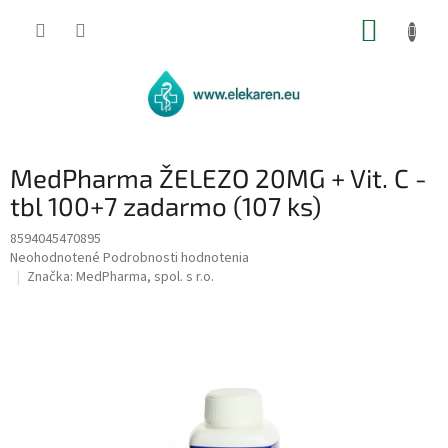
Prejsť
NÁKUP
na
obsah
KOŠÍK
MedPharma ŽELEZO 20MG + Vit. C -
tbl 100+7 zadarmo (107 ks)
8594045470895
Priemerné
Neohodnotené
Podrobnosti hodnotenia
hodnotenie
Značka:
MedPharma, spol. s r.o.
produktu
je
0,0
z
5
hviezdičiek.