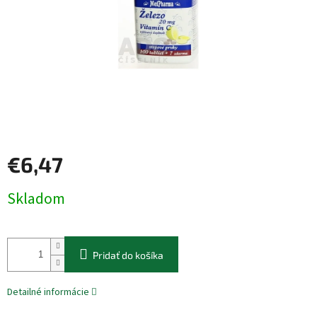
€6,47
Jednotková
Skladom
cena:
Pridať do košíka
Detailné informácie