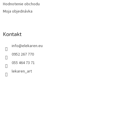
Hodnotenie obchodu
Moja objednávka
Kontakt
info
@
elekaren.eu
0952 267 770
055 464 73 71
lekaren_art