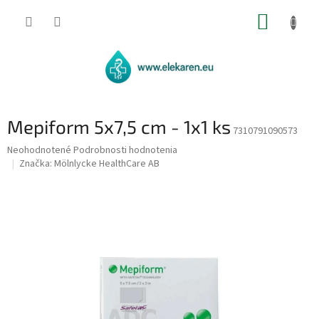
Prejsť
NÁKUP
na
obsah
KOŠÍK
Mepiform 5x7,5 cm - 1x1 ks
7310791090573
Priemerné
Neohodnotené
Podrobnosti hodnotenia
hodnotenie
Značka:
Mölnlycke HealthCare AB
produktu
je
0,0
z
5
hviezdičiek.