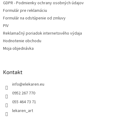
GDPR - Podmienky ochrany osobných údajov
Formulár pre reklamáciu
Formulár na odstúpenie od zmluvy
PIV
Reklamačný poriadok internetového výdaja
Hodnotenie obchodu
Moja objednávka
Kontakt
info
@
elekaren.eu
0952 267 770
055 464 73 71
lekaren_art