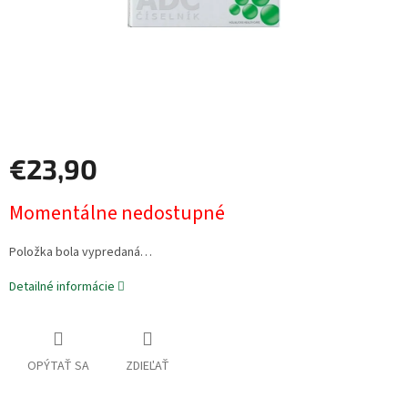
€23,90
Jednotková
Momentálne nedostupné
cena:
Položka bola vypredaná…
Detailné informácie
OPÝTAŤ SA
ZDIEĽAŤ