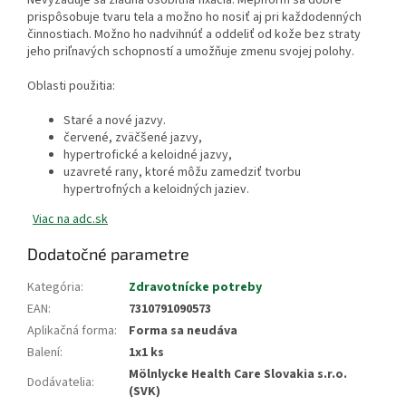
Nevyžaduje sa žiadna osobitná fixácia. Mepiform sa dobre
prispôsobuje tvaru tela a možno ho nosiť aj pri každodenných
činnostiach. Možno ho nadvihnúť a oddeliť od kože bez straty
jeho priľnavých schopností a umožňuje zmenu svojej polohy.
Oblasti použitia:
Staré a nové jazvy.
červené, zväčšené jazvy,
hypertrofické a keloidné jazvy,
uzavreté rany, ktoré môžu zamedziť tvorbu
hypertrofných a keloidných jaziev.
Viac na adc.sk
Dodatočné parametre
Kategória
:
Zdravotnícke potreby
EAN
:
7310791090573
Aplikačná forma
:
Forma sa neudáva
Balení
:
1x1 ks
Mölnlycke Health Care Slovakia s.r.o.
Dodávatelia
:
(SVK)