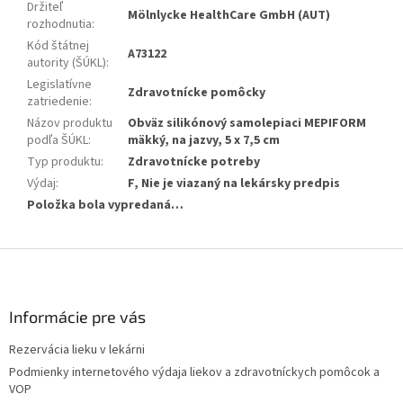
Držiteľ
Mölnlycke HealthCare GmbH (AUT)
rozhodnutia
:
Kód štátnej
A73122
autority (ŠÚKL)
:
Legislatívne
Zdravotnícke pomôcky
zatriedenie
:
Názov produktu
Obväz silikónový samolepiaci MEPIFORM
podľa ŠÚKL
:
mäkký, na jazvy, 5 x 7,5 cm
Typ produktu
:
Zdravotnícke potreby
Výdaj
:
F, Nie je viazaný na lekársky predpis
Položka bola vypredaná…
Z
á
p
ä
Informácie pre vás
t
Rezervácia lieku v lekárni
i
Podmienky internetového výdaja liekov a zdravotníckych pomôcok a
e
VOP