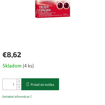
€8,62
Jednotková
Skladom
(4 ks)
cena:
Pridať do košíka
Detailné informácie