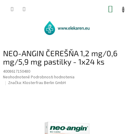
Prejsť
NÁKUP
na
obsah
KOŠÍK
NEO-ANGIN ČEREŠŇA 1,2 mg/0,6
mg/5,9 mg pastilky - 1x24 ks
4008617150480
Priemerné
Neohodnotené
Podrobnosti hodnotenia
hodnotenie
Značka:
Klosterfrau Berlin GmbH
produktu
je
0,0
z
5
hviezdičiek.