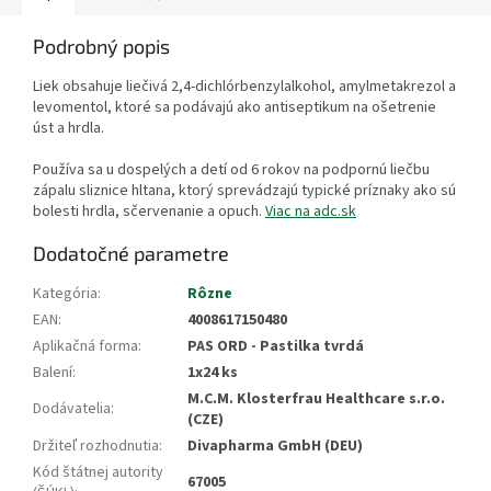
Podrobný popis
Liek obsahuje liečivá 2,4-dichlórbenzylalkohol, amylmetakrezol a
levomentol, ktoré sa podávajú ako antiseptikum na ošetrenie
úst a hrdla.
Používa sa u dospelých a detí od 6 rokov na podpornú liečbu
zápalu sliznice hltana, ktorý sprevádzajú typické príznaky ako sú
bolesti hrdla, sčervenanie a opuch.
Viac na adc.sk
Dodatočné parametre
Kategória
:
Rôzne
EAN
:
4008617150480
Aplikačná forma
:
PAS ORD - Pastilka tvrdá
Balení
:
1x24 ks
M.C.M. Klosterfrau Healthcare s.r.o.
Dodávatelia
:
(CZE)
Držiteľ rozhodnutia
:
Divapharma GmbH (DEU)
Kód štátnej autority
67005