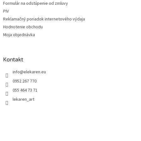
Formulár na odstúpenie od zmluvy
PIV
Reklamačný poriadok internetového výdaja
Hodnotenie obchodu
Moja objednávka
Kontakt
info
@
elekaren.eu
0952 267 770
055 464 73 71
lekaren_art