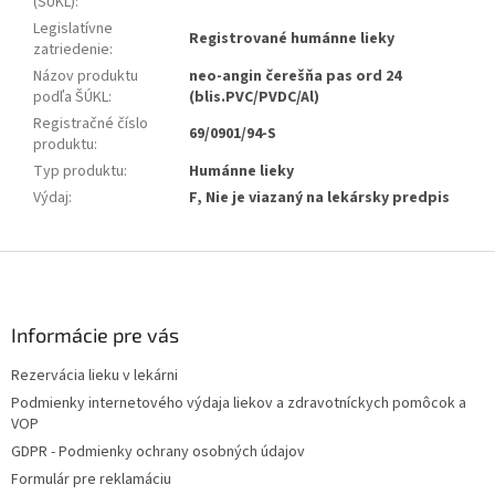
(ŠÚKL)
:
Legislatívne
Registrované humánne lieky
zatriedenie
:
Názov produktu
neo-angin čerešňa pas ord 24
podľa ŠÚKL
:
(blis.PVC/PVDC/Al)
Registračné číslo
69/0901/94-S
produktu
:
Typ produktu
:
Humánne lieky
Výdaj
:
F, Nie je viazaný na lekársky predpis
Z
á
p
ä
Informácie pre vás
t
Rezervácia lieku v lekárni
i
Podmienky internetového výdaja liekov a zdravotníckych pomôcok a
e
VOP
GDPR - Podmienky ochrany osobných údajov
Formulár pre reklamáciu