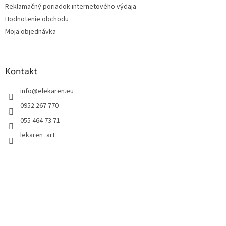
Reklamačný poriadok internetového výdaja
Hodnotenie obchodu
Moja objednávka
Kontakt
info
@
elekaren.eu
0952 267 770
055 464 73 71
lekaren_art