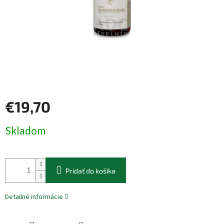
€19,70
Jednotková
Skladom
cena:
Pridať do košíka
Detailné informácie