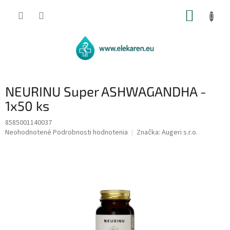
Prejsť
NÁKUP
na
obsah
KOŠÍK
NEURINU Super ASHWAGANDHA -
1x50 ks
8585001140037
Priemerné
Neohodnotené
Podrobnosti hodnotenia
Značka:
Augeri s.r.o.
hodnotenie
produktu
je
0,0
z
5
hviezdičiek.