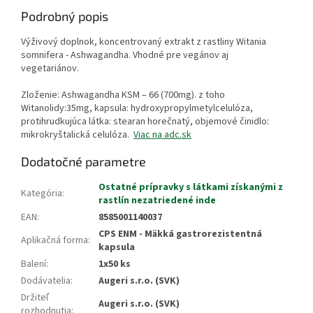
Podrobný popis
Výživový doplnok, koncentrovaný extrakt z rastliny Witania
somnifera - Ashwagandha. Vhodné pre vegánov aj
vegetariánov.
Zloženie: Ashwagandha KSM – 66 (700mg). z toho
Witanolidy:35mg, kapsula: hydroxypropylmetylcelulóza,
protihrudkujúca látka: stearan horečnatý, objemové činidlo:
mikrokryštalická celulóza.
Viac na adc.sk
Dodatočné parametre
Ostatné prípravky s látkami získanými z
Kategória
:
rastlín nezatriedené inde
EAN
:
8585001140037
CPS ENM - Mäkká gastrorezistentná
Aplikačná forma
:
kapsula
Balení
:
1x50 ks
Dodávatelia
:
Augeri s.r.o. (SVK)
Držiteľ
Augeri s.r.o. (SVK)
rozhodnutia
: