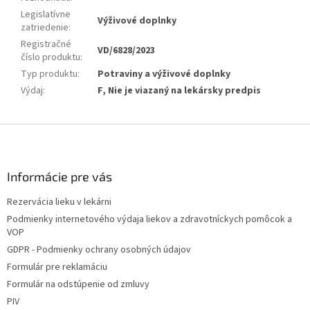
Legislatívne
Výživové doplnky
zatriedenie
:
Registračné
VD/6828/2023
číslo produktu
:
Typ produktu
:
Potraviny a výživové doplnky
Výdaj
:
F, Nie je viazaný na lekársky predpis
Z
á
p
ä
Informácie pre vás
t
Rezervácia lieku v lekárni
i
Podmienky internetového výdaja liekov a zdravotníckych pomôcok a
e
VOP
GDPR - Podmienky ochrany osobných údajov
Formulár pre reklamáciu
Formulár na odstúpenie od zmluvy
PIV