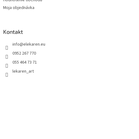
Hodnotenie obchodu
Moja objednávka
Kontakt
info
@
elekaren.eu
0952 267 770
055 464 73 71
lekaren_art