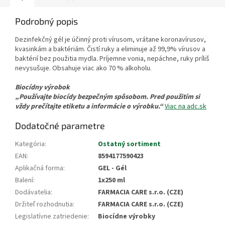
Podrobný popis
Dezinfekčný gél je účinný proti vírusom, vrátane koronavírusov,
kvasinkám a baktériám. Čistí ruky a eliminuje až 99,9% vírusov a
baktérií bez použitia mydla. Príjemne vonia, nepáchne, ruky príliš
nevysušuje. Obsahuje viac ako 70 % alkoholu.
Biocídny výrobok
„Používajte biocídy bezpečným spôsobom. Pred použitím si
vždy prečítajte etiketu a informácie o výrobku.“
Viac na adc.sk
Dodatočné parametre
Kategória
:
Ostatný sortiment
EAN
:
8594177590423
Aplikačná forma
:
GEL - Gél
Balení
:
1x250 ml
Dodávatelia
:
FARMACIA CARE s.r.o. (CZE)
Držiteľ rozhodnutia
:
FARMACIA CARE s.r.o. (CZE)
Legislatívne zatriedenie
:
Biocídne výrobky