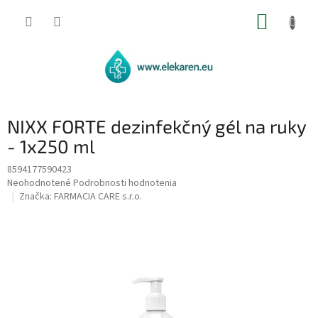
Prejsť
NÁKUP
na
obsah
KOŠÍK
NIXX FORTE dezinfekčný gél na ruky
- 1x250 ml
8594177590423
Priemerné
Neohodnotené
Podrobnosti hodnotenia
hodnotenie
Značka:
FARMACIA CARE s.r.o.
produktu
je
0,0
z
5
hviezdičiek.