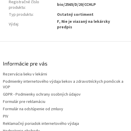
Registračné číslo
bio/2565/D/20/CCHLP
produktu
:
Typ produktu
:
Ostatný sortiment
F, Nie je viazaný na lekársky
Výdaj
:
predpis
Z
á
p
ä
Informácie pre vás
t
Rezervácia lieku v lekárni
i
Podmienky internetového výdaja liekov a zdravotníckych pomôcok a
e
VOP
GDPR - Podmienky ochrany osobných údajov
Formulár pre reklamáciu
Formulár na odstúpenie od zmluvy
PIV
Reklamačný poriadok internetového výdaja