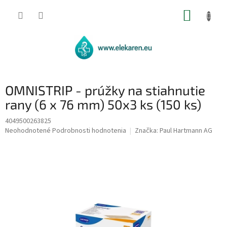
Prejsť
NÁKUP
na
obsah
KOŠÍK
OMNISTRIP - prúžky na stiahnutie
rany (6 x 76 mm) 50x3 ks (150 ks)
4049500263825
Priemerné
Neohodnotené
Podrobnosti hodnotenia
Značka:
Paul Hartmann AG
hodnotenie
produktu
je
0,0
z
5
hviezdičiek.