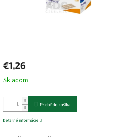
€1,26
Jednotková
Skladom
cena:
Pridať do košíka
Detailné informácie