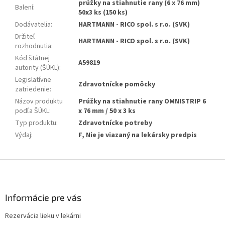
prúžky na stiahnutie rany (6 x 76 mm)
Balení
:
50x3 ks (150 ks)
Dodávatelia
:
HARTMANN - RICO spol. s r.o. (SVK)
Držiteľ
HARTMANN - RICO spol. s r.o. (SVK)
rozhodnutia
:
Kód štátnej
A59819
autority (ŠÚKL)
:
Legislatívne
Zdravotnícke pomôcky
zatriedenie
:
Názov produktu
Prúžky na stiahnutie rany OMNISTRIP 6
podľa ŠÚKL
:
x 76 mm / 50 x 3 ks
Typ produktu
:
Zdravotnícke potreby
Výdaj
:
F, Nie je viazaný na lekársky predpis
Z
á
p
ä
Informácie pre vás
t
Rezervácia lieku v lekárni
i