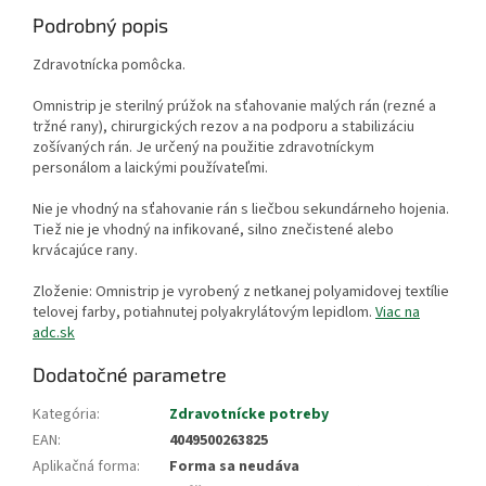
Podrobný popis
Zdravotnícka pomôcka.
Omnistrip je sterilný prúžok na sťahovanie malých rán (rezné a
tržné rany), chirurgických rezov a na podporu a stabilizáciu
zošívaných rán. Je určený na použitie zdravotníckym
personálom a laickými používateľmi.
Nie je vhodný na sťahovanie rán s liečbou sekundárneho hojenia.
Tiež nie je vhodný na infikované, silno znečistené alebo
krvácajúce rany.
Zloženie: Omnistrip je vyrobený z netkanej polyamidovej textílie
telovej farby, potiahnutej polyakrylátovým lepidlom.
Viac na
adc.sk
Dodatočné parametre
Kategória
:
Zdravotnícke potreby
EAN
:
4049500263825
Aplikačná forma
:
Forma sa neudáva