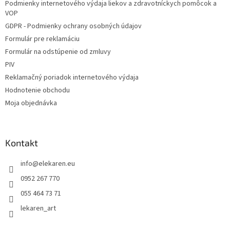
Podmienky internetového výdaja liekov a zdravotníckych pomôcok a
e
VOP
GDPR - Podmienky ochrany osobných údajov
Formulár pre reklamáciu
Formulár na odstúpenie od zmluvy
PIV
Reklamačný poriadok internetového výdaja
Hodnotenie obchodu
Moja objednávka
Kontakt
info
@
elekaren.eu
0952 267 770
055 464 73 71
lekaren_art