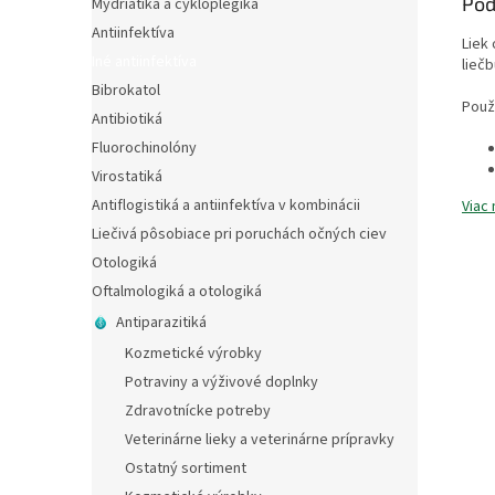
Pod
Mydriatiká a cykloplegiká
Antiinfektíva
Liek
Iné antiinfektíva
lieč
Bibrokatol
Použí
Antibiotiká
Fluorochinolóny
Virostatiká
Antiflogistiká a antiinfektíva v kombinácii
Viac 
Liečivá pôsobiace pri poruchách očných ciev
Otologiká
Oftalmologiká a otologiká
Antiparazitiká
Kozmetické výrobky
Potraviny a výživové doplnky
Zdravotnícke potreby
Veterinárne lieky a veterinárne prípravky
Ostatný sortiment