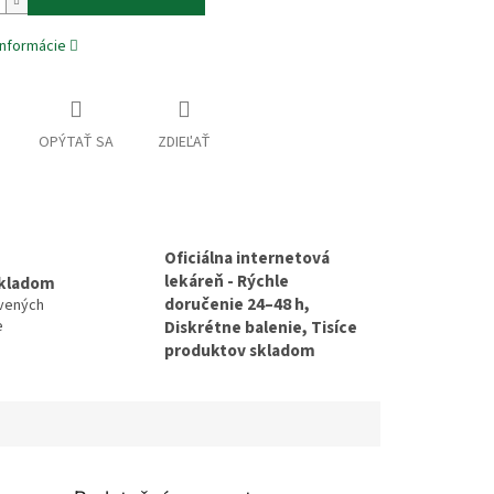
informácie
OPÝTAŤ SA
ZDIEĽAŤ
Oficiálna internetová
lekáreň - Rýchle
skladom
doručenie 24–48 h,
avených
e
Diskrétne balenie, Tisíce
produktov skladom