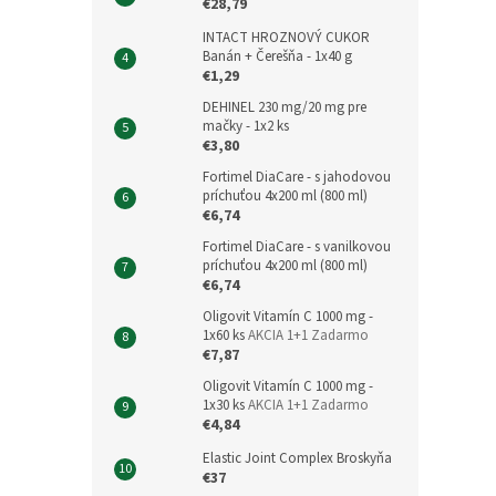
€28,79
INTACT HROZNOVÝ CUKOR
Banán + Čerešňa - 1x40 g
€1,29
DEHINEL 230 mg/20 mg pre
mačky - 1x2 ks
€3,80
Fortimel DiaCare - s jahodovou
príchuťou 4x200 ml (800 ml)
€6,74
Fortimel DiaCare - s vanilkovou
príchuťou 4x200 ml (800 ml)
€6,74
Oligovit Vitamín C 1000 mg -
1x60 ks
AKCIA 1+1 Zadarmo
€7,87
Oligovit Vitamín C 1000 mg -
1x30 ks
AKCIA 1+1 Zadarmo
€4,84
Elastic Joint Complex Broskyňa
€37