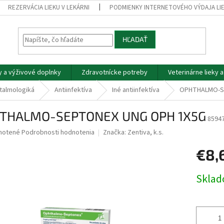
REZERVÁCIA LIEKU V LEKÁRNI
PODMIENKY INTERNETOVÉHO VÝDAJA LI
HĽADAŤ
y a výživové doplnky
Zdravotnícke potreby
Veterinárne lieky 
talmologiká
Antiinfektíva
Iné antiinfektíva
OPHTHALMO-S
THALMO-SEPTONEX UNG OPH 1X5G
8594
né
notené
Podrobnosti hodnotenia
Značka:
Zentiva, k.s.
nie
€8,
u
Jednotk
Skla
cena:
iek.