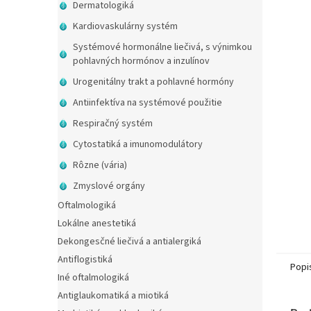
Dermatologiká
Kardiovaskulárny systém
Systémové hormonálne liečivá, s výnimkou
pohlavných hormónov a inzulínov
Urogenitálny trakt a pohlavné hormóny
Antiinfektíva na systémové použitie
Respiračný systém
Cytostatiká a imunomodulátory
Rôzne (vária)
Zmyslové orgány
Oftalmologiká
Lokálne anestetiká
Dekongesčné liečivá a antialergiká
Antiflogistiká
Popi
Iné oftalmologiká
Antiglaukomatiká a miotiká