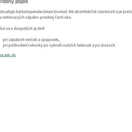
robný popis
 obsahuje karbetopendecínium-bromid. Má dezinfekčné vlastnosti a je pret
bu nehnisavých zápalov prednej časti oka.
va sa u dospelých aj detí:
pri zápaloch viečok a spojoviek,
pri poškodení rohovky po vybratí cudzích teliesok a po úrazoch.
na adc.sk