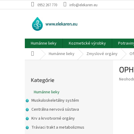
Prejsť
0952 267 770
info@elekaren.eu
na
obsah
Humánne lieky
Kozmetické výrobky
Potravin
Domov
Humánne lieky
Zmyslové orgány
Of
B
OPH
o
Preskočiť
č
Priemer
Neohod
Kategórie
kategórie
n
hodnote
ý
produkt
Humánne lieky
p
je
Muskuloskeletálny systém
0,0
a
z
n
Centrálna nervová sústava
5
e
Krv a krvotvorné orgány
hviezdič
l
Tráviaci trakt a metabolizmus