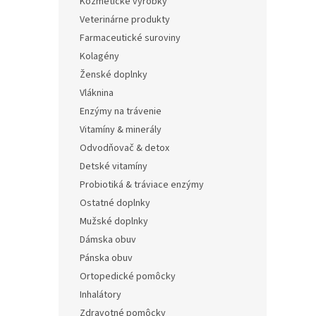
Kozmetické výrobky
Veterinárne produkty
Farmaceutické suroviny
Kolagény
Ženské doplnky
Vláknina
Enzýmy na trávenie
Vitamíny & minerály
Odvodňovač & detox
Detské vitamíny
Probiotiká & tráviace enzýmy
Ostatné doplnky
Mužské doplnky
Dámska obuv
Pánska obuv
Ortopedické pomôcky
Inhalátory
Zdravotné pomôcky