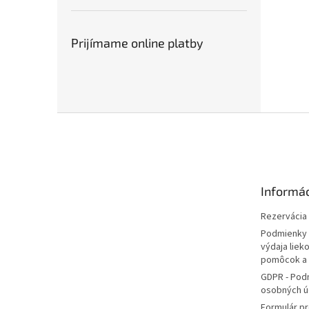
Prijímame online platby
Z
á
p
ä
t
Informác
i
e
Rezervácia l
Podmienky 
výdaja liek
pomôcok a
GDPR - Pod
osobných ú
Formulár pr