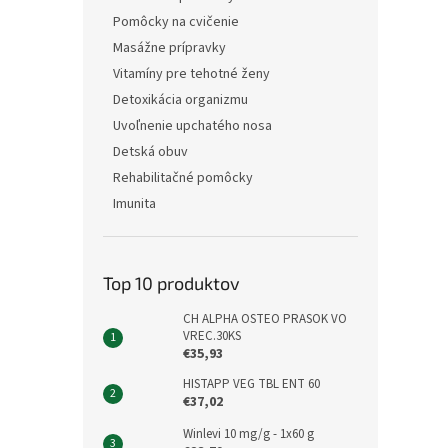
Pomôcky na cvičenie
Masážne prípravky
Vitamíny pre tehotné ženy
Detoxikácia organizmu
Uvoľnenie upchatého nosa
Detská obuv
Rehabilitačné pomôcky
Imunita
Top 10 produktov
CH ALPHA OSTEO PRASOK VO
VREC.30KS
€35,93
HISTAPP VEG TBL ENT 60
€37,02
Winlevi 10 mg/g - 1x60 g