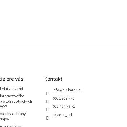
ie pre vás
Kontakt
ieku v lekárni
info
@
elekaren.eu
internetového
0952 267 770
ov a zdravotníckych
055 464 73 71
 VOP
mienky ochrany
lekaren_art
dajov
e reklamáciu