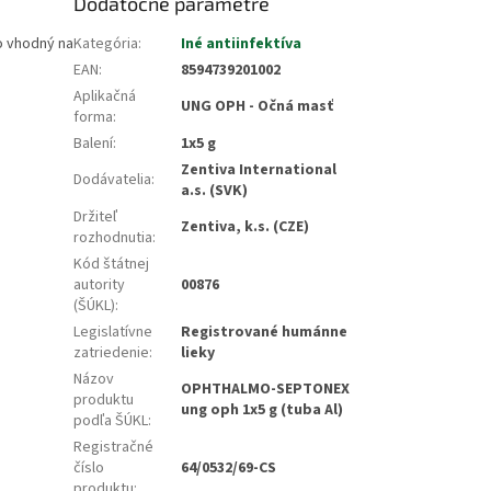
Dodatočné parametre
o vhodný na
Kategória
:
Iné antiinfektíva
EAN
:
8594739201002
Aplikačná
UNG OPH - Očná masť
forma
:
Balení
:
1x5 g
Zentiva International
Dodávatelia
:
a.s. (SVK)
Držiteľ
Zentiva, k.s. (CZE)
rozhodnutia
:
Kód štátnej
autority
00876
(ŠÚKL)
:
Legislatívne
Registrované humánne
zatriedenie
:
lieky
Názov
OPHTHALMO-SEPTONEX
produktu
ung oph 1x5 g (tuba Al)
podľa ŠÚKL
:
Registračné
číslo
64/0532/69-CS
produktu
: