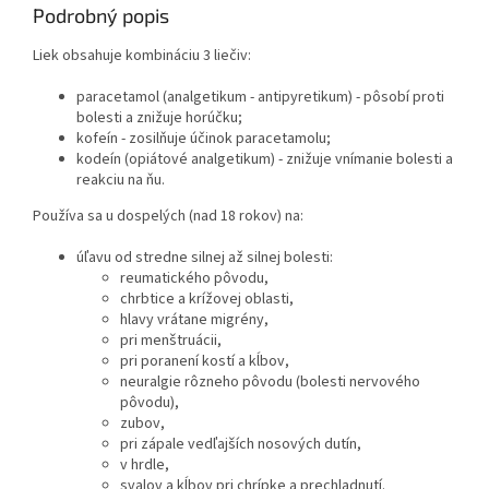
Podrobný popis
Liek obsahuje kombináciu 3 liečiv:
paracetamol (analgetikum - antipyretikum) - pôsobí proti
bolesti a znižuje horúčku;
kofeín - zosilňuje účinok paracetamolu;
kodeín (opiátové analgetikum) - znižuje vnímanie bolesti a
reakciu na ňu.
Používa sa u dospelých (nad 18 rokov) na:
úľavu od stredne silnej až silnej bolesti:
reumatického pôvodu,
chrbtice a krížovej oblasti,
hlavy vrátane migrény,
pri menštruácii,
pri poranení kostí a kĺbov,
neuralgie rôzneho pôvodu (bolesti nervového
pôvodu),
zubov,
pri zápale vedľajších nosových dutín,
v hrdle,
svalov a kĺbov pri chrípke a prechladnutí.