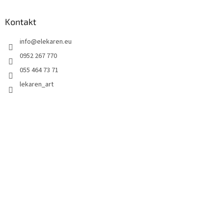
Kontakt
info
@
elekaren.eu
0952 267 770
055 464 73 71
lekaren_art