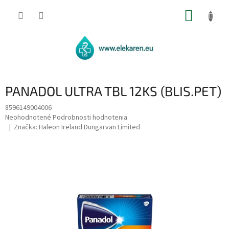
Prejsť
NÁKUP
na
obsah
KOŠÍK
PANADOL ULTRA TBL 12KS (BLIS.PET)
8596149004006
Priemerné
Neohodnotené
Podrobnosti hodnotenia
hodnotenie
Značka:
Haleon Ireland Dungarvan Limited
produktu
je
0,0
z
5
hviezdičiek.