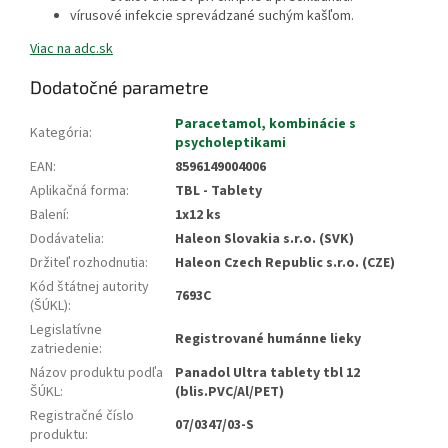
vírusové infekcie sprevádzané suchým kašľom.
Viac na adc.sk
Dodatočné parametre
Paracetamol, kombinácie s
Kategória
:
psycholeptikami
EAN
:
8596149004006
Aplikačná forma
:
TBL - Tablety
Balení
:
1x12 ks
Dodávatelia
:
Haleon Slovakia s.r.o. (SVK)
Držiteľ rozhodnutia
:
Haleon Czech Republic s.r.o. (CZE)
Kód štátnej autority
7693C
(ŠÚKL)
:
Legislatívne
Registrované humánne lieky
zatriedenie
:
Názov produktu podľa
Panadol Ultra tablety tbl 12
ŠÚKL
:
(blis.PVC/Al/PET)
Registračné číslo
07/0347/03-S
produktu
: