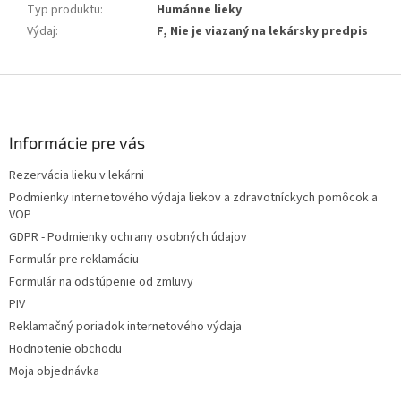
Typ produktu
:
Humánne lieky
Výdaj
:
F, Nie je viazaný na lekársky predpis
Z
á
p
ä
Informácie pre vás
t
Rezervácia lieku v lekárni
i
Podmienky internetového výdaja liekov a zdravotníckych pomôcok a
e
VOP
GDPR - Podmienky ochrany osobných údajov
Formulár pre reklamáciu
Formulár na odstúpenie od zmluvy
PIV
Reklamačný poriadok internetového výdaja
Hodnotenie obchodu
Moja objednávka