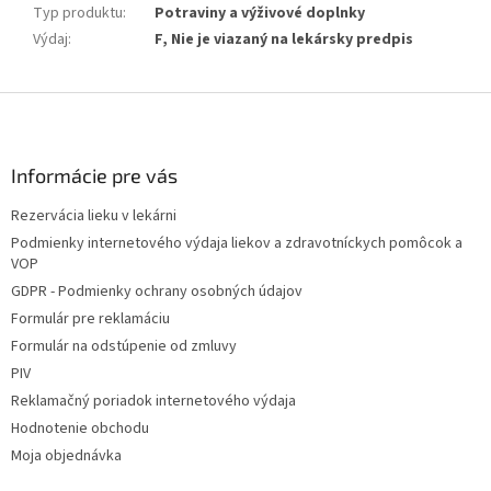
Typ produktu
:
Potraviny a výživové doplnky
Výdaj
:
F, Nie je viazaný na lekársky predpis
Z
á
p
ä
Informácie pre vás
t
Rezervácia lieku v lekárni
i
Podmienky internetového výdaja liekov a zdravotníckych pomôcok a
e
VOP
GDPR - Podmienky ochrany osobných údajov
Formulár pre reklamáciu
Formulár na odstúpenie od zmluvy
PIV
Reklamačný poriadok internetového výdaja
Hodnotenie obchodu
Moja objednávka