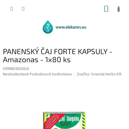
Prejsť
NÁKUP
na
obsah
KOŠÍK
PANENSKÝ ČAJ FORTE KAPSULY -
Amazonas - 1x80 ks
5999883802618
Priemerné
Neohodnotené
Podrobnosti hodnotenia
Značka:
Oriental Herbs Kft.
hodnotenie
produktu
je
0,0
z
5
hviezdičiek.