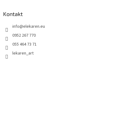
Kontakt
info
@
elekaren.eu
0952 267 770
055 464 73 71
lekaren_art