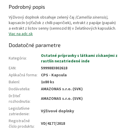
Podrobný popis
Výživový doplnok obsahuje zelený čaj
(Camellia sinensis)
,
kapsaicín (výťažok z chilli papričiek), extrakt z papáje (papaín)
a extrakt z listov senny (sennozid B) v želatínových kapsulách.
Viac na adc.sk
Dodatočné parametre
Ostatné prípravky s látkami získanými z
Kategória
:
rastlín nezatriedené inde
EAN
:
5999883802618
Aplikačná forma
:
CPS - Kapsula
Balení
:
1x80 ks
Dodávatelia
:
AMAZONAS s.r.o. (SVK)
Držiteľ
AMAZONAS s.r.o. (SVK)
rozhodnutia
:
Legislatívne
Výživové doplnky
zatriedenie
:
Registračné
VD/4177/2018
číslo produktu
: