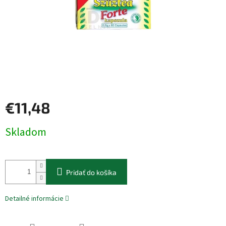
€11,48
Jednotková
Skladom
cena:
Pridať do košíka
Detailné informácie