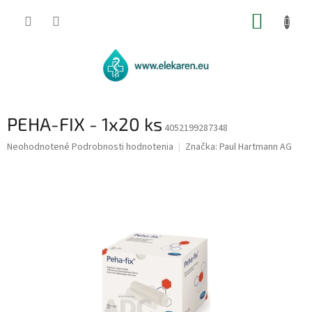
Prejsť
NÁKUP
na
obsah
KOŠÍK
PEHA-FIX - 1x20 ks
4052199287348
Priemerné
Neohodnotené
Podrobnosti hodnotenia
Značka:
Paul Hartmann AG
hodnotenie
produktu
je
0,0
z
5
hviezdičiek.