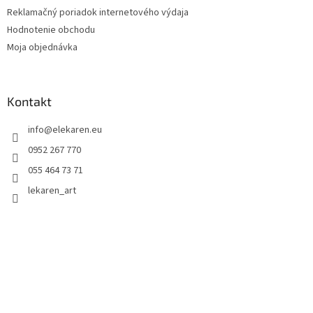
Reklamačný poriadok internetového výdaja
Hodnotenie obchodu
Moja objednávka
Kontakt
info
@
elekaren.eu
0952 267 770
055 464 73 71
lekaren_art