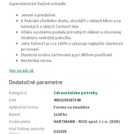
Superelastické fixačné ovínadlo
Jemné a priedušné.
K fixáciám všetkého druhu, obzvlášť v oblasti kĺbov a na
kónických a oblých častiach tela.
Vďaka vysokému podielu prírodných vlákien a otvorenej
štruktúre nedráždi pokožku.
Jeho ťažnosť je cca 160% a vykazuje najlepšie vlastnosti
pri nosení.
Elasticita ostáva zachovaná aj pri dlhšom používaní.
Nesterilná verzia.
Viac na adc.sk
Dodatočné parametre
Kategória
:
Zdravotnícke potreby
EAN
:
4052199287348
Aplikačná forma
:
Forma sa neudáva
Balení
:
1x20 ks
Dodávatelia
:
HARTMANN - RICO spol. s r.o. (SVK)
Kód štátnej autority
A21928