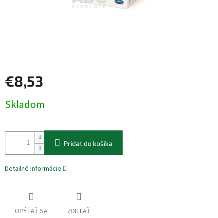
€8,53
Jednotková
Skladom
cena:
Pridať do košíka
Detailné informácie
OPÝTAŤ SA
ZDIEĽAŤ