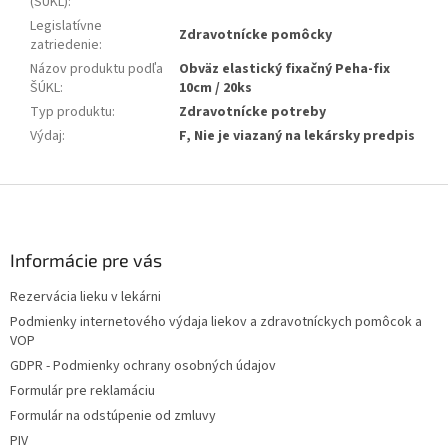
(ŠÚKL)
:
Legislatívne
Zdravotnícke pomôcky
zatriedenie
:
Názov produktu podľa
Obväz elastický fixačný Peha-fix
ŠÚKL
:
10cm / 20ks
Typ produktu
:
Zdravotnícke potreby
Výdaj
:
F, Nie je viazaný na lekársky predpis
Z
á
p
ä
Informácie pre vás
t
Rezervácia lieku v lekárni
i
Podmienky internetového výdaja liekov a zdravotníckych pomôcok a
e
VOP
GDPR - Podmienky ochrany osobných údajov
Formulár pre reklamáciu
Formulár na odstúpenie od zmluvy
PIV