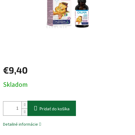
€9,40
Jednotková
Skladom
cena:
Pridať do košíka
Detailné informácie