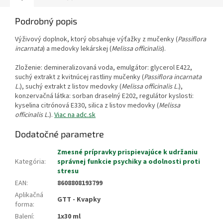
Podrobný popis
Výživový doplnok, ktorý obsahuje výťažky z mučenky (
Passiflora
incarnata
) a medovky lekárskej (
Melissa officinalis
).
Zloženie: demineralizovaná voda, emulgátor: glycerol E422,
suchý extrakt z kvitnúcej rastliny mučenky (
Passiflora incarnata
L.
), suchý extrakt z listov medovky (
Melissa officinalis L.
),
konzervačná látka: sorban draselný E202, regulátor kyslosti:
kyselina citrónová E330, silica z listov medovky (
Melissa
officinalis L.
).
Viac na adc.sk
Dodatočné parametre
Zmesné prípravky prispievajúce k udržaniu
Kategória
:
správnej funkcie psychiky a odolnosti proti
stresu
EAN
:
8608808193799
Aplikačná
GTT - Kvapky
forma
:
Balení
:
1x30 ml