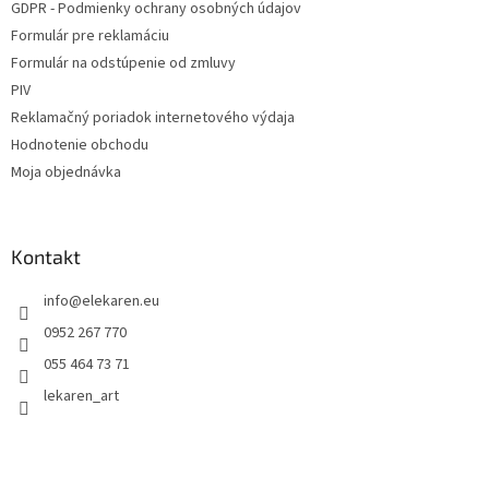
GDPR - Podmienky ochrany osobných údajov
Formulár pre reklamáciu
Formulár na odstúpenie od zmluvy
PIV
Reklamačný poriadok internetového výdaja
Hodnotenie obchodu
Moja objednávka
Kontakt
info
@
elekaren.eu
0952 267 770
055 464 73 71
lekaren_art