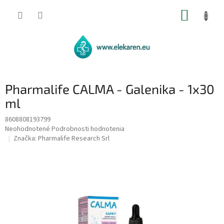
Prejsť
NÁKUP
na
obsah
KOŠÍK
Pharmalife CALMA - Galenika - 1x30
ml
8608808193799
Priemerné
Neohodnotené
Podrobnosti hodnotenia
hodnotenie
Značka:
Pharmalife Research Srl
produktu
je
0,0
z
5
hviezdičiek.