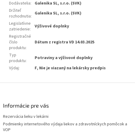
Dodávatelia
:
Galenika SL, s.r.o. (SVK)
Držiteľ
Galenika SL, s.r.o. (SVK)
rozhodnutia
:
Legislatívne
Výživové doplnky
zatriedenie
:
Registračné
číslo
Dátum z registra VD 14.03.2025
produktu
:
Typ
Potraviny a výživové doplnky
produktu
:
Výdaj
:
F, Nie je viazaný na lekársky predpis
Z
á
p
ä
Informácie pre vás
t
Rezervácia lieku v lekárni
i
Podmienky internetového výdaja liekov a zdravotníckych pomôcok a
e
VOP