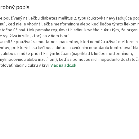
robný popis
 je používaný na liečbu diabetes mellitus 2. typu (cukrovka nevyžadujúca p
línu), keď nie je vhodná liečba metformínom alebo keď liečba týmto liekom 
atočne účinná. Liek pomáha regulovať hladinu krvného cukru tým, že organ
e využíva inzulín, ktorý sa v ňom tvorí.
 sa môže používať samostatne u pacientov, ktorí nemôžu užívať metformín 
ntov, pri ktorých sa liečbou s diétou a cvičením nepodarilo kontrolovať hla
vi, alebo sa môže pridať k iným liečbam (napríklad k liečbe metformínom,
onylmočovinou alebo inzulínom), keď sa pomocou nich nepodarilo dostatoč
olovať hladinu cukru v krvi.
Viac na adc.sk