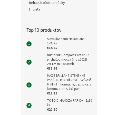
Rehabilitačné pomôcky
Imunita
Top 10 produktov
Slovakiapharm NeuroCare -
1x30 ks
€14,62
Nutridrink Compact Protein - s
príchuťou mocca (inov.2022)
24x125 ml (3000 ml)
€38,69
MAXIS BRILLANT STEHENNÉ
PANČUCHY NEKĹZAVÉ - veľkosť
6, (II.KT), normálne, bez špice, s
lemom, bronz, 1x1 pár
€19,18
TOTO D-MANÓZA RAPID+ - 1x30
ks
€20,50