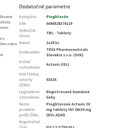
Dodatočné parametre
odávanie
Kategória
:
Pioglitazón
nebola
EAN
:
5690528370119
izmus
Aplikačná
TBL - Tablety
forma
:
a u
Balení
:
1x28 ks
dinu cukru
TEVA Pharmaceuticals
Dodávatelia
:
ne
Slovakia s.r.o. (SVK)
Držiteľ
Actavis (ISL)
rozhodnutia
:
Kód štátnej
autority
0162A
(ŠÚKL)
:
Legislatívne
Registrované humánne
zatriedenie
:
lieky
Názov
Pioglitazone Actavis 30
produktu
mg tablety tbl 28x30 mg
podľa ŠÚKL
:
(blis.Al/Al)
Registračné
číslo
EU/1/12/755/011