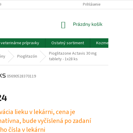
EKOV A ZDRAVOTNÍCKYCH POMÔCOK A VOP
Prihlásenie
GDPR - PODMIENKY OCHRANY
NÁKUPNÝ
Prázdny košík
KOŠÍK
a veterinárne prípravky
Ostatný sortiment
Kozmetické výrobky
Pioglitazone Actavis 30 mg
ióny
Pioglitazón
tablety - 1x28 ks
ks
05690528370119
24
ová
ácia lieku v lekárni, cena je
matívna, bude vyčíslená po zadaní
o čísla v lekárni