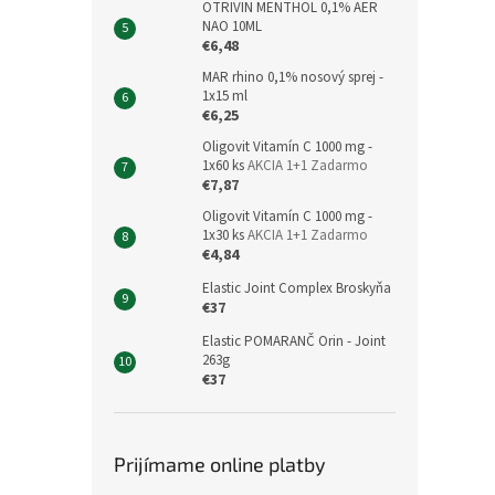
OTRIVIN MENTHOL 0,1% AER
NAO 10ML
€6,48
MAR rhino 0,1% nosový sprej -
1x15 ml
€6,25
Oligovit Vitamín C 1000 mg -
1x60 ks
AKCIA 1+1 Zadarmo
€7,87
Oligovit Vitamín C 1000 mg -
1x30 ks
AKCIA 1+1 Zadarmo
€4,84
Elastic Joint Complex Broskyňa
€37
Elastic POMARANČ Orin - Joint
263g
€37
Prijímame online platby