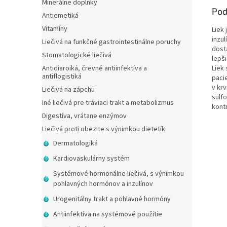
Minerálne doplnky
Pod
Antiemetiká
Vitamíny
Liek
inzu
Liečivá na funkčné gastrointestinálne poruchy
dost
Stomatologické liečivá
lepši
Liek
Antidiaroiká, črevné antiinfektíva a
antiflogistiká
pacie
v kr
Liečivá na zápchu
sulf
Iné liečivá pre tráviaci trakt a metabolizmus
kontr
Digestíva, vrátane enzýmov
Liečivá proti obezite s výnimkou dietetík
Dermatologiká
Kardiovaskulárny systém
Systémové hormonálne liečivá, s výnimkou
pohlavných hormónov a inzulínov
Urogenitálny trakt a pohlavné hormóny
Antiinfektíva na systémové použitie