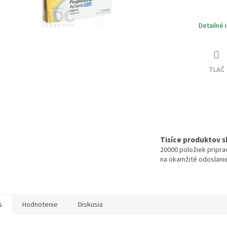
Detailné 
TLAČ
Tisíce produktov 
20000 položiek pripr
na okamžité odoslani
s
Hodnotenie
Diskusia