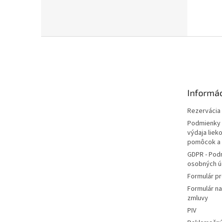
Z
á
p
ä
t
Informác
i
e
Rezervácia l
Podmienky 
výdaja liek
pomôcok a
GDPR - Pod
osobných ú
Formulár pr
Formulár n
zmluvy
PIV