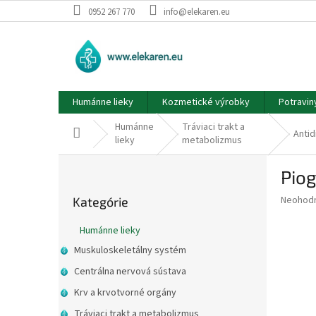
Prejsť
0952 267 770
info@elekaren.eu
na
obsah
Humánne lieky
Kozmetické výrobky
Potravin
Humánne
Tráviaci trakt a
Domov
Antid
lieky
metabolizmus
B
Piog
o
Preskočiť
č
Priemer
Neohod
Kategórie
kategórie
n
hodnote
ý
produkt
Humánne lieky
p
je
Muskuloskeletálny systém
0,0
a
z
n
Centrálna nervová sústava
5
e
Krv a krvotvorné orgány
hviezdič
l
Tráviaci trakt a metabolizmus