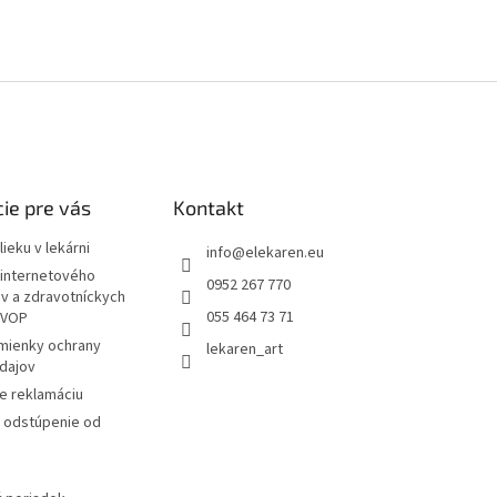
ie pre vás
Kontakt
ieku v lekárni
info
@
elekaren.eu
internetového
0952 267 770
ov a zdravotníckych
055 464 73 71
 VOP
mienky ochrany
lekaren_art
dajov
e reklamáciu
a odstúpenie od