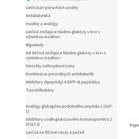
Liečivá pri poruchách acidity
Antidiabetiká
Inzulíny a analógy
Liečivá znižujúce hladinu glukózy v krvi s
výnimkou inzulínov
Biguanidy
Iné liečivá znižujúce hladinu glukózy v krvi s
výnimkou inzulínov
Deriváty sulfonylmočoviny
Kombinácie perorálnych antidiabetík
Inhibítory dipeptidyl 4 (DPP-4) peptidázy
Tiazolidíndióny
Pioglitazón
Analógy glukagónu podobného peptidu-1 (GLP-
1)
Inhibítory sodík-glukózového kotransportéra 2
(SGLT2)
Popi
Liečivá na žlčové cesty a pečeň