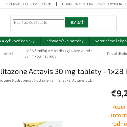
REZERVÁCIA LIEKU V LEKÁRNI
PODMIENKY INTERNETOVÉHO VÝDAJA LI
HĽADAŤ
y a výživové doplnky
Zdravotnícke potreby
Veterinárne lieky 
Liečivá znižujúce hladinu glukózy v krvi s
iabetiká
Tiazolidínd
výnimkou inzulínov
litazone Actavis 30 mg tablety - 1x28 
né
notené
Podrobnosti hodnotenia
Značka:
Actavis Ltd.
nie
€9,
u
Jednotk
Rezerv
cena:
infor
iek.
rodnéh