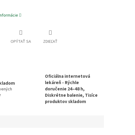
informácie
OPÝTAŤ SA
ZDIEĽAŤ
Oficiálna internetová
lekáreň - Rýchle
skladom
doručenie 24–48 h,
avených
e
Diskrétne balenie, Tisíce
produktov skladom