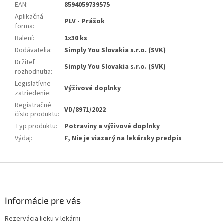
EAN
:
8594059739575
Aplikačná
PLV - Prášok
forma
:
Balení
:
1x30 ks
Dodávatelia
:
Simply You Slovakia s.r.o. (SVK)
Držiteľ
Simply You Slovakia s.r.o. (SVK)
rozhodnutia
:
Legislatívne
Výživové doplnky
zatriedenie
:
Registračné
VD/8971/2022
číslo produktu
:
Typ produktu
:
Potraviny a výživové doplnky
Výdaj
:
F, Nie je viazaný na lekársky predpis
Z
á
p
ä
Informácie pre vás
t
Rezervácia lieku v lekárni
i