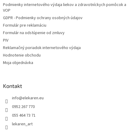
Podmienky internetového výdaja liekov a zdravotníckych pomôcok a
e
VOP
GDPR - Podmienky ochrany osobných údajov
Formulár pre reklamáciu
Formulár na odstúpenie od zmluvy
PIV
Reklamačný poriadok internetového výdaja
Hodnotenie obchodu
Moja objednávka
Kontakt
info
@
elekaren.eu
0952 267 770
055 464 73 71
lekaren_art