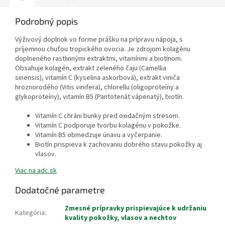
Podrobný popis
Výživový doplnok vo forme prášku na prípravu nápoja, s
príjemnou chuťou tropického ovocia. Je zdrojom kolagénu
doplneného rastlinnými extraktmi, vitamínmi a biotínom.
Obsahuje kolagén, extrakt zeleného čaju (Camellia
sinensis), vitamín C (kyselina askorbová), extrakt viniča
hroznorodého (Vitis vinifera), chlorellu (oligoproteíny a
glykoproteíny), vitamín B5 (Pantotenát vápenatý), biotín.
Vitamín C chráni bunky pred oxidačným stresom.
Vitamín C podporuje tvorbu kolagénu v pokožke.
Vitamín B5 obmedzuje únavu a vyčerpanie.
Biotín prispieva k zachovaniu dobrého stavu pokožky aj
vlasov.
Viac na adc.sk
Dodatočné parametre
Zmesné prípravky prispievajúce k udržaniu
Kategória
:
kvality pokožky, vlasov a nechtov