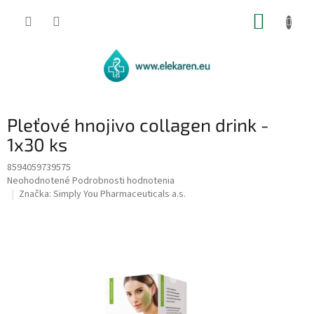
Prejsť
NÁKUP
na
obsah
KOŠÍK
Pleťové hnojivo collagen drink -
1x30 ks
8594059739575
Priemerné
Neohodnotené
Podrobnosti hodnotenia
hodnotenie
Značka:
Simply You Pharmaceuticals a.s.
produktu
je
0,0
z
5
hviezdičiek.