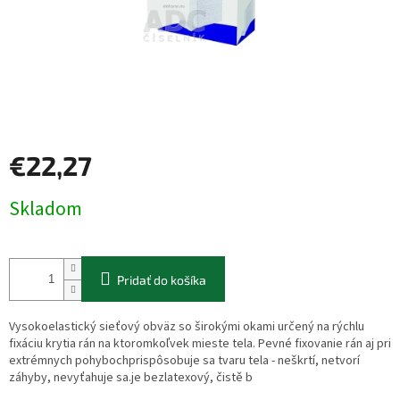
€22,27
Jednotková
Skladom
cena:
Pridať do košíka
Vysokoelastický sieťový obväz so širokými okami určený na rýchlu
fixáciu krytia rán na ktoromkoľvek mieste tela. Pevné fixovanie rán aj pri
extrémnych pohybochprispôsobuje sa tvaru tela - neškrtí, netvorí
záhyby, nevyťahuje sa.je bezlatexový, čistě b