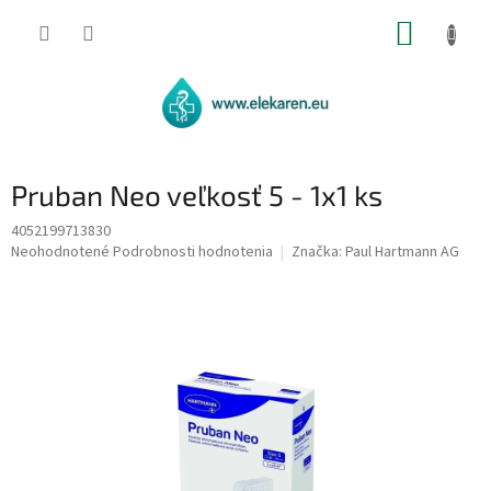
Prejsť
NÁKUP
na
obsah
KOŠÍK
Pruban Neo veľkosť 5 - 1x1 ks
4052199713830
Priemerné
Neohodnotené
Podrobnosti hodnotenia
Značka:
Paul Hartmann AG
hodnotenie
produktu
je
0,0
z
5
hviezdičiek.