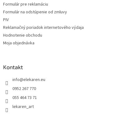
Formulár pre reklamáciu
Formulár na odstúpenie od zmluvy
PIV
Reklamačný poriadok internetového výdaja
Hodnotenie obchodu
Moja objednávka
Kontakt
info
@
elekaren.eu
0952 267 770
055 464 73 71
lekaren_art