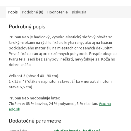
Popis
Podobné (8)
Hodnotenie
Diskusia
Podrobný popis
Pruban Neo je hadicový, vysoko elastický sieťový obväz so
širokými okami na rýchlu fixáciu krytia rany, ako aj na fixáciu
podkladového materiálu na miestach ohrozených dekubitmi.
Pevná fixácia rán aj pri extrémnych pohyboch. Prispôsobuje sa
tvaru tela, sedí bez záhybov, neškrtí, nevyťahuje sa. Koža ho
dobre znáša.
Veľkosť 5 (obvod 40 - 90 cm).
1 x 25 m* (*dĺžka v napnutom stave, šírka v neroztiahnutom
stave 6,5 cm)
Pruban Neo neobsahuje latex.
Zloženie: 68 % bavlna, 24 % polyamid, 8 % elastan.
Viac na
adc.sk
Dodatočné parametre