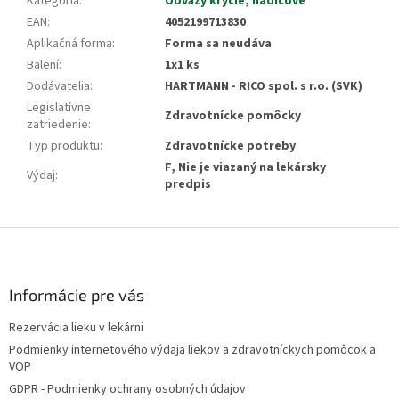
Kategória
:
Obväzy krycie, hadicové
EAN
:
4052199713830
Aplikačná forma
:
Forma sa neudáva
Balení
:
1x1 ks
Dodávatelia
:
HARTMANN - RICO spol. s r.o. (SVK)
Legislatívne
Zdravotnícke pomôcky
zatriedenie
:
Typ produktu
:
Zdravotnícke potreby
F, Nie je viazaný na lekársky
Výdaj
:
predpis
Z
á
p
ä
Informácie pre vás
t
Rezervácia lieku v lekárni
i
Podmienky internetového výdaja liekov a zdravotníckych pomôcok a
e
VOP
GDPR - Podmienky ochrany osobných údajov