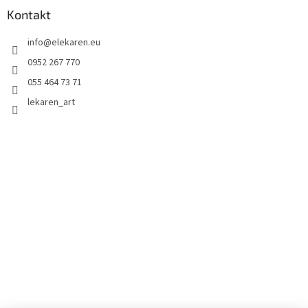
Kontakt
info
@
elekaren.eu
0952 267 770
055 464 73 71
lekaren_art