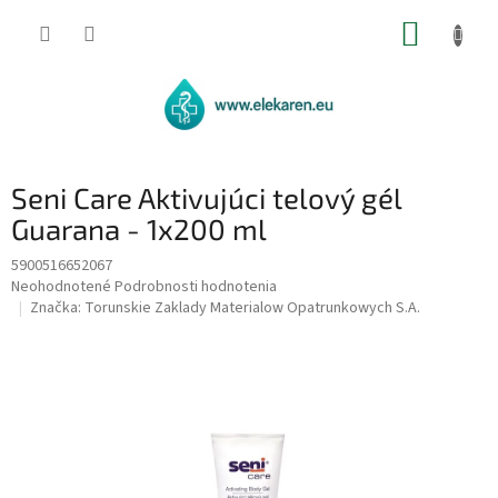
Prejsť
NÁKUP
na
obsah
KOŠÍK
Seni Care Aktivujúci telový gél
Guarana - 1x200 ml
5900516652067
Priemerné
Neohodnotené
Podrobnosti hodnotenia
hodnotenie
Značka:
Torunskie Zaklady Materialow Opatrunkowych S.A.
produktu
je
0,0
z
5
hviezdičiek.