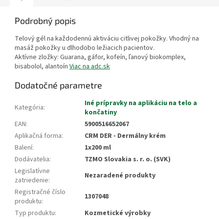
Podrobný popis
Telový gél na každodennú aktiváciu citlivej pokožky. Vhodný na
masáž pokožky u dlhodobo ležiacich pacientov.
Aktívne zložky: Guarana, gáfor, kofeín, ľanový biokomplex,
bisabolol, alantoín
Viac na adc.sk
Dodatočné parametre
Iné prípravky na aplikáciu na telo a
Kategória
:
končatiny
EAN
:
5900516652067
Aplikačná forma
:
CRM DER - Dermálny krém
Balení
:
1x200 ml
Dodávatelia
:
TZMO Slovakia s. r. o. (SVK)
Legislatívne
Nezaradené produkty
zatriedenie
:
Registračné číslo
1307048
produktu
:
Typ produktu
:
Kozmetické výrobky