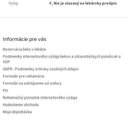
Výdaj
:
F, Nie je viazaný na lekársky predpis
Z
á
p
ä
Informácie pre vás
t
Rezervácia lieku v lekárni
i
Podmienky internetového výdaja liekov a zdravotníckych pomôcok a
e
VOP
GDPR - Podmienky ochrany osobných údajov
Formulár pre reklamáciu
Formulár na odstúpenie od zmluvy
PIV
Reklamačný poriadok internetového výdaja
Hodnotenie obchodu
Moja objednávka