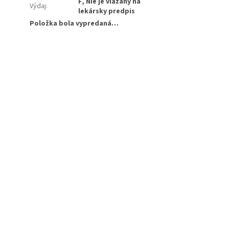
F, Nie je viazaný na
Výdaj
:
lekársky predpis
Položka bola vypredaná…