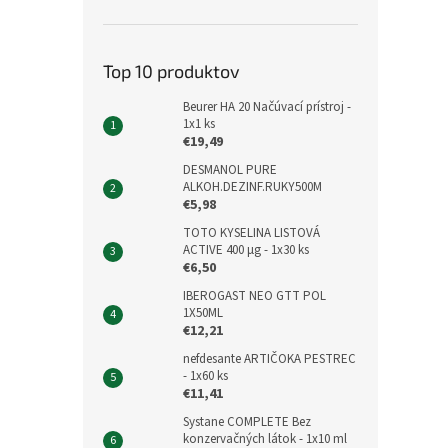
Top 10 produktov
Beurer HA 20 Načúvací prístroj -
1x1 ks
€19,49
DESMANOL PURE
ALKOH.DEZINF.RUKY500M
€5,98
TOTO KYSELINA LISTOVÁ
ACTIVE 400 μg - 1x30 ks
€6,50
IBEROGAST NEO GTT POL
1X50ML
€12,21
nefdesante ARTIČOKA PESTREC
- 1x60 ks
€11,41
Systane COMPLETE Bez
konzervačných látok - 1x10 ml