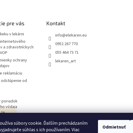
ie pre vás
Kontakt
ieku v lekárni
info
@
elekaren.eu
internetového
0952 267 770
ov a zdravotníckych
055 464 73 71
 VOP
mienky ochrany
lekaren_art
dajov
e reklamáciu
a odstúpenie od
 poriadok
ého výdaja
j za
 obchodu
návka
oužíva súbory cookie. Ďalším prechádzaním
ím v
Odmietnuť
yjadrujete súhlas s ich používaním. Viac