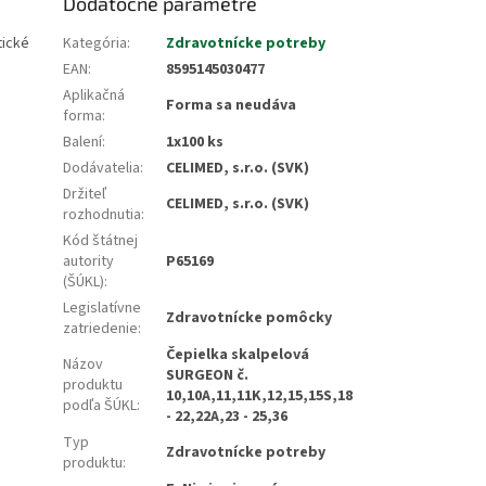
Dodatočné parametre
tické
Kategória
:
Zdravotnícke potreby
EAN
:
8595145030477
Aplikačná
Forma sa neudáva
forma
:
Balení
:
1x100 ks
Dodávatelia
:
CELIMED, s.r.o. (SVK)
Držiteľ
CELIMED, s.r.o. (SVK)
rozhodnutia
:
Kód štátnej
autority
P65169
(ŠÚKL)
:
Legislatívne
Zdravotnícke pomôcky
zatriedenie
:
Čepielka skalpelová
Názov
SURGEON č.
produktu
10,10A,11,11K,12,15,15S,18
podľa ŠÚKL
:
- 22,22A,23 - 25,36
Typ
Zdravotnícke potreby
produktu
: