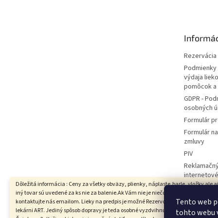
p
ä
t
Informác
i
e
Rezervácia l
Podmienky 
výdaja liek
pomôcok a
GDPR - Pod
osobných ú
Formulár pr
Formulár n
zmluvy
PIV
Reklamačný
internetov
Dôležitá informácia : Ceny za všetky obväzy, plienky, náplaste,barle, vložky ale a
Hodnotenie
iný tovar sú uvedené za ks nie za balenie.Ak Vám nie je niečo jasné prosím
Moja objed
Tento web p
kontaktujte nás emailom. Lieky na predpis je možné Rezervovať iba s vyzdvihnut
lekárni ART. Jediný spôsob dopravy je teda osobné vyzdvihnutie v Lekárni ART,
tohto webu v