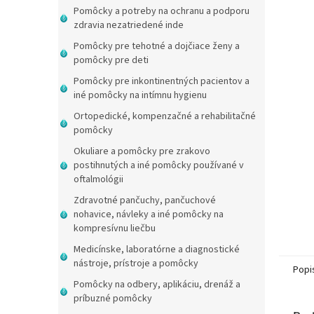
Pomôcky a potreby na ochranu a podporu
zdravia nezatriedené inde
Pomôcky pre tehotné a dojčiace ženy a
pomôcky pre deti
Pomôcky pre inkontinentných pacientov a
iné pomôcky na intímnu hygienu
Ortopedické, kompenzačné a rehabilitačné
pomôcky
Okuliare a pomôcky pre zrakovo
postihnutých a iné pomôcky používané v
oftalmológii
Zdravotné pančuchy, pančuchové
nohavice, návleky a iné pomôcky na
kompresívnu liečbu
Medicínske, laboratórne a diagnostické
nástroje, prístroje a pomôcky
Popi
Pomôcky na odbery, aplikáciu, drenáž a
príbuzné pomôcky