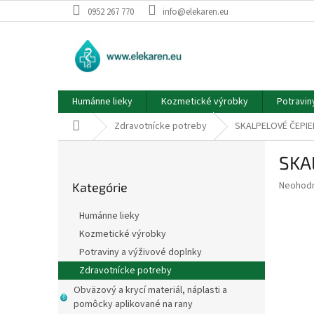
Prejsť
0952 267 770
info@elekaren.eu
na
obsah
Humánne lieky
Kozmetické výrobky
Potravin
Domov
Zdravotnícke potreby
SKALPELOVÉ ČEPIEL
B
SKA
o
Preskočiť
č
Priemer
Neohod
Kategórie
kategórie
n
hodnote
ý
produkt
Humánne lieky
p
je
Kozmetické výrobky
0,0
a
z
Potraviny a výživové doplnky
n
5
e
Zdravotnícke potreby
hviezdič
l
Obväzový a krycí materiál, náplasti a
pomôcky aplikované na rany