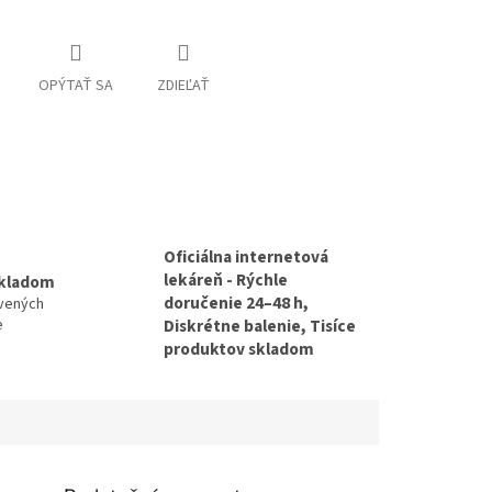
OPÝTAŤ SA
ZDIEĽAŤ
Oficiálna internetová
lekáreň - Rýchle
skladom
doručenie 24–48 h,
avených
e
Diskrétne balenie, Tisíce
produktov skladom