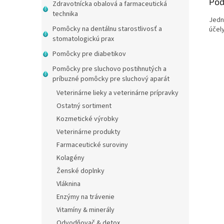
Pod
Zdravotnícka obalová a farmaceutická
technika
Jedn
Pomôcky na dentálnu starostlivosť a
účel
stomatologickú prax
Pomôcky pre diabetikov
Pomôcky pre sluchovo postihnutých a
príbuzné pomôcky pre sluchový aparát
Veterinárne lieky a veterinárne prípravky
Ostatný sortiment
Kozmetické výrobky
Veterinárne produkty
Farmaceutické suroviny
Kolagény
Ženské doplnky
Vláknina
Enzýmy na trávenie
Vitamíny & minerály
Odvodňovač & detox