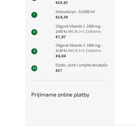
€10,63
Granudacyn - 1x1000 ml
€14,30
Oligovit Vitamín C 1000 mg -
1x60 ks
AKCIA 1+1 Zadarmo
€7,87
Oligovit Vitamín C 1000 mg -
1x30 ks
AKCIA 1+1 Zadarmo
€4,84
Elastic Joint Complex Broskyňa
€37
Prijímame online platby
Z
á