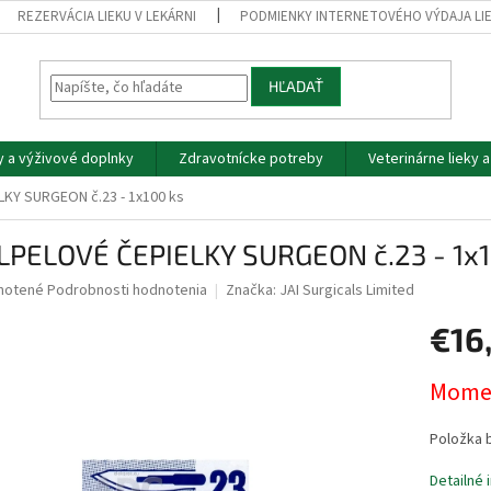
REZERVÁCIA LIEKU V LEKÁRNI
PODMIENKY INTERNETOVÉHO VÝDAJA LI
HĽADAŤ
y a výživové doplnky
Zdravotnícke potreby
Veterinárne lieky 
KY SURGEON č.23 - 1x100 ks
LPELOVÉ ČEPIELKY SURGEON č.23 - 1x1
né
notené
Podrobnosti hodnotenia
Značka:
JAI Surgicals Limited
nie
€16
u
Jednotk
Momen
cena:
iek.
Položka 
Detailné 