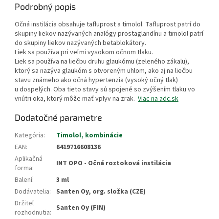
Podrobný popis
Očná instilácia obsahuje tafluprost a timolol. Tafluprost patrí do
skupiny liekov nazývaných analógy prostaglandínu a timolol patrí
do skupiny liekov nazývaných betablokátory.
Liek sa používa pri veľmi vysokom očnom tlaku.
Liek sa používa na liečbu druhu glaukómu (zeleného zákalu),
ktorý sa nazýva glaukóm s otvoreným uhlom, ako aj na liečbu
stavu známeho ako očná hypertenzia (vysoký očný tlak)
u dospelých. Oba tieto stavy sú spojené so zvýšením tlaku vo
vnútri oka, ktorý môže mať vplyv na zrak.
Viac na adc.sk
Dodatočné parametre
Kategória
:
Timolol, kombinácie
EAN
:
6419716608136
Aplikačná
INT OPO - Očná roztoková instilácia
forma
:
Balení
:
3 ml
Dodávatelia
:
Santen Oy, org. složka (CZE)
Držiteľ
Santen Oy (FIN)
rozhodnutia
: