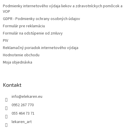
i
Podmienky internetového výdaja liekov a zdravotníckych pomôcok a
e
VOP
GDPR - Podmienky ochrany osobných údajov
Formulár pre reklamáciu
Formulár na odstúpenie od zmluvy
PIV
Reklamačný poriadok internetového výdaja
Hodnotenie obchodu
Moja objednávka
Kontakt
info
@
elekaren.eu
0952 267 770
055 464 73 71
lekaren_art