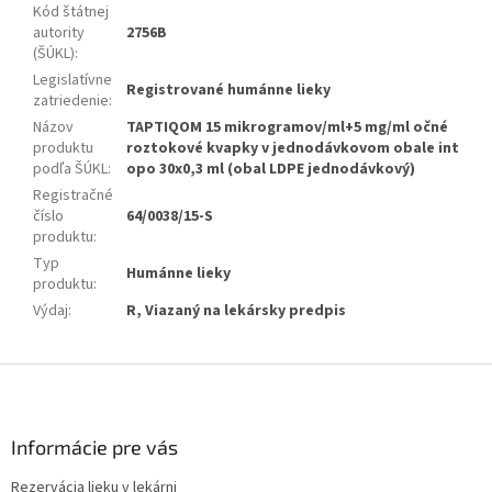
Kód štátnej
autority
2756B
(ŠÚKL)
:
Legislatívne
Registrované humánne lieky
zatriedenie
:
Názov
TAPTIQOM 15 mikrogramov/ml+5 mg/ml očné
produktu
roztokové kvapky v jednodávkovom obale int
podľa ŠÚKL
:
opo 30x0,3 ml (obal LDPE jednodávkový)
Registračné
číslo
64/0038/15-S
produktu
:
Typ
Humánne lieky
produktu
:
Výdaj
:
R, Viazaný na lekársky predpis
Z
á
p
ä
Informácie pre vás
t
Rezervácia lieku v lekárni