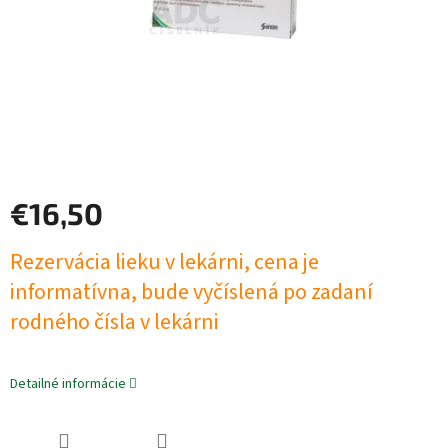
€16,50
Jednotková
Rezervácia lieku v lekárni, cena je
cena:
informatívna, bude vyčíslená po zadaní
rodného čísla v lekárni
Detailné informácie