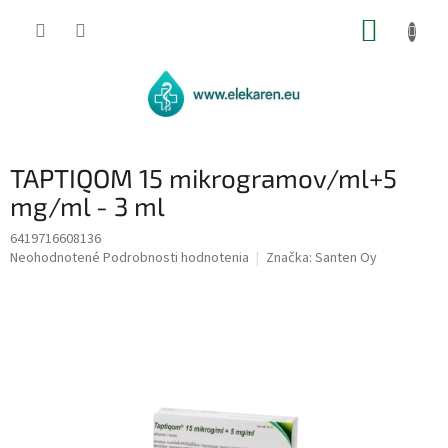
Prejsť
NÁKUP
na
obsah
KOŠÍK
TAPTIQOM 15 mikrogramov/ml+5
mg/ml - 3 ml
6419716608136
Priemerné
Neohodnotené
Podrobnosti hodnotenia
Značka:
Santen Oy
hodnotenie
produktu
je
0,0
z
5
hviezdičiek.