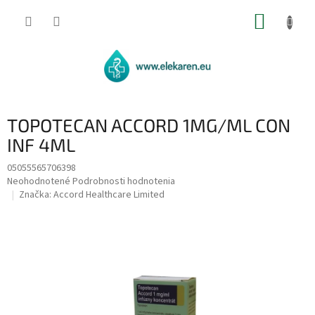
Prejsť
NÁKUP
na
obsah
KOŠÍK
TOPOTECAN ACCORD 1MG/ML CON
INF 4ML
05055565706398
Priemerné
Neohodnotené
Podrobnosti hodnotenia
hodnotenie
Značka:
Accord Healthcare Limited
produktu
je
0,0
z
5
hviezdičiek.