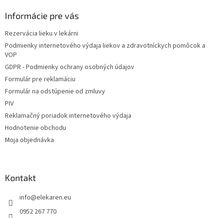
p
ä
Informácie pre vás
t
Rezervácia lieku v lekárni
i
Podmienky internetového výdaja liekov a zdravotníckych pomôcok a
e
VOP
GDPR - Podmienky ochrany osobných údajov
Formulár pre reklamáciu
Formulár na odstúpenie od zmluvy
PIV
Reklamačný poriadok internetového výdaja
Hodnotenie obchodu
Moja objednávka
Kontakt
info
@
elekaren.eu
0952 267 770