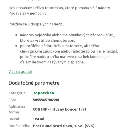
Liek obsahuje liečivo topotekán, ktoré pomáha ničiť nádory.
Podáva sa v nemocnici.
Používa sa u dospelých na liečbu:
nádorov vaječníka alebo malobunkových nádorov pľúc,
ktoré sa vrátili po chemoterapii;
pokročilého nádoru krčka maternice, ak liečba
chirurgickým zákrokom alebo rádioterapiou nie je možná,
pri liečbe nádoru krčka maternice sa liek kombinuje s
ďalším liečivom nazývaným cisplatina.
Viac na adc.sk
Dodatočné parametre
Kategória
:
Topotekán
EAN
:
5055565706398
Aplikačná
CON INF - Infúzny koncentrát
forma
:
Balení
:
1x4 ml
Dodávatelia
:
ProFound Bratislava, s.r.o. (SVK)