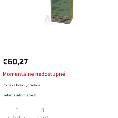
€60,27
Jednotková
Momentálne nedostupné
cena:
Položka bola vypredaná…
Detailné informácie