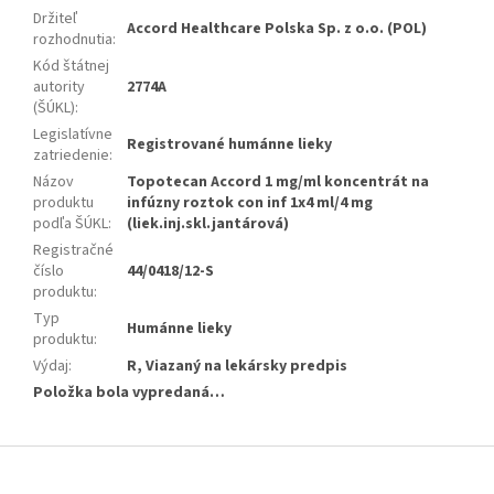
Držiteľ
Accord Healthcare Polska Sp. z o.o. (POL)
rozhodnutia
:
Kód štátnej
autority
2774A
(ŠÚKL)
:
Legislatívne
Registrované humánne lieky
zatriedenie
:
Názov
Topotecan Accord 1 mg/ml koncentrát na
produktu
infúzny roztok con inf 1x4 ml/4 mg
podľa ŠÚKL
:
(liek.inj.skl.jantárová)
Registračné
číslo
44/0418/12-S
produktu
:
Typ
Humánne lieky
produktu
:
Výdaj
:
R, Viazaný na lekársky predpis
Položka bola vypredaná…
Z
á