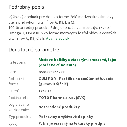
Podrobný popis
Výživový doplnok pre deti vo forme želé medvedíkov (krillový
olej s prídavkom vitamínov A, D3, E a C).
100 % prírodný produkt. Zdroj esenciálnych mastných kyselín
Omega-3, EPA a DHA vo forme morských fosfolipidov a cenných
vitamínov A, D3, C a E.
Viac na adc.sk
Dodatočné parametre
Akciové balíčky s viacerými zmesami/čajmi
Kategória
:
(darčekové balenia)
EAN
:
8588009055709
Aplikačná
GUM POR - Pastilka na cmúľanie/žuvanie
forma
:
(gumovitá/želé)
Balení
:
1x30 ks
Dodávatelia
:
TOTO Pharma s.r.o. (SVK)
Legislatívne
Nezaradené produkty
zatriedenie
:
Typ produktu
:
Potraviny a výživové doplnky
Výdaj
:
F, Nie je viazaný na lekársky predpis