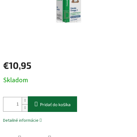
€10,95
Jednotková
Skladom
cena:
Pridať do košíka
Detailné informácie