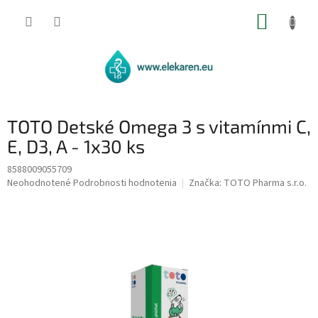
Prejsť
NÁKUP
na
obsah
KOŠÍK
TOTO Detské Omega 3 s vitamínmi C,
E, D3, A - 1x30 ks
8588009055709
Priemerné
Neohodnotené
Podrobnosti hodnotenia
Značka:
TOTO Pharma s.r.o.
hodnotenie
produktu
je
0,0
z
5
hviezdičiek.