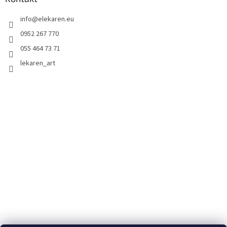
info
@
elekaren.eu
0952 267 770
055 464 73 71
lekaren_art