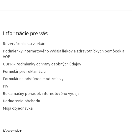
Z
á
p
ä
Informácie pre vás
t
Rezervácia lieku v lekárni
i
Podmienky internetového výdaja liekov a zdravotníckych pomôcok a
e
VOP
GDPR - Podmienky ochrany osobných údajov
Formulár pre reklamáciu
Formulár na odstúpenie od zmluvy
PIV
Reklamačný poriadok internetového výdaja
Hodnotenie obchodu
Moja objednávka
Kontakt